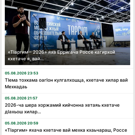
«Тӏаргим – 2026» яха Ерригача Россе кагирхой
кхетаче я, вай...
05.08.2026 23:53
Тӏема тохкама оагӏон кулгалхошца, кхетаче хилар вай
Мехкадаь
05.08.2026 21:57
2026-ча шера хоржамий кийчонна хетаяь кхетаче
дӏахьош хилар...
05.08.2026 20:59
«Тӏаргим» яхача кхетаче вай мехка кхаьчараш, Россе