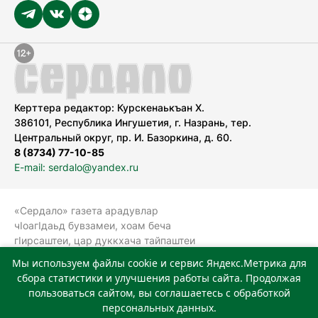
Керттера редактор: Курскенаькъан Х.
386101, Республика Ингушетия, г. Назрань, тер.
Центральный округ, пр. И. Базоркина, д. 60.
8 (8734) 77-10-85
E-mail: serdalo@yandex.ru
«Сердало» газета арадувлар
чIоагIдаьд бувзамеи, хоам беча
гIирсаштеи, цар дуккхача тайпаштеи
тIахьожам лоаттабеча Федеральни
Мы используем файлы cookie и сервис Яндекс.Метрика для
болхлоша (Роскомнадзор).
сбора статистики и улучшения работы сайта. Продолжая
Реестровая запись СМИ: ЭЛ № ФС 77-
пользоваться сайтом, вы соглашаетесь с обработкой
78323 от 15.05.2020 г. Учредитель:
персональных данных.
Государственное автономное