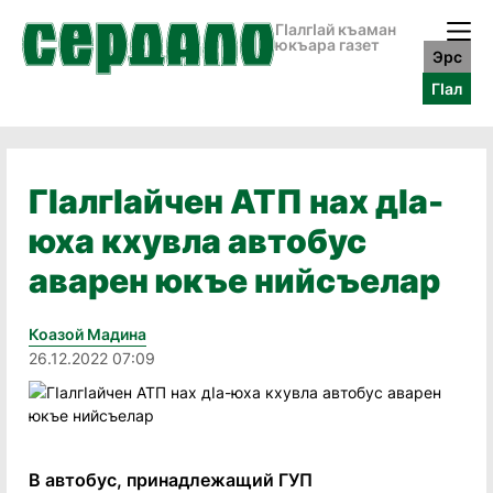
ГӀалгӀай къаман
юкъара газет
Эрс
ГӀал
ГIалгIайчен АТП нах дIа-
юха кхувла автобус
аварен юкъе нийсъелар
Коазой Мадина
26.12.2022 07:09
В автобус, принадлежащий ГУП