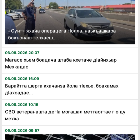
«Сунт» яхача операцега гӏолла, наькъашкара
бокъонаш телхаеш...
06.08.2026 20:37
Магасе хьем боацача штаба кхетаче дӏайихьар
Мехкадас
06.08.2026 16:09
Барайтта шерга кхачанза йола тӏехье, боахамах
дӏахоадае...
06.08.2026 10:15
СВО ветеранашта дегӏа могашал меттаоттае гӏо ду
мехка
06.08.2026 09:57