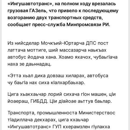
«Ингушавтотранс», на полном ходу врезалась
грузовая ГАЗель, что привело к последующему
возгоранию двух транспортных средств,
сообщает пресс-служба Минпромсвязи РИ.
Из нийсделар Мочкъий-Юртарча ДПС пост
латтача моттиге, ший массазарча наькъах
автобус йодача хана. Хоамо яхачох, чубаьгIача
наха зе даьннадац.
«Этта хьал дика довзаш хиларах, автобуса
чу баьгIа нах сиха кIалхарбаьхар.
Цига хьакхаьчар лорий сихача гIон машен, цIи
йоаераш, ГИБДД. ЦIи дIайоае аьттув баьлар.
Транспорта, промышленноста Министерствос
тIадиллача декхарах, цига кхаьчар
«Ингушавтотранс» ГУП кхерамзлен гIулакха