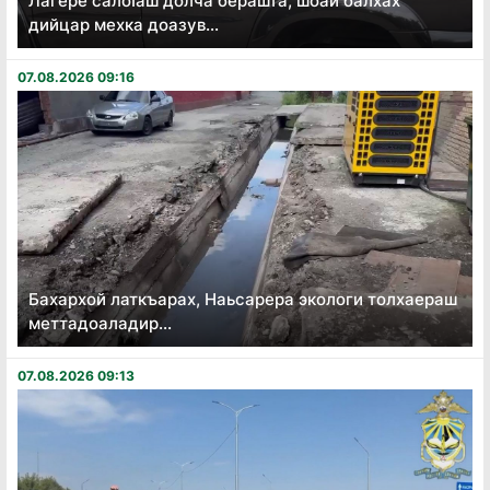
Лагере салоӏаш долча берашта, шоай балхах
дийцар мехка доазув...
07.08.2026 09:16
Бахархой латкъарах, Наьсарера экологи толхаераш
меттадоаладир...
07.08.2026 09:13