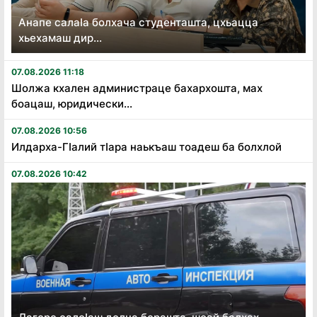
Анапе салаӏа болхача студенташта, цхьацца
хьехамаш дир...
07.08.2026 11:18
Шолжа кхален администраце бахархошта, мах
боацаш, юридически...
07.08.2026 10:56
Илдарха-Гӏалий тӏара наькъаш тоадеш ба болхлой
07.08.2026 10:42