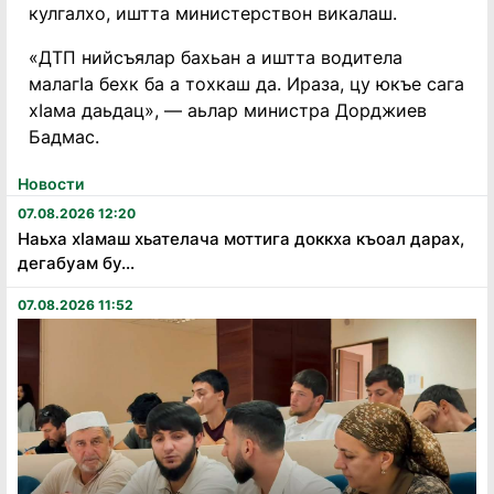
кулгалхо, иштта министерствон викалаш.
«ДТП нийсъялар бахьан а иштта водитела
малагIа бехк ба а тохкаш да. Ираза, цу юкъе сага
хIама даьдац», — аьлар министра Дорджиев
Бадмас.
Новости
07.08.2026 12:20
Наьха хӏамаш хьателача моттига доккха къоал дарах,
дегабуам бу...
07.08.2026 11:52