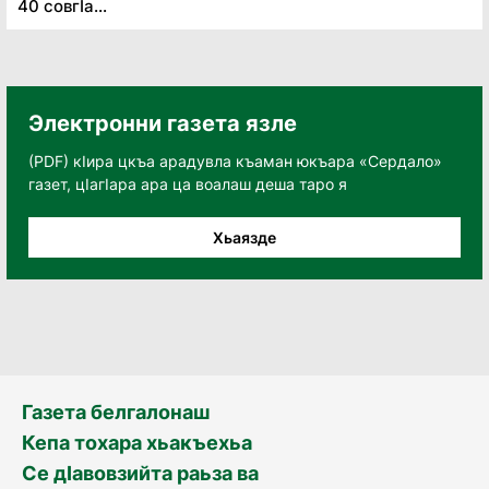
40 совгӏа...
Электронни газета язле
(PDF) кӀира цкъа арадувла къаман юкъара «Сердало»
газет, цӀагӀара ара ца воалаш деша таро я
Хьаязде
Газета белгалонаш
Кепа тохара хьакъехьа
Се дӀавовзийта раьза ва