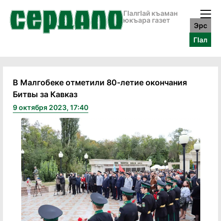
ГӀалгӀай къаман
юкъара газет
Эрс
ГӀал
В Малгобеке отметили 80-летие окончания
Битвы за Кавказ
9 октября 2023, 17:40