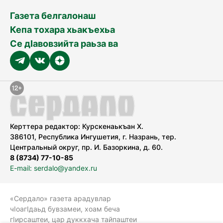
Газета белгалонаш
Кепа тохара хьакъехьа
Се дӀавовзийта раьза ва
Керттера редактор: Курскенаькъан Х.
386101, Республика Ингушетия, г. Назрань, тер.
Центральный округ, пр. И. Базоркина, д. 60.
8 (8734) 77-10-85
E-mail: serdalo@yandex.ru
«Сердало» газета арадувлар
чIоагIдаьд бувзамеи, хоам беча
гIирсаштеи, цар дуккхача тайпаштеи