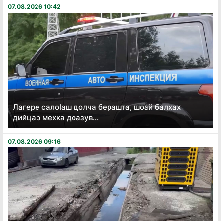
07.08.2026 10:42
Лагере салоӏаш долча берашта, шоай балхах
дийцар мехка доазув...
07.08.2026 09:16