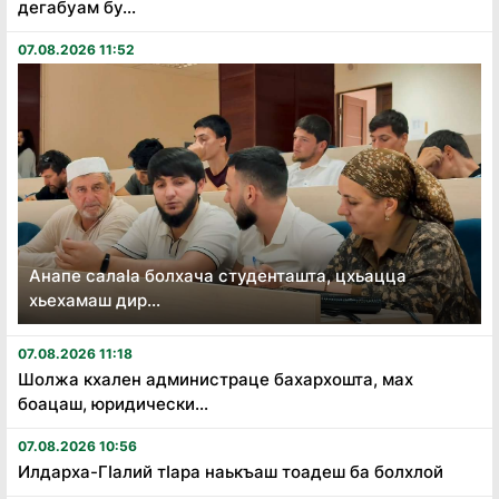
дегабуам бу...
07.08.2026 11:52
Анапе салаӏа болхача студенташта, цхьацца
хьехамаш дир...
07.08.2026 11:18
Шолжа кхален администраце бахархошта, мах
боацаш, юридически...
07.08.2026 10:56
Илдарха-Гӏалий тӏара наькъаш тоадеш ба болхлой