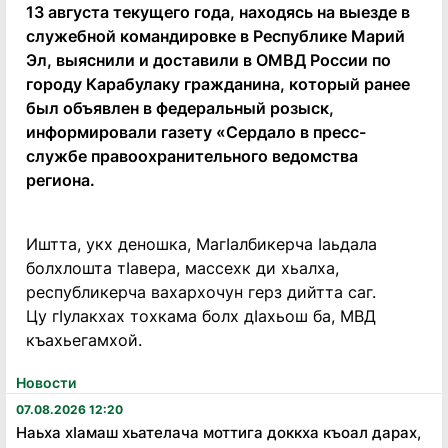
13 августа текущего года, находясь на выезде в
служебной командировке в Республике Марий
Эл, выяснили и доставили в ОМВД России по
городу Карабулаку гражданина, который ранее
был объявлен в федеральный розыск,
информировали газету «Сердало в пресс-
службе правоохранительного ведомства
региона.
Иштта, укх деношка, МагIалбикерча Iаьдала
болхлошта тIавера, массехк ди хьалха,
республикерча вахархочун герз дийтта саг.
Цу гIулакхах тохкама болх дIахьош ба, МВД
къахьегамхой.
Новости
07.08.2026 12:20
Наьха хӏамаш хьателача моттига доккха къоал дарах,