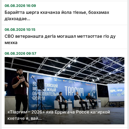
06.08.2026 16:09
Барайтта шерга кхачанза йола тӏехье, боахамах
дӏахоадае...
06.08.2026 10:15
СВО ветеранашта дегӏа могашал меттаоттае гӏо ду
мехка
06.08.2026 09:57
«Тӏаргим – 2026» яха Ерригача Россе кагирхой
кхетаче я, вай...