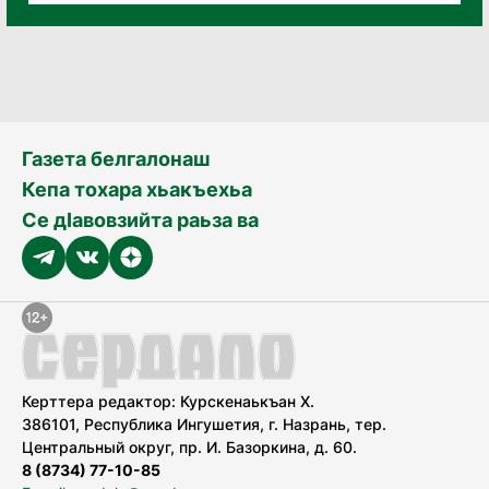
Газета белгалонаш
Кепа тохара хьакъехьа
Се дӀавовзийта раьза ва
Керттера редактор: Курскенаькъан Х.
386101, Республика Ингушетия, г. Назрань, тер.
Центральный округ, пр. И. Базоркина, д. 60.
8 (8734) 77-10-85