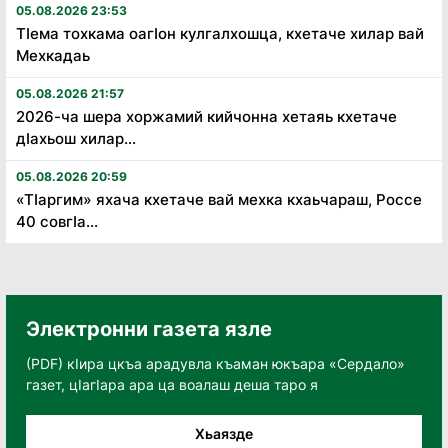
05.08.2026 23:53
Тӏема тохкама оагӏон кулгалхошца, кхетаче хилар вай
Мехкадаь
05.08.2026 21:57
2026-ча шера хоржамий кийчонна хетаяь кхетаче
дӏахьош хилар...
05.08.2026 20:59
«Тӏаргим» яхача кхетаче вай мехка кхаьчараш, Россе
40 совгӏа...
Электронни газета язле
(PDF) кӀира цкъа арадувла къаман юкъара «Сердало»
газет, цӀагӀара ара ца воалаш деша таро я
Хьаязде