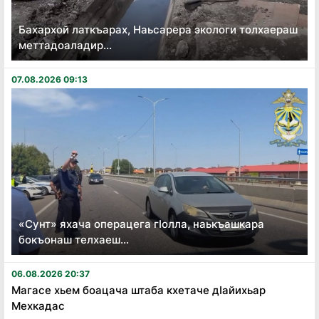
Бахархой латкъарах, Наьсарера экологи толхаераш
меттадоаладир...
07.08.2026 09:13
«Сунт» яхача операцега гӏолла, наькъашкара
бокъонаш телхаеш...
06.08.2026 20:37
Магасе хьем боацача штаба кхетаче дӏайихьар
Мехкадас