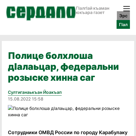
ГӀалгӀай къаман
юкъара газет
Эрс
ГӀал
Полице болхлоша
дIалаьцар, федеральни
розыске хинна саг
Султиганаькъан Йоакъап
15.08.2022 15:58
Сотрудники ОМВД России по городу Карабулаку