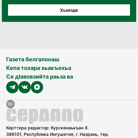
Хьаязде
Газета белгалонаш
Кепа тохара хьакъехьа
Се дӀавовзийта раьза ва
Керттера редактор: Курскенаькъан Х.
386101, Республика Ингушетия, г. Назрань, тер.