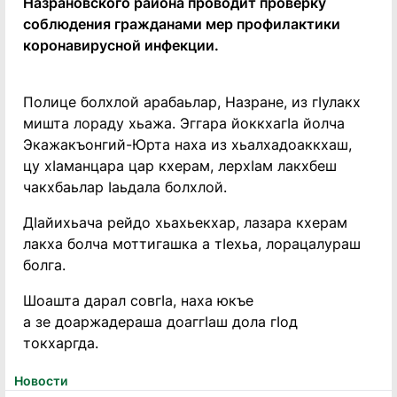
Назрановского района проводит проверку
соблюдения гражданами мер профилактики
коронавирусной инфекции.
Полице болхлой арабаьлар, Назране, из гIулакх
мишта лораду хьажа. Эггара йоккхагIа йолча
Экажакъонгий-Юрта наха из хьалхадоаккхаш,
цу хIаманцара цар кхерам, лерхIам лакхбеш
чакхбаьлар Iаьдала болхлой.
ДIайихьача рейдо хьахьекхар, лазара кхерам
лакха болча моттигашка а тIехьа, лорацалураш
болга.
Шоашта дарал совгIа, наха юкъе
а зе доаржадераша доаггIаш дола гIод
токхаргда.
Новости