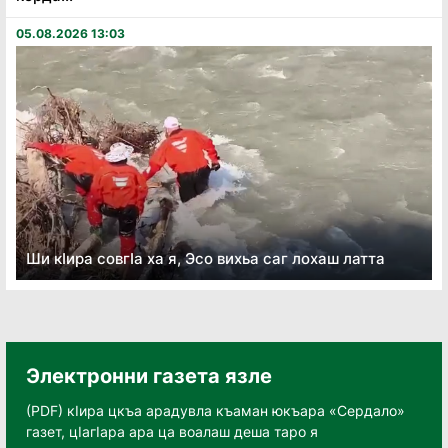
05.08.2026 13:03
Ши кӏира совгӏа ха я, Эсо вихьа саг лохаш латта
Электронни газета язле
(PDF) кӀира цкъа арадувла къаман юкъара «Сердало»
газет, цӀагӀара ара ца воалаш деша таро я