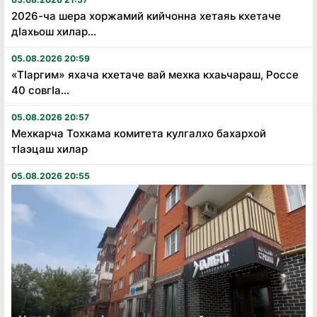
2026-ча шера хоржамий кийчонна хетаяь кхетаче
дӏахьош хилар...
05.08.2026 20:59
«Тӏаргим» яхача кхетаче вай мехка кхаьчараш, Россе
40 совгӏа...
05.08.2026 20:57
Мехкарча Тохкама комитета кулгалхо бахархой
тӏаэцаш хилар
05.08.2026 20:55