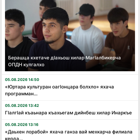
Берашца кхетаче дӏахьош хилар Магӏалбикерча
ОПДН кулгалхо
05.08.2026 14:50
«Юртара культуран оагӏонцара болхло» яхача
программан...
05.08.2026 13:42
Гӏалгӏай къаьнара къахьегам дийнбеш хилар Инаркъе
05.08.2026 13:16
«Даьхен лорабой» яхача ганза вай мехкарча филиала
керда...