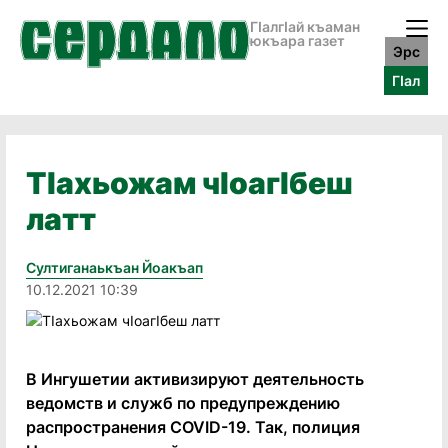
ГӀалгӀай къаман
юкъара газет
Эрс
ГӀал
ТIахьожам чIоагIбеш
латт
Султиганаькъан Йоакъап
10.12.2021 10:39
В Ингушетии активизируют деятельность
ведомств и служб по предупреждению
распространения COVID-19. Так, полиция