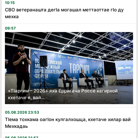
10:15
СВО ветеранашта дегӏа могашал меттаоттае гӏо ду
мехка
09:57
«Тӏаргим – 2026» яха Ерригача Россе кагирхой
кхетаче я, вай...
05.08.2026 23:53
Тӏема тохкама оагӏон кулгалхошца, кхетаче хилар вай
Мехкадаь
05.08.2026 21:57