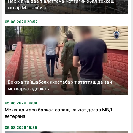
Нах хӏама даа тӏалаттача моттигий хьал тохкаш
хилар Магӏалбике
05.08.2026 20:52
Боккха тийшаболх кхостабар тӏатетташ да вай
мехкарча адвоката
05.08.2026 16:04
Мехкадаьгара баркал оалаш, каьхат делар МВД
ветерана
05.08.2026 15:35