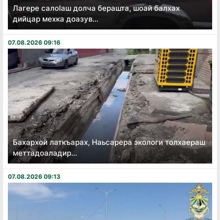
Лагере салоӏаш долча берашта, шоай балхах
дийцар мехка доазув...
07.08.2026 09:16
Бахархой латкъарах, Наьсарера экологи толхаераш
меттадоаладир...
07.08.2026 09:13