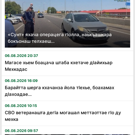
«Сунт» яхача операцега гӏолла, наькъашкара
бокъонаш телхаеш...
06.08.2026 20:37
Магасе хьем боацача штаба кхетаче дӏайихьар
Мехкадас
06.08.2026 16:09
Барайтта шерга кхачанза йола тӏехье, боахамах
дӏахоадае...
06.08.2026 10:15
СВО ветеранашта дегӏа могашал меттаоттае гӏо ду
мехка
06.08.2026 09:57