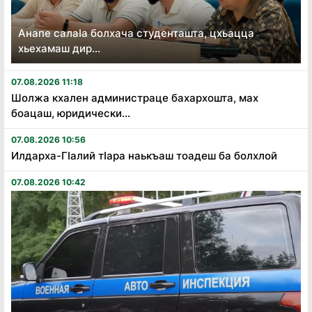
Анапе салаӏа болхача студенташта, цхьацца
хьехамаш дир...
07.08.2026 11:18
Шолжа кхален администраце бахархошта, мах
боацаш, юридически...
07.08.2026 10:56
Илдарха-Гӏалий тӏара наькъаш тоадеш ба болхлой
07.08.2026 10:42