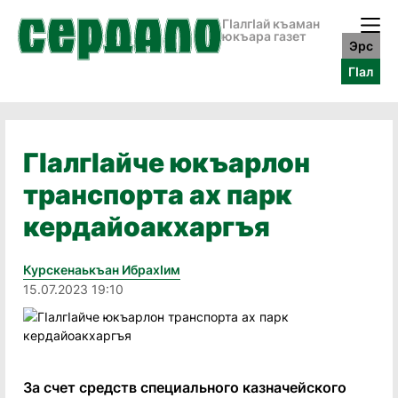
ГӀалгӀай къаман
юкъара газет
Эрс
ГӀал
ГӀалгӀайче юкъарлон
транспорта ах парк
кердайоакхаргъя
Курскенаькъан Ибрахӏим
15.07.2023 19:10
За счет средств специального казначейского