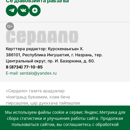
Се дӀавовзийта раьза ва
Керттера редактор: Курскенаькъан Х.
386101, Республика Ингушетия, г. Назрань, тер.
Центральный округ, пр. И. Базоркина, д. 60.
8 (8734) 77-10-85
E-mail: serdalo@yandex.ru
«Сердало» газета арадувлар
чIоагIдаьд бувзамеи, хоам беча
гIирсаштеи, цар дуккхача тайпаштеи
тIахьожам лоаттабеча Федеральни
Мы используем файлы cookie и сервис Яндекс.Метрика для
болхлоша (Роскомнадзор).
сбора статистики и улучшения работы сайта. Продолжая
Реестровая запись СМИ: ЭЛ № ФС 77-
пользоваться сайтом, вы соглашаетесь с обработкой
78323 от 15.05.2020 г. Учредитель: