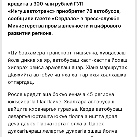
кредита в 300 млн рублей ГУП
«Ингушавтотранс» приобретет 78 автобусов,
сообщили газете «Сердало» в пресс-службе
Министерства промышленности и цифрового
развития региона.
«Цу боахамера транспорт тишъенна, хувцаезаш
йола дикка ха яр, автобусаш каст-кастта йохаш
хиларах рейса араювлаш яцар. ХӀанз маршрутах
дӀаяхийта автобус яц яха хаттар кхы хьалхашка
оттаргдац.
Россе кредит эца бокъо еннача 45 региона
юкъейоагӀа ГӀалгӀайче. Хьалхара автобусаш
вайцига кхоачаргья гурахьа. Керда автобусаш
леларгъя юрташта юкъе гӀолла а иштта доал
деча даькъ тӀарча юрта гӀолла а. Царех
дукхагӀъяраш леларгъя дукхагӀа эшаш йолча