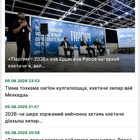
«Тӏаргим – 2026» яха Ерригача Россе кагирхой
кхетаче я, вай...
05.08.2026 23:53
Тӏема тохкама оагӏон кулгалхошца, кхетаче хилар вай
Мехкадаь
05.08.2026 21:57
2026-ча шера хоржамий кийчонна хетаяь кхетаче
дӏахьош хилар...
05.08.2026 20:59
«Тӏаргим» яхача кхетаче вай мехка кхаьчараш, Россе