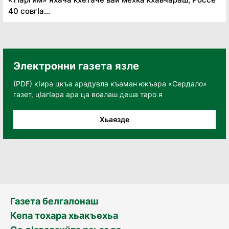
40 совгӏа...
Электронни газета язле
(PDF) кӀира цкъа арадувла къаман юкъара «Сердало»
газет, цӀагӀара ара ца воалаш деша таро я
Хьаязде
Газета белгалонаш
Кепа тохара хьакъехьа