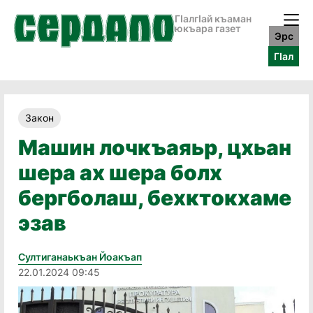
ГӀалгӀай къаман
юкъара газет
Эрс
ГӀал
Закон
Машин лочкъаяьр, цхьан
шера ах шера болх
бергболаш, бехктокхаме
эзав
Султиганаькъан Йоакъап
22.01.2024 09:45