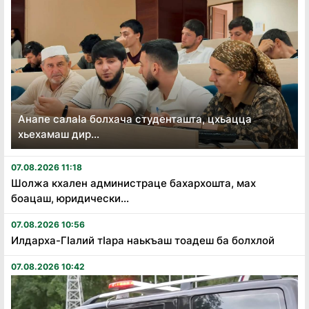
Анапе салаӏа болхача студенташта, цхьацца
хьехамаш дир...
07.08.2026 11:18
Шолжа кхален администраце бахархошта, мах
боацаш, юридически...
07.08.2026 10:56
Илдарха-Гӏалий тӏара наькъаш тоадеш ба болхлой
07.08.2026 10:42