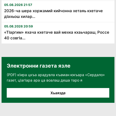
05.08.2026 21:57
2026-ча шера хоржамий кийчонна хетаяь кхетаче
дӏахьош хилар...
05.08.2026 20:59
«Тӏаргим» яхача кхетаче вай мехка кхаьчараш, Россе
40 совгӏа...
Электронни газета язле
(PDF) кӀира цкъа арадувла къаман юкъара «Сердало»
газет, цӀагӀара ара ца воалаш деша таро я
Хьаязде