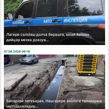
Лагере салоӏаш долча берашта, шоай балхах
дийцар мехка доазув...
07.08.2026 09:16
Бахархой латкъарах, Наьсарера экологи толхаераш
меттадоаладир...