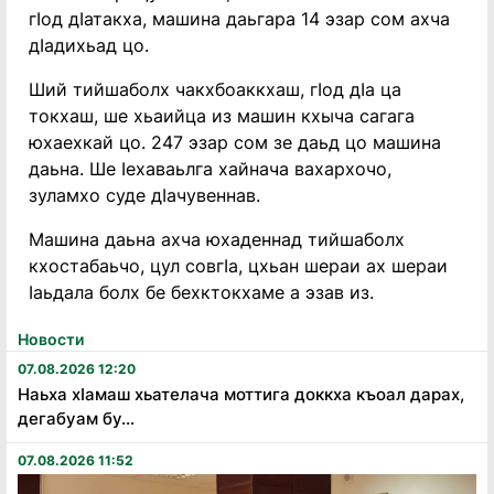
гӀод дӀатакха, машина даьгара 14 эзар сом ахча
дӀадихьад цо.
Ший тийшаболх чакхбоаккхаш, гӀод дӀа ца
токхаш, ше хьаийца из машин кхыча сагага
юхаехкай цо. 247 эзар сом зе даьд цо машина
даьна. Ше Ӏехаваьлга хайнача вахархочо,
зуламхо суде дӀачувеннав.
Машина даьна ахча юхаденнад тийшаболх
кхостабаьчо, цул совгӀа, цхьан шераи ах шераи
Ӏаьдала болх бе бехктокхаме а эзав из.
Новости
07.08.2026 12:20
Наьха хӏамаш хьателача моттига доккха къоал дарах,
дегабуам бу...
07.08.2026 11:52