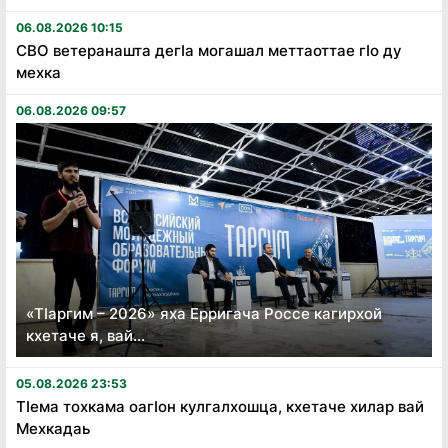
06.08.2026 10:15
СВО ветеранашта дегӏа могашал меттаоттае гӏо ду
мехка
06.08.2026 09:57
«Тӏаргим – 2026» яха Ерригача Россе кагирхой
кхетаче я, вай...
05.08.2026 23:53
Тӏема тохкама оагӏон кулгалхошца, кхетаче хилар вай
Мехкадаь