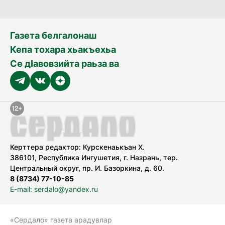
Газета белгалонаш
Кепа тохара хьакъехьа
Се дӀавовзийта раьза ва
Керттера редактор: Курскенаькъан Х.
386101, Республика Ингушетия, г. Назрань, тер.
Центральный округ, пр. И. Базоркина, д. 60.
8 (8734) 77-10-85
E-mail: serdalo@yandex.ru
«Сердало» газета арадувлар