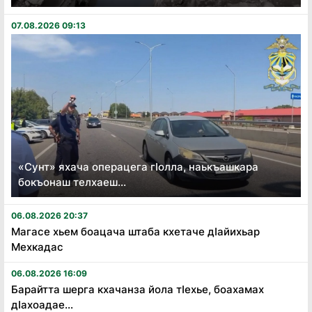
07.08.2026 09:13
«Сунт» яхача операцега гӏолла, наькъашкара
бокъонаш телхаеш...
06.08.2026 20:37
Магасе хьем боацача штаба кхетаче дӏайихьар
Мехкадас
06.08.2026 16:09
Барайтта шерга кхачанза йола тӏехье, боахамах
дӏахоадае...