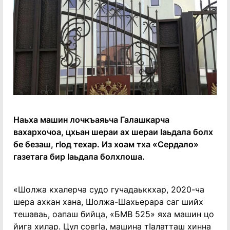
Наьха машин лочкъаяьча Галашкарча
вахархочоа, цхьан шераи ах шераи Ӏаьдала болх
бе безаш, гӀод техар. Из хоам тха «Сердало»
газетага бир Ӏаьдала болхлоша.
«Шолжа кхалерча судо гучадаьккхар, 2020-ча
шера ахкан хана, Шолжа-Шахьерара саг шийх
тешаваь, оапаш бийца, «БМВ 525» яха машин цо
йига хилар. Цул совгӀа, машина тӀалатташ хинна