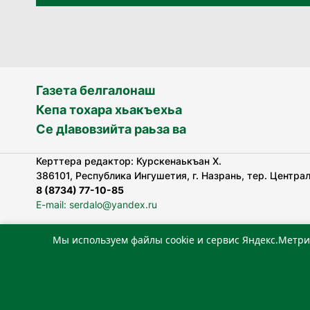
Газета белгалонаш
Кепа тохара хьакъехьа
Се дӀавовзийта раьза ва
Керттера редактор: Курскенаькъан Х.
386101, Республика Ингушетия, г. Назрань, тер. Централь
8 (8734) 77-10-85
E-mail: serdalo@yandex.ru
Мы используем файлы cookie и сервис Яндекс.Метри
«Сердало» газета арадувлар чIоагIдаьд бувзамеи, хоам
лоаттабеча Федеральни болхлоша (Роскомнадзор).
Реестровая запись СМИ: ЭЛ № ФС 77-78323 от 15.05.202
«Издательский дом «Сердало»