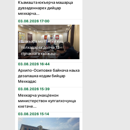
Къамашта юкъерча машарца
дувзаденнарех дийцар
мехкарча...
03.08.2026 17:00
Шахьара моттигий куц
толхадарах долча 12
гӏулакхага хьожаш...
03.08.2026 16:44
Архипо-Осиповке байнача наьха
дезалашка кодам бийцар
Мехкадас
03.08.2026 15:39
Мехкарча унахцӏенон
министерствон кулгалхочунца
кхетаче...
03.08.2026 15:14