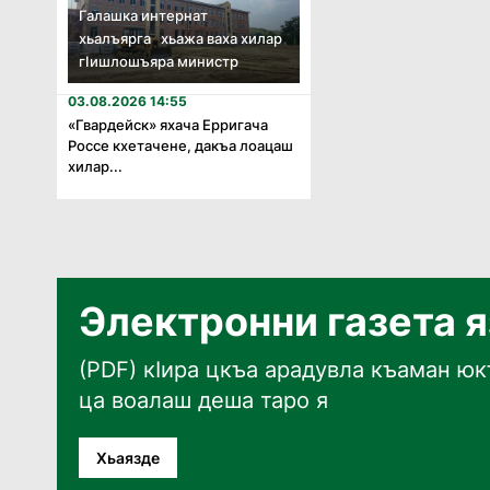
Галашка интернат
хьалъярга хьажа ваха хилар
гӏишлошъяра министр
03.08.2026 14:55
«Гвардейск» яхача Ерригача
Россе кхетачене, дакъа лоацаш
хилар...
Электронни газета 
(PDF) кӀира цкъа арадувла къаман юкъ
ца воалаш деша таро я
Хьаязде