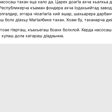
насосаш тахан эца хало да. Царех доагӀа ахча хьалхьа 
Республикерча къаман фондера ахча Ӏодахьийтад заводе
лгалдир, эггара чӀоагӀагӀа хий эшар, шахьарера дарба
аш болх дӀахьу МагӀалбике тахан. Хоам бу, таханарча ди
тоае гӀерташ, къахьегаш боахк болхлой. Керда насосаш 
 хулаш дола хатараш дӀадаьнна.