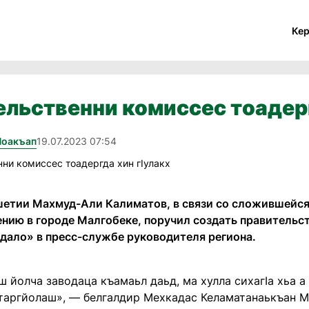
Ке
льственни комиссес тоадерг
Йоакъап
19.07.2023 07:54
шетии Махмуд-Али Калиматов, в связи со сложившейся
нию в городе Малгобеке, поручил создать правитель
рдало» в пресс-службе руководителя региона.
 йолча заводаца къамаьл даьд, ма хулла сихагӀа хьа а
таргйолаш», — белгалдир Мехкадас Келаматанаькъан М