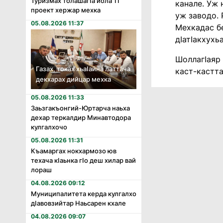
Туризмах толашагӏа йола 11
канале. Уж 
проект хержар мехка
уж заводо. 
05.08.2026 11:37
Мехкадас бе
дӀатӀакхухь
ШоллагӀаяр 
Газах, токах хьаӏайна латтача
каст-кастта
декхарах дийцар мехка
05.08.2026 11:33
Заьзгакъонгий-Юртарча наьха
дехар теркалдир Минавтодора
кулгалхочо
05.08.2026 11:31
Къамаргах нокхармозо юв
техача кӏаьнка гӏо деш хилар вай
лораш
04.08.2026 09:12
Муниципалитета керда кулгалхо
дӏавовзийтар Наьсарен кхале
04.08.2026 09:07