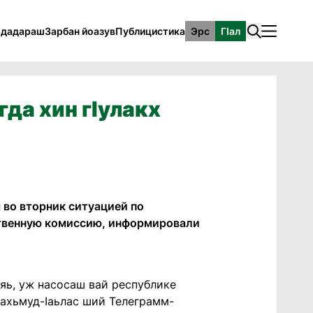
рдадараш
Зарбан йоазув
Публицистика
Эрс
ГӀал
да хин гӀулакх
 во вторник ситуацией по
ственную комиссию, информировали
 яь, уж насосаш вай республике
ахьмуд-Ӏаьлас ший Телеграмм-