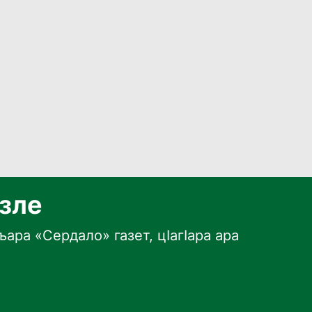
язле
ара «Сердало» газет, цӀагӀара ара