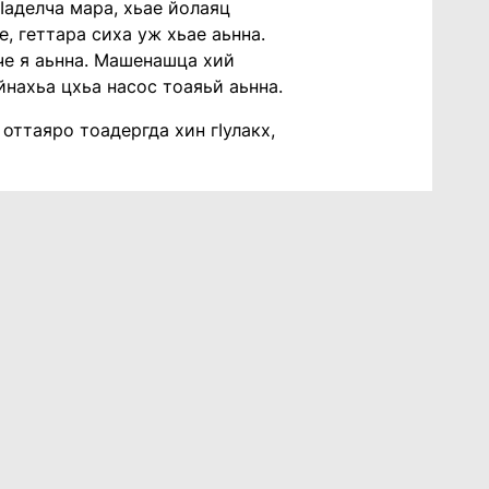
дӀаделча мара, хьае йолаяц
, геттара сиха уж хьае аьнна.
нче я аьнна. Машенашца хий
йнахьа цхьа насос тоаяьй аьнна.
оттаяро тоадергда хин гӀулакх,