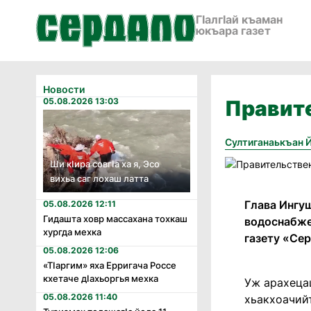
ГӀалгӀай къаман
юкъара газет
Новости
05.08.2026 13:03
Правите
Султиганаькъан 
Ши кӏира совгӏа ха я, Эсо
вихьа саг лохаш латта
Глава Ингу
05.08.2026 12:11
Гидашта ховр массахана тохкаш
водоснабже
хургда мехка
газету «Се
05.08.2026 12:06
«Тӏаргим» яха Ерригача Россе
кхетаче дӏахьоргья мехка
Уж арахецаш
05.08.2026 11:40
хьакхоачий