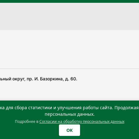
ный округ, пр. И. Базоркина, д. 60.
ка для сбора статистики и улучшения работы сайта. Продолжая 
 беча гIирсаштеи, цар дуккхача тайпаштеи тIахьожам
персональных данных.
Подробнее в
Согласии на обработку персональных данных
0 г. Учредитель: Государственное автономное учреждение
OK