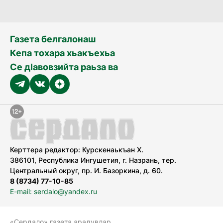
Газета белгалонаш
Кепа тохара хьакъехьа
Се дӀавовзийта раьза ва
Керттера редактор: Курскенаькъан Х.
386101, Республика Ингушетия, г. Назрань, тер.
Центральный округ, пр. И. Базоркина, д. 60.
8 (8734) 77-10-85
E-mail: serdalo@yandex.ru
«Сердало» газета арадувлар