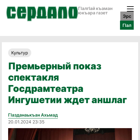
ГӀалгӀай къаман
юкъара газет
Эрс
ГӀал
Культур
Премьерный показ
спектакля
Госдрамтеатра
Ингушетии ждет аншлаг
Гӏазданаькъан Ахьмад
20.01.2024 23:35