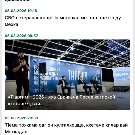
06.08.2026 10:15
СВО ветеранашта дегӏа могашал меттаоттае гӏо ду
мехка
06.08.2026 09:57
«Тӏаргим – 2026» яха Ерригача Россе кагирхой
кхетаче я, вай...
05.08.2026 23:53
Тӏема тохкама оагӏон кулгалхошца, кхетаче хилар вай
Мехкадаь