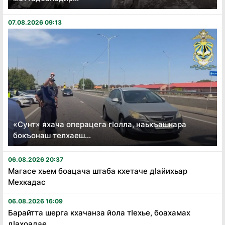
07.08.2026 09:13
«Сунт» яхача операцега гӏолла, наькъашкара
бокъонаш телхаеш...
06.08.2026 20:37
Магасе хьем боацача штаба кхетаче дӏайихьар
Мехкадас
06.08.2026 16:09
Барайтта шерга кхачанза йола тӏехье, боахамах
дӏахоадае...