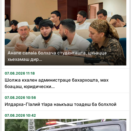
Анапе салаӏа болхача студенташта, цхьацца
хьехамаш дир...
07.08.2026 11:18
Шолжа кхален администраце бахархошта, мах
боацаш, юридически...
07.08.2026 10:56
Илдарха-Гӏалий тӏара наькъаш тоадеш ба болхлой
07.08.2026 10:42