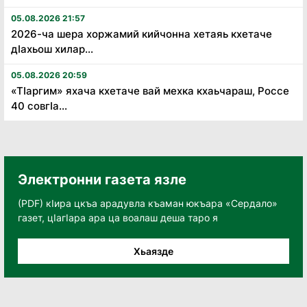
05.08.2026 21:57
2026-ча шера хоржамий кийчонна хетаяь кхетаче
дӏахьош хилар...
05.08.2026 20:59
«Тӏаргим» яхача кхетаче вай мехка кхаьчараш, Россе
40 совгӏа...
Электронни газета язле
(PDF) кӀира цкъа арадувла къаман юкъара «Сердало»
газет, цӀагӀара ара ца воалаш деша таро я
Хьаязде