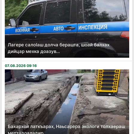
Лагере салоӏаш долча берашта, шоай балхах
дийцар мехка доазув...
07.08.2026 09:16
Бахархой латкъарах, Наьсарера экологи толхаераш
меттадоаладир...