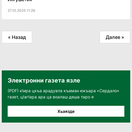
27.10.2025 11:26
« Назад
Далее »
Электронни газета язле
(PDF) кӀира цкъа арадувла къаман юкъара «Сердало»
газет, цӀагӀара ара ца воалаш деша таро я
Хьаязде