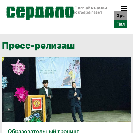
ГӀалгӀай къаман
юкъара газет
Эрс
ГӀал
Пресс-релизаш
Образовательный тренинг