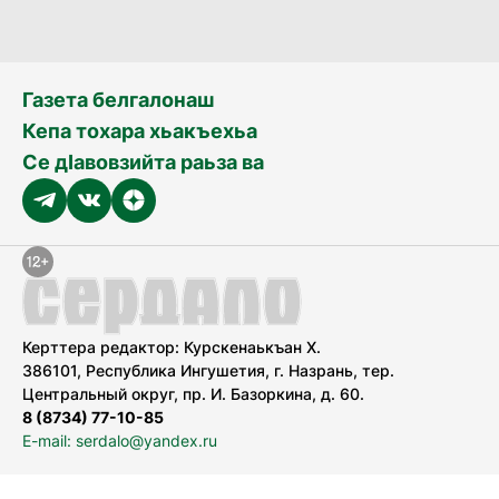
Газета белгалонаш
Кепа тохара хьакъехьа
Се дӀавовзийта раьза ва
Керттера редактор: Курскенаькъан Х.
386101, Республика Ингушетия, г. Назрань, тер.
Центральный округ, пр. И. Базоркина, д. 60.
8 (8734) 77-10-85
E-mail: serdalo@yandex.ru