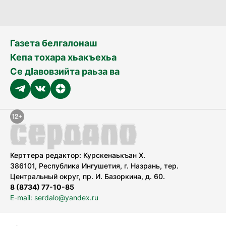
Газета белгалонаш
Кепа тохара хьакъехьа
Се дӀавовзийта раьза ва
Керттера редактор: Курскенаькъан Х.
386101, Республика Ингушетия, г. Назрань, тер.
Центральный округ, пр. И. Базоркина, д. 60.
8 (8734) 77-10-85
E-mail: serdalo@yandex.ru