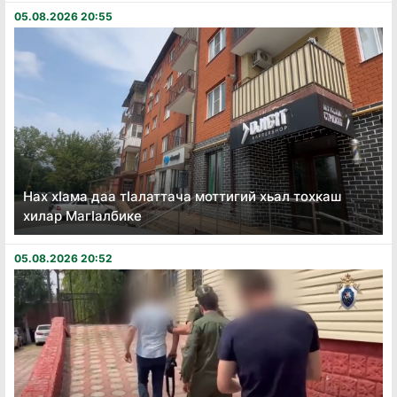
05.08.2026 20:55
Нах хӏама даа тӏалаттача моттигий хьал тохкаш
хилар Магӏалбике
05.08.2026 20:52