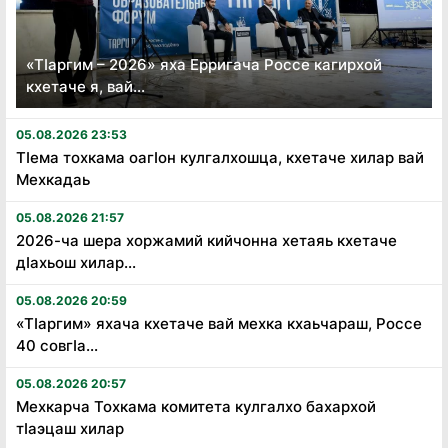
«Тӏаргим – 2026» яха Ерригача Россе кагирхой
кхетаче я, вай...
05.08.2026 23:53
Тӏема тохкама оагӏон кулгалхошца, кхетаче хилар вай
Мехкадаь
05.08.2026 21:57
2026-ча шера хоржамий кийчонна хетаяь кхетаче
дӏахьош хилар...
05.08.2026 20:59
«Тӏаргим» яхача кхетаче вай мехка кхаьчараш, Россе
40 совгӏа...
05.08.2026 20:57
Мехкарча Тохкама комитета кулгалхо бахархой
тӏаэцаш хилар