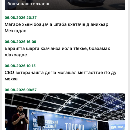
бокъонаш телхаеш...
06.08.2026 20:37
Магасе хьем боацача штаба кхетаче дӏайихьар
Мехкадас
06.08.2026 16:09
Барайтта шерга кхачанза йола тӏехье, боахамах
дӏахоадае...
06.08.2026 10:15
СВО ветеранашта дегӏа могашал меттаоттае гӏо ду
мехка
06.08.2026 09:57