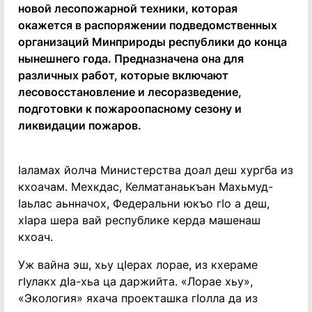
новой лесопожарной техники, которая
окажется в распоряжении подведомственных
организаций Минприроды республики до конца
нынешнего года. Предназначена она для
различных работ, которые включают
лесовосстановление и лесоразведение,
подготовки к пожароопасному сезону и
ликвидации пожаров.
Iаламах йолча Министерства доал деш хургба из
кхоачам. Мехкдас, Келматанаькъан Махьмуд-
Iаьлас аьнначох, Федеральни юкъо гIо а деш,
хIара шера вай республике керда машенаш
кхоач.
Уж вайна эш, хьу цIерах лорае, из кхераме
гIулакх дIа-хьа ца даржийта. «Лорае хьу»,
«Экология» яхача проекташка гIолла да из