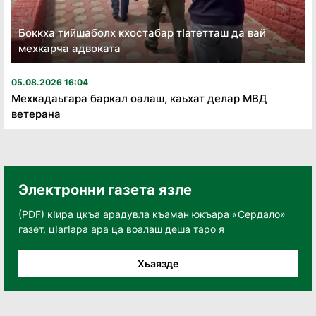
Боккха тийшаболх кхостабар тӏатетташ да вай
мехкарча адвоката
05.08.2026 16:04
Мехкадаьгара баркал оалаш, каьхат делар МВД
ветерана
Электронни газета язле
(PDF) кӀира цкъа арадувла къаман юкъара «Сердало»
газет, цӀагӀара ара ца воалаш деша таро я
Хьаязде