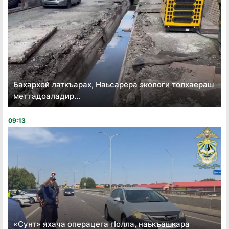
Бахархой латкъарах, Наьсарера экологи толхаераш
меттадоаладир...
09:13
«Сунт» яхача операцега гӏолла, наькъашкара