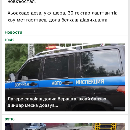
новкъостал.
Хьоахаде деза, укх шера, 30 гектар лаьттан тIа
хьу меттаоттаеш дола белхаш дIадихьалга.
Новости
10:42
Лагере салоӏаш долча берашта, шоай балхах
дийцар мехка доазув...
09:16