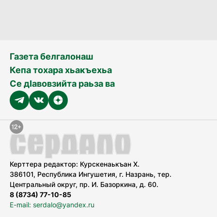
Газета белгалонаш
Кепа тохара хьакъехьа
Се дӀавовзийта раьза ва
Керттера редактор: Курскенаькъан Х.
386101, Республика Ингушетия, г. Назрань, тер.
Центральный округ, пр. И. Базоркина, д. 60.
8 (8734) 77-10-85
E-mail: serdalo@yandex.ru