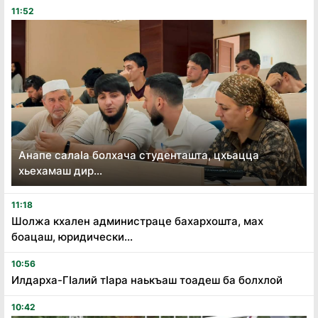
11:52
Анапе салаӏа болхача студенташта, цхьацца
хьехамаш дир...
11:18
Шолжа кхален администраце бахархошта, мах
боацаш, юридически...
10:56
Илдарха-Гӏалий тӏара наькъаш тоадеш ба болхлой
10:42