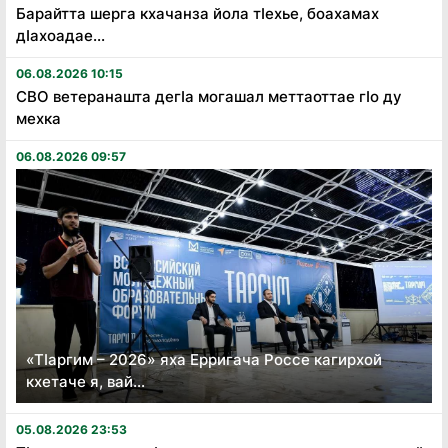
Барайтта шерга кхачанза йола тӏехье, боахамах
дӏахоадае...
06.08.2026 10:15
СВО ветеранашта дегӏа могашал меттаоттае гӏо ду
мехка
06.08.2026 09:57
«Тӏаргим – 2026» яха Ерригача Россе кагирхой
кхетаче я, вай...
05.08.2026 23:53