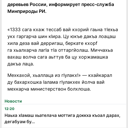
деревьев России, информирует пресс-служба
Минприроды РИ.
«1333 сага кхаж тессаб вай кхорий гаьна тIехьа
укх гаргарча шин кIира. Цу юкъе дакъа лоацаш
хила деза вай дерригаш, беркате кхорf
га хьалхарча лагIа тIа оттаргйолаш. Миччахьа
вахаш волча сага аьттув ба цу хоржамашка
дакъа лаца.
Мехкахой, хьаллаца из гIулакх!» — кхайкарал
ду бахархошка Iалама гIулакхех йолча вай
мехкарча министерствон болхлоша.
Новости
12:20
Наьха хӏамаш хьателача моттига доккха къоал дарах,
дегабуам бу...