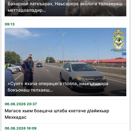
Бахархой латкъарах, Наьсарера экологи толхаераш
меттадоаладир...
09:13
«Сунт» яхача операцега гӏолла, наькъашкара
бокъонаш телхаеш...
06.08.2026 20:37
Магасе хьем боацача штаба кхетаче дӏайихьар
Мехкадас
06.08.2026 16:09