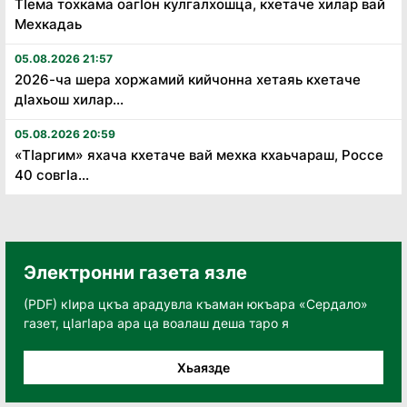
Тӏема тохкама оагӏон кулгалхошца, кхетаче хилар вай
Мехкадаь
05.08.2026 21:57
2026-ча шера хоржамий кийчонна хетаяь кхетаче
дӏахьош хилар...
05.08.2026 20:59
«Тӏаргим» яхача кхетаче вай мехка кхаьчараш, Россе
40 совгӏа...
Электронни газета язле
(PDF) кӀира цкъа арадувла къаман юкъара «Сердало»
газет, цӀагӀара ара ца воалаш деша таро я
Хьаязде