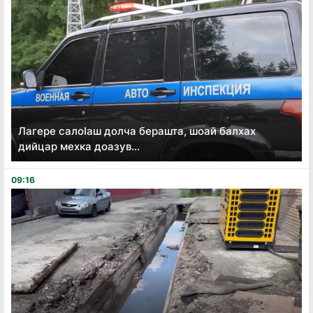
Лагере салоӏаш долча берашта, шоай балхах
дийцар мехка доазув...
09:16