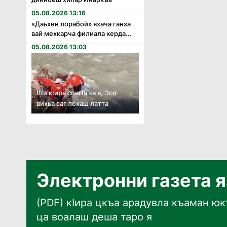
05.08.2026 13:16
«Даьхен лорабой» яхача ганза
вай мехкарча филиала керда...
05.08.2026 13:03
Ши кӏира совгӏа ха я, Эсо
вихьа саг лохаш латта
Электронни газета 
(PDF) кӀира цкъа арадувла къаман юкъ
ца воалаш деша таро я