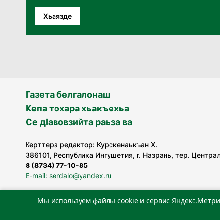
Хьаязде
Газета белгалонаш
Кепа тохара хьакъехьа
Се дӀавовзийта раьза ва
Керттера редактор: Курскенаькъан Х.
386101, Республика Ингушетия, г. Назрань, тер. Централь
8 (8734) 77-10-85
E-mail: serdalo@yandex.ru
Мы используем файлы cookie и сервис Яндекс.Метри
«Сердало» газета арадувлар чIоагIдаьд бувзамеи, хоам
лоаттабеча Федеральни болхлоша (Роскомнадзор).