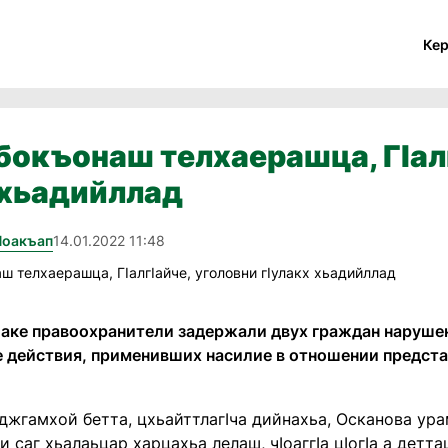
Ке
бокъонаш телхаерашца, ГIалг
 хьадийллад
Йоакъап
14.01.2022 11:48
улаке правоохранители задержали двух граждан наруше
е действия, применивших насилие в отношении предста
джгамхой бетта, цхьайттлагIча дийнахьа, Осканова ура
 саг хьалаьцар харцахьа лелаш, чIоаггIа цIогIа а детта