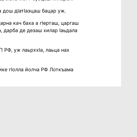
 дош дIатIаэцаш бацар уж.
арна кач баха а гIерташ, царгаш
, дарба де дезаш хилар Iаьдала
 РФ, уж лаьрххIа, лаьца нах
лике гIолла йолча РФ Лоткъама