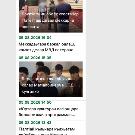
Боккха тийшаболх кхостабар
тӏатетташ да вай мехкарча
адвоката
05.08.2026 16:04
Мехкадаьгара баркал оалаш,
каьхат делар МВД ветерана
05.08.2026 15:35
Берашца кхетаче дӏахьош
хилар Магӏалбикерча ОПДН
кулгалхо
05.08.2026 14:50
«Юртара культуран оагӏонцара
болхло» яхача программан...
05.08.2026 13:42
Гӏалгӏай къаьнара къахьегам
дийнбеш хилар Инаркъе