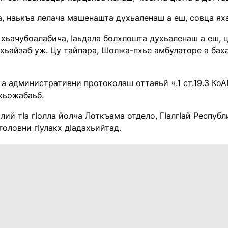
, наькъа лелача машенашта духьаленаш а еш, совца яха
 хьачубоалабича, Iаьдала болхлошта духьаленаш а еш, ц
 хьайзаб уж. Цу тайпара, Шолжа-пхье амбулаторе а баха
а административни протоколаш оттаяьй ч.1 ст.19.3 КоАП
хьожабаьб.
лий тIа гIолла йолча Лоткъама отдело, ГIалгIай Респуб
головни гIулакх дIадахьийтад.