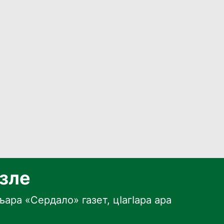
язле
ара «Сердало» газет, цӀагӀара ара