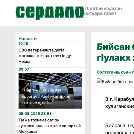
ГӀалгӀай къаман
юкъара газет
Новости
10:15
Бийсан 
СВО ветеранашта дегӏа
гIулакх
могашал меттаоттае гӏо ду
мехка
09:57
Султиганаькъан 
«Тӏаргим – 2026» яха
Ерригача Россе кагирхой
В г. Караб
кхетаче я, вай...
хулигански
05.08.2026 23:53
Тӏема тохкама оагӏон
Бийсана, на
кулгалхошца, кхетаче хилар вай
Мехкадаь
болхлоша ши