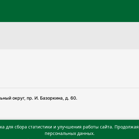
ный округ, пр. И. Базоркина, д. 60.
ка для сбора статистики и улучшения работы сайта. Продолжая 
 беча гIирсаштеи, цар дуккхача тайпаштеи тIахьожам
персональных данных.