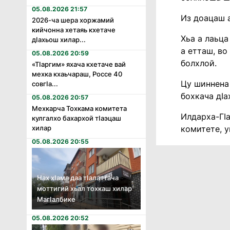
05.08.2026 21:57
Из доацаш а
2026-ча шера хоржамий
кийчонна хетаяь кхетаче
Хьа а лаьца
дӏахьош хилар...
а етташ, во
05.08.2026 20:59
болхлой.
«Тӏаргим» яхача кхетаче вай
мехка кхаьчараш, Россе 40
Цу шиннена 
совгӏа...
бохкача дIа
05.08.2026 20:57
Мехкарча Тохкама комитета
Илдарха-ГIа
кулгалхо бахархой тӏаэцаш
комитете, у
хилар
05.08.2026 20:55
Нах хӏама даа тӏалаттача
моттигий хьал тохкаш хилар
Магӏалбике
05.08.2026 20:52