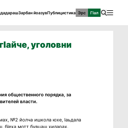
рдадараш
Зарбан йоазув
Публицистика
Эрс
ГӀал
Iайче, уголовни
ния общественного порядка, за
вителей власти.
мах, №2 йолча ишкола юхе, Iаьдала
ш, бIеха мотт бувцаш хиларах.