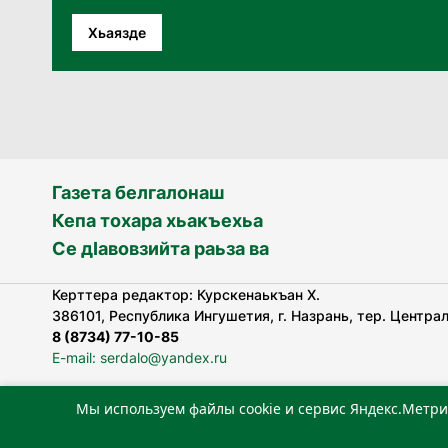
Хьаязде
Газета белгалонаш
Кепа тохара хьакъехьа
Се дӀавовзийта раьза ва
Керттера редактор: Курскенаькъан Х.
386101, Республика Ингушетия, г. Назрань, тер. Централь
8 (8734) 77-10-85
E-mail: serdalo@yandex.ru
Мы используем файлы cookie и сервис Яндекс.Метри
«Сердало» газета арадувлар чIоагIдаьд бувзамеи, хоам
лоаттабеча Федеральни болхлоша (Роскомнадзор).