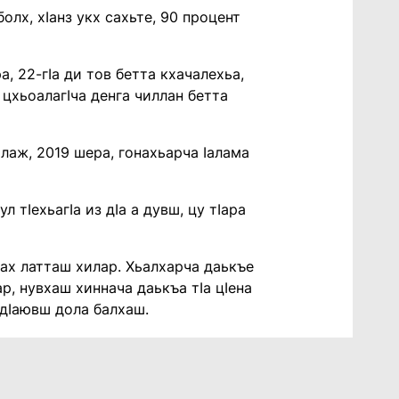
лх, хIанз укх сахьте, 90 процент
, 22-гIа ди тов бетта кхачалехьа,
а цхьоалагIча денга чиллан бетта
лаж, 2019 шера, гонахьарча Iалама
 тIехьагIа из дIа а дувш, цу тIара
пах латташ хилар. Хьалхарча даькъе
р, нувхаш хиннача даькъа тIа цIена
 дIаювш дола балхаш.