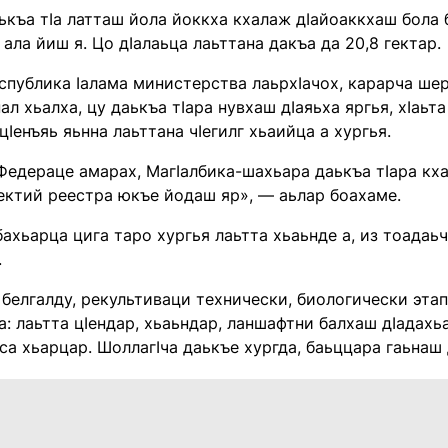
къа тIа латташ йола йоккха кхалаж дIайоаккхаш бола бо
 ала йиш я. Цо дIалаьца лаьттана дакъа да 20,8 гектар.
еспублика Iалама министерства лаьрхIачох, карарча шера
ал хьалха, цу даькъа тIара нувхаш дIаяьха яргья, хIаьт
цIенъяь яьнна лаьттана чIегилг хьаийца а хургья.
едераце амарах, МагIалбика-шахьара даькъа тIара кха
ектий реестра юкъе йодаш яр», — аьлар боахаме.
бахьарца цига таро хургья лаьтта хьаьнде а, из тоадаьчул
.
белгалду, рекультиваци технически, биологически эта
а: лаьтта цIендар, хьаьндар, ланшафтни балхаш дIадахьа
са хьарцар. ШоллагIча даькъе хургда, баьццара гаьнаш