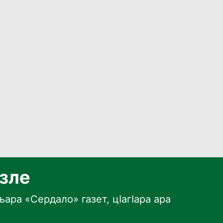
язле
ара «Сердало» газет, цӀагӀара ара