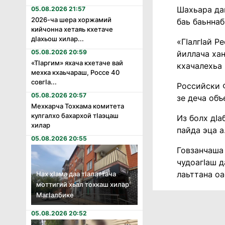
Шахьара даь
05.08.2026 21:57
2026-ча шера хоржамий
баь баьннаб
кийчонна хетаяь кхетаче
дӏахьош хилар...
«ГIалгIай Р
05.08.2026 20:59
йиллача хан
«Тӏаргим» яхача кхетаче вай
кхачалехьа 
мехка кхаьчараш, Россе 40
совгӏа...
Российски Ф
05.08.2026 20:57
зе деча объ
Мехкарча Тохкама комитета
кулгалхо бахархой тӏаэцаш
Из болх дIа
хилар
пайда эца а
05.08.2026 20:55
Говзанчаша 
чудоагIаш д
лаьттана оа
Нах хӏама даа тӏалаттача
моттигий хьал тохкаш хилар
Магӏалбике
05.08.2026 20:52