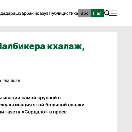
рдадараш
Зарбан йоазув
Публицистика
Эрс
ГӀал
гIалбикера кхалаж,
тивации самой крупной в
Рекультивация этой большой свалки
и газету «Сердало» в пресс-