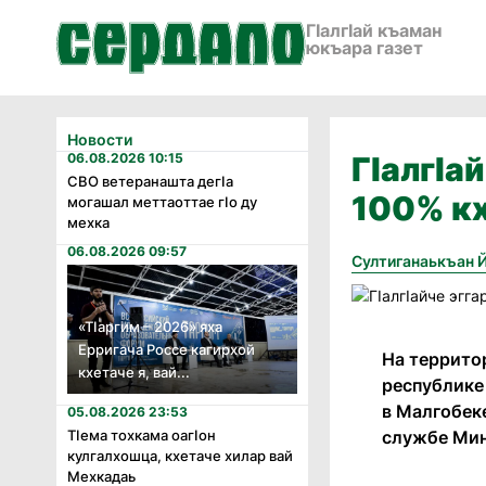
ГӀалгӀай къаман
юкъара газет
Новости
06.08.2026 10:15
ГIалгIа
СВО ветеранашта дегӏа
100% кх
могашал меттаоттае гӏо ду
мехка
06.08.2026 09:57
Султиганаькъан 
«Тӏаргим – 2026» яха
Ерригача Россе кагирхой
На террито
кхетаче я, вай...
республике
в Малгобек
05.08.2026 23:53
службе Ми
Тӏема тохкама оагӏон
кулгалхошца, кхетаче хилар вай
Мехкадаь