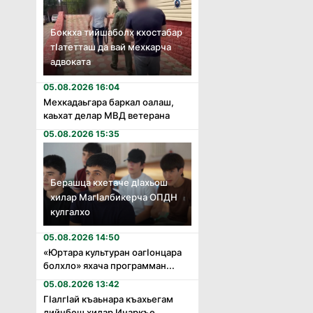
Боккха тийшаболх кхостабар
тӏатетташ да вай мехкарча
адвоката
05.08.2026 16:04
Мехкадаьгара баркал оалаш,
каьхат делар МВД ветерана
05.08.2026 15:35
Берашца кхетаче дӏахьош
хилар Магӏалбикерча ОПДН
кулгалхо
05.08.2026 14:50
«Юртара культуран оагӏонцара
болхло» яхача программан...
05.08.2026 13:42
Гӏалгӏай къаьнара къахьегам
дийнбеш хилар Инаркъе