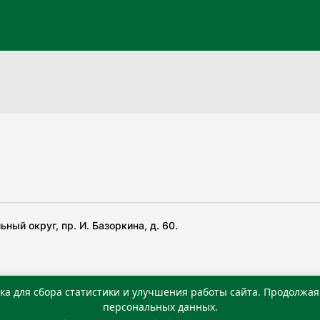
ный округ, пр. И. Базоркина, д. 60.
ка для сбора статистики и улучшения работы сайта. Продолжая 
 беча гIирсаштеи, цар дуккхача тайпаштеи тIахьожам
персональных данных.