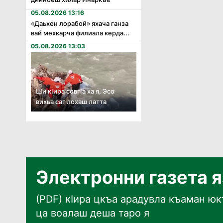
05.08.2026 13:16
«Даьхен лорабой» яхача ганза
вай мехкарча филиала керда...
05.08.2026 13:03
Ши кӏира совгӏа ха я, Эсо
вихьа саг лохаш латта
Электронни газета 
(PDF) кӀира цкъа арадувла къаман юкъ
ца воалаш деша таро я