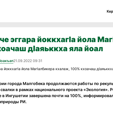
Ке
йче эггара йоккхагIа йола Ма
оачаш дIаяьккха яла йоал
Йоакъап
21.09.2022 09:31
рии города Малгобека продолжаются работы по рекуль
 свалки в рамках национального проекта «Экология». ⁣
е в Ингушетии завершена почти на 100%, информировал
нприроды РИ.