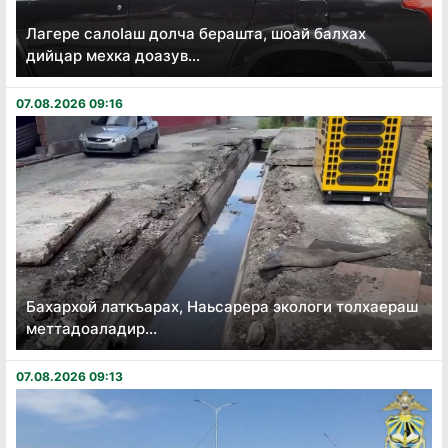
Лагере салоӏаш долча берашта, шоай балхах
дийцар мехка доазув...
07.08.2026 09:16
Бахархой латкъарах, Наьсарера экологи толхаераш
меттадоаладир...
07.08.2026 09:13