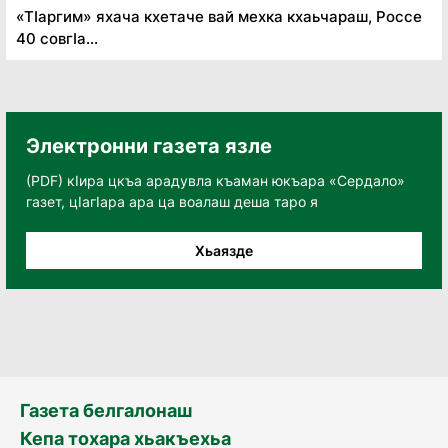
«Тӏаргим» яхача кхетаче вай мехка кхаьчараш, Россе
40 совгӏа...
Электронни газета язле
(PDF) кӀира цкъа арадувла къаман юкъара «Сердало»
газет, цӀагӀара ара ца воалаш деша таро я
Хьаязде
Газета белгалонаш
Кепа тохара хьакъехьа