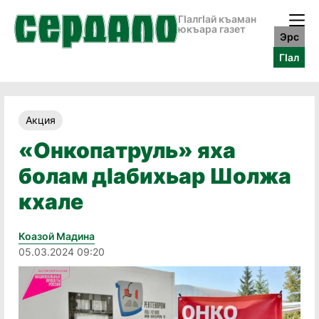
ГӀалгӀай къаман
юкъара газет
Эрс
ГӀал
Акция
«Онкопатруль» яха
болам дӀабихьар Шолжа
кхале
Коазой Мадина
05.03.2024 09:20