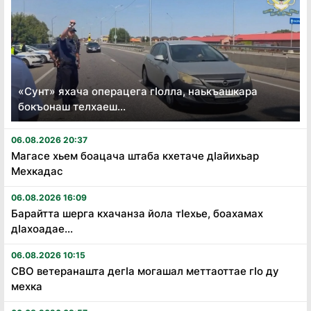
«Сунт» яхача операцега гӏолла, наькъашкара
бокъонаш телхаеш...
06.08.2026 20:37
Магасе хьем боацача штаба кхетаче дӏайихьар
Мехкадас
06.08.2026 16:09
Барайтта шерга кхачанза йола тӏехье, боахамах
дӏахоадае...
06.08.2026 10:15
СВО ветеранашта дегӏа могашал меттаоттае гӏо ду
мехка