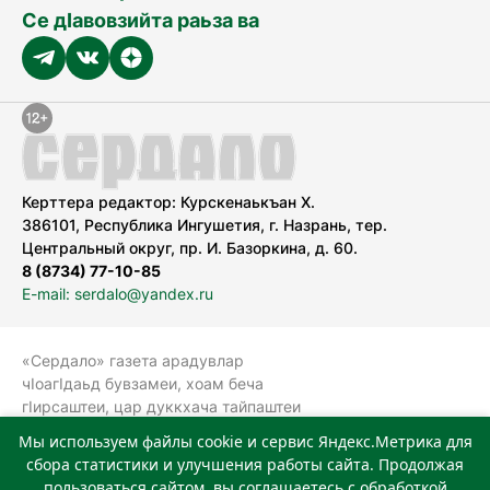
Се дӀавовзийта раьза ва
Керттера редактор: Курскенаькъан Х.
386101, Республика Ингушетия, г. Назрань, тер.
Центральный округ, пр. И. Базоркина, д. 60.
8 (8734) 77-10-85
E-mail: serdalo@yandex.ru
«Сердало» газета арадувлар
чIоагIдаьд бувзамеи, хоам беча
гIирсаштеи, цар дуккхача тайпаштеи
тIахьожам лоаттабеча Федеральни
Мы используем файлы cookie и сервис Яндекс.Метрика для
болхлоша (Роскомнадзор).
сбора статистики и улучшения работы сайта. Продолжая
Реестровая запись СМИ: ЭЛ № ФС 77-
пользоваться сайтом, вы соглашаетесь с обработкой