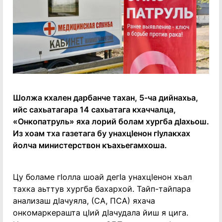
Шолжа кхален дарбанче тахан, 5-ча дийнахьа,
ийс сахьатагара 14 сахьатага кхаччалца,
«Онкопатруль» яха лорий болам хургба дӀахьош.
Из хоам тха газетага бу унахцӀенон гӀулакхах
йолча министерствон къахьегамхоша.
Цу боламе гӀолла шоай дегӀа унахцӀенон хьал
тахка аьттув хургба бахархой. Тайп-тайпара
анализаш дӀачуяла, (СА, ПСА) яхача
онкомаркерашта цӀий дӀачудала йиш я цига.