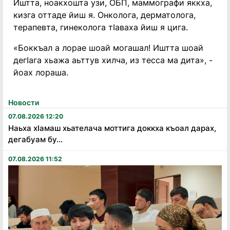
Иштта, ноакхошта узи, ОБП, маммографи яккха,
кизга оттаде йиш я. Онколога, дерматолога,
терапевта, гинеколога тӀаваха йиш я цига.
«Боккъал а лорае шоай могашал! Иштта шоай
дегӀага хьажа аьттув хилча, из тесса ма дита», -
йоах лораша.
Новости
07.08.2026 12:20
Наьха хӏамаш хьателача моттига доккха къоал дарах,
дегабуам бу...
07.08.2026 11:52