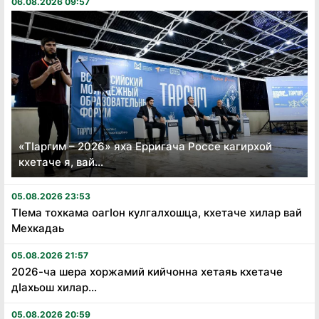
06.08.2026 09:57
«Тӏаргим – 2026» яха Ерригача Россе кагирхой
кхетаче я, вай...
05.08.2026 23:53
Тӏема тохкама оагӏон кулгалхошца, кхетаче хилар вай
Мехкадаь
05.08.2026 21:57
2026-ча шера хоржамий кийчонна хетаяь кхетаче
дӏахьош хилар...
05.08.2026 20:59