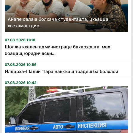
Анапе салаӏа болхача студенташта, цхьацца
хьехамаш дир...
07.08.2026 11:18
Шолжа кхален администраце бахархошта, мах
боацаш, юридически...
07.08.2026 10:56
Илдарха-Гӏалий тӏара наькъаш тоадеш ба болхлой
07.08.2026 10:42