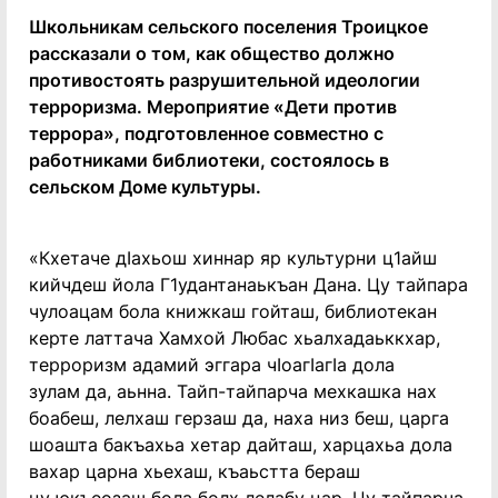
Школьникам сельского поселения Троицкое
рассказали о том, как общество должно
противостоять разрушительной идеологии
терроризма. Мероприятие «Дети против
террора», подготовленное совместно с
работниками библиотеки, состоялось в
сельском Доме культуры.
«Кхетаче дӀахьош хиннар яр культурни ц1айш
кийчдеш йола Г1удантанаькъан Дана. Цу тайпара
чулоацам бола книжкаш гойташ, библиотекан
керте латтача Хамхой Любас хьалхадаьккхар,
терроризм адамий эггара чӀоагӀагӀа дола
зулам да, аьнна. Тайп-тайпарча мехкашка нах
боабеш, лелхаш герзаш да, наха низ беш, царга
шоашта бакъахьа хетар дайташ, харцахьа дола
вахар царна хьехаш, къаьстта бераш