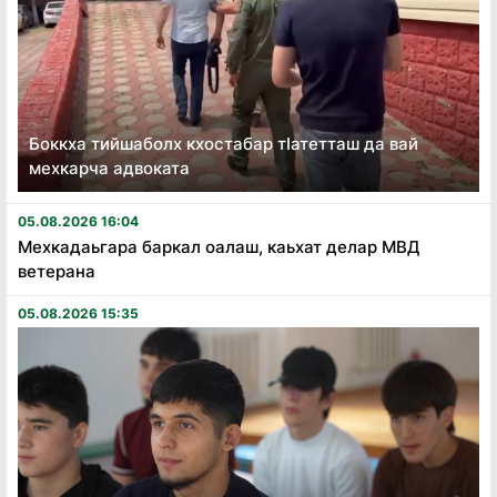
Боккха тийшаболх кхостабар тӏатетташ да вай
мехкарча адвоката
05.08.2026 16:04
Мехкадаьгара баркал оалаш, каьхат делар МВД
ветерана
05.08.2026 15:35