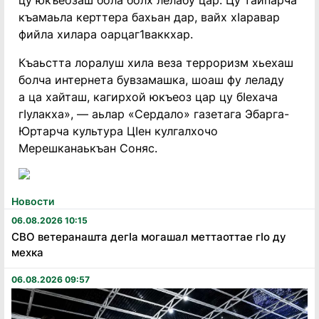
цу юкъеозаш бола болх лелабу цар. Цу тайпарча
къамаьла керттера бахьан дар, вайх хӀаравар
фийла хилара оарцаг1ваккхар.
Къаьстта лоралуш хила веза терроризм хьехаш
болча интернета бувзамашка, шоаш фу леладу
а ца хайташ, кагирхой юкъеоз цар цу бӀехача
гӀулакха», — аьлар «Сердало» газетага Эбарга-
Юртарча культура ЦӀен кулгалхочо
Мерешканаькъан Соняс.
Новости
06.08.2026 10:15
СВО ветеранашта дегӏа могашал меттаоттае гӏо ду
мехка
06.08.2026 09:57