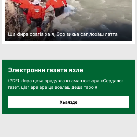
Ши кӏира совгӏа ха я, Эсо вихьа саг лохаш латта
Электронни газета язле
(PDF) кӀира цкъа арадувла къаман юкъара «Сердало»
газет, цӀагӀара ара ца воалаш деша таро я
Хьаязде