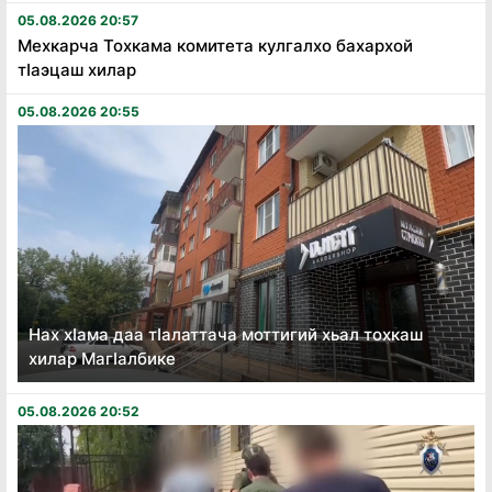
05.08.2026 20:57
Мехкарча Тохкама комитета кулгалхо бахархой
тӏаэцаш хилар
05.08.2026 20:55
Нах хӏама даа тӏалаттача моттигий хьал тохкаш
хилар Магӏалбике
05.08.2026 20:52