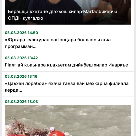
Берашца кхетаче дӏахьош хилар Магӏалбикерча
ОПДН кулгалхо
05.08.2026 14:50
«Юртара культуран оагӏонцара болхло» яхача
программан...
05.08.2026 13:42
Гӏалгӏай къаьнара къахьегам дийнбеш хилар Инаркъе
05.08.2026 13:16
«Даьхен лорабой» яхача ганза вай мехкарча филиала
керда...
05.08.2026 13:03