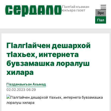
ГӀалгӀай къаман
юкъара газет
Эрс
ГӀал
ГӀалгӀайчен дешархой
тӀахьех, интернета
бувзамашка лоралуш
хилара
Гӏазданаькъан Ахьмад
02.02.2023 06:29