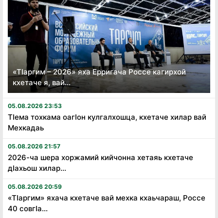
«Тӏаргим – 2026» яха Ерригача Россе кагирхой
кхетаче я, вай...
05.08.2026 23:53
Тӏема тохкама оагӏон кулгалхошца, кхетаче хилар вай
Мехкадаь
05.08.2026 21:57
2026-ча шера хоржамий кийчонна хетаяь кхетаче
дӏахьош хилар...
05.08.2026 20:59
«Тӏаргим» яхача кхетаче вай мехка кхаьчараш, Россе
40 совгӏа...