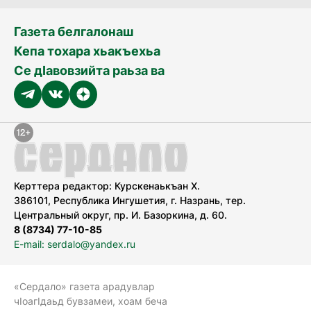
Газета белгалонаш
Кепа тохара хьакъехьа
Се дӀавовзийта раьза ва
Керттера редактор: Курскенаькъан Х.
386101, Республика Ингушетия, г. Назрань, тер.
Центральный округ, пр. И. Базоркина, д. 60.
8 (8734) 77-10-85
E-mail: serdalo@yandex.ru
«Сердало» газета арадувлар
чIоагIдаьд бувзамеи, хоам беча