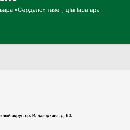
ара «Сердало» газет, цӀагӀара ара
ный округ, пр. И. Базоркина, д. 60.