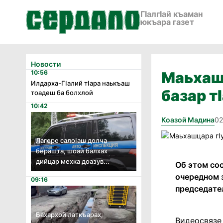
ГӀалгӀай къаман
юкъара газет
Новости
10:56
Маьхашц
Илдарха-Гӏалий тӏара наькъаш
базар т
тоадеш ба болхлой
10:42
Коазой Мадина
02
Лагере салоӏаш долча
берашта, шоай балхах
дийцар мехка доазув...
Об этом со
очередном 
09:16
председате
Бахархой латкъарах,
Видеосвязе 