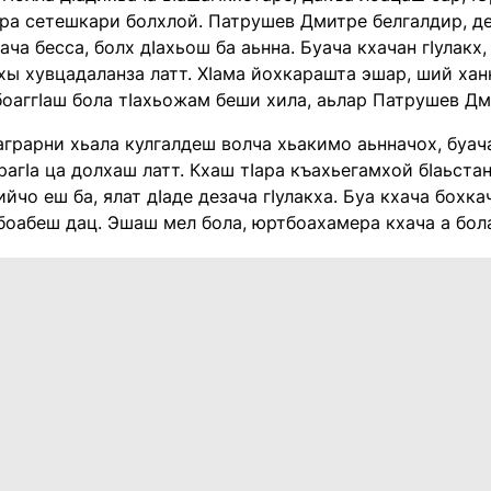
ара сетешкари болхлой. Патрушев Дмитре белгалдир, 
ача бесса, болх дIахьош ба аьнна. Буача кхачан гIулакх
хы хувцадаланза латт. ХIама йохкарашта эшар, ший ханн
боаггIаш бола тIахьожам беши хила, аьлар Патрушев Д
аграрни хьала кулгалдеш волча хьакимо аьнначох, буач
рагIа ца долхаш латт. Кхаш тIара къахьегамхой бIаьста
ийчо еш ба, ялат дIаде дезача гIулакха. Буа кхача бохкач
боабеш дац. Эшаш мел бола, юртбоахамера кхача а бол