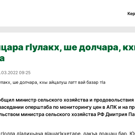
Ке
ара гIулакх, ше долчара, кх
Iа
.03.2022 09:25
общил министр сельского хозяйства и продовольствия 
заседании оперштаба по мониторингу цен в АПК и на п
льством министра сельского хозяйства РФ Дмитрия П
гIолла дIадихьача вIашагIкхетаре, дакъа лоацаш бар,