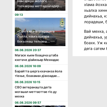
Наьсарера экологи
хIама йохк
толхаераш меттадоаладир...
хьалха хинн
09:13
дийнахьа, к
лорадеши, 
Вай мехка, 
«Сунт» яхача операцега
гӏолла, наькъашкара
дийнахьа, у
бокъонаш телхаеш...
боахк. Уж к
дега сатем 
06.08.2026 20:37
Магасе хьем боацача штаба
кхетаче дӏайихьар Мехкадас
06.08.2026 16:09
Барайтта шерга кхачанза йола
тӏехье, боахамах дӏахоадае...
06.08.2026 10:15
СВО ветеранашта дегӏа
могашал меттаоттае гӏо ду
мехка
06.08.2026 09:57