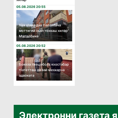
05.08.2026 20:55
Нах хӏама даа тӏалаттача
моттигий хьал тохкаш хилар
Магӏалбике
05.08.2026 20:52
Боккха тийшаболх кхостабар
тӏатетташ да вай мехкарча
адвоката
Электронни газета 