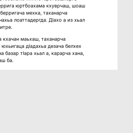
деррига юртбоахама кхуврчаш, шоаш
, берригача мехка, таханарча
ахьа лоаттадергда. ДIахо а из хьал
митре.
а кхачан маьхаш, таханарча
н юхьигаца дIадахьа дезача белхех
а базар тIара хьал а, карарча хана,
аш ба.