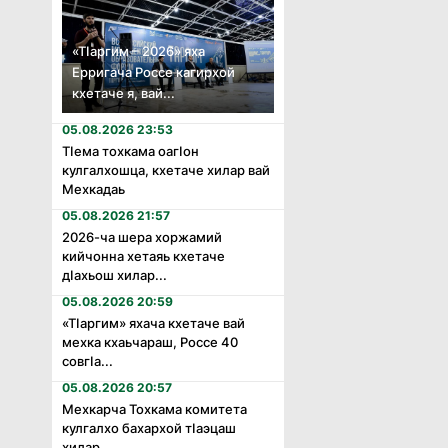
«Тӏаргим – 2026» яха
Ерригача Россе кагирхой
кхетаче я, вай...
05.08.2026 23:53
Тӏема тохкама оагӏон
кулгалхошца, кхетаче хилар вай
Мехкадаь
05.08.2026 21:57
2026-ча шера хоржамий
кийчонна хетаяь кхетаче
дӏахьош хилар...
05.08.2026 20:59
«Тӏаргим» яхача кхетаче вай
мехка кхаьчараш, Россе 40
совгӏа...
05.08.2026 20:57
Мехкарча Тохкама комитета
кулгалхо бахархой тӏаэцаш
хилар