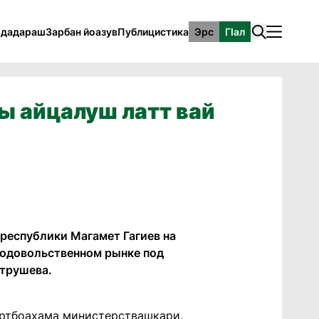
рдадараш
Зарбан йоазув
Публицистика
Эрс
ГӀал
ы айцалуш латт вай
республики Магамет Гагиев на
родовольственном рынке под
атрушева.
 Юртбоахама министерствашкари,