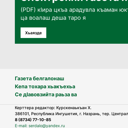
(PDF) кӀира цкъа арадувла къаман юкъ
ца воалаш деша таро я
Хьаязде
Газета белгалонаш
Кепа тохара хьакъехьа
Се дӀавовзийта раьза ва
Керттера редактор: Курскенаькъан Х.
386101, Республика Ингушетия, г. Назрань, тер. Централь
8 (8734) 77-10-85
E-mail: serdalo@yandex.ru