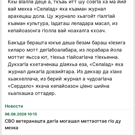
Кхы вӀалла деце а, ткъаь итт шу совгӀа ха ма йий
вай мехка «СелаӀад» яха къаман журнал
арахецаш дола. Цу журнало хьагойт гӀалгӀай
къаман культура, Ӏадаташ леладара масал, из
кепайоазонга гӀолла вай ноахалга кхоач.
Бакъда берашта юкъе деша безам бараш кӀезига
хиларо мотт дегӀабоалабара, из лорабара йола
моттиг яьсса ют, тӀехьа тӀайоагӀача тӀехьенна.
ДукхагӀа кхетаченаш дӀаяхьа еза, «СелаӀад» яха
журнал дикагӀа довзийтара. Из декхар да хӀанз
хьакхеллача, из берий журнал а чудоагӀача
«Сердало» яхача кепайоазон цӀено шийна
хьалхашка оттадер.
Новости
06.08.2026 10:15
СВО ветеранашта дегӏа могашал меттаоттае гӏо ду
мехка