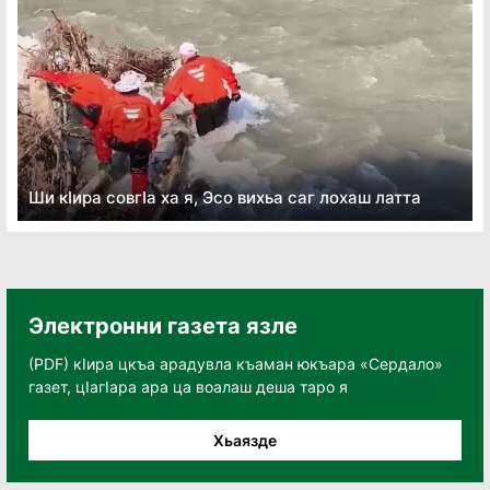
Ши кӏира совгӏа ха я, Эсо вихьа саг лохаш латта
Электронни газета язле
(PDF) кӀира цкъа арадувла къаман юкъара «Сердало»
газет, цӀагӀара ара ца воалаш деша таро я
Хьаязде