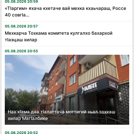
05.08.2026 20:59
«Тӏаргим» яхача кхетаче вай мехка кхаьчараш, Россе
40 совгӏа...
05.08.2026 20:57
Мехкарча Тохкама комитета кулгалхо бахархой
тӏаэцаш хилар
05.08.2026 20:55
Нах хӏама даа тӏалаттача моттигий хьал тохкаш
хилар Магӏалбике
05.08.2026 20:52