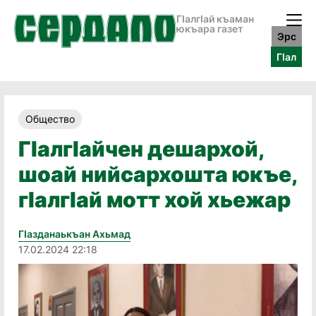
ГӀалгӀай къаман
юкъара газет
Эрс
ГӀал
Общество
ГӀалгӀайчен дешархой,
шоай нийсархошта юкъе,
гӀалгӀай мотт хой хьежар
Гӏазданаькъан Ахьмад
17.02.2024 22:18