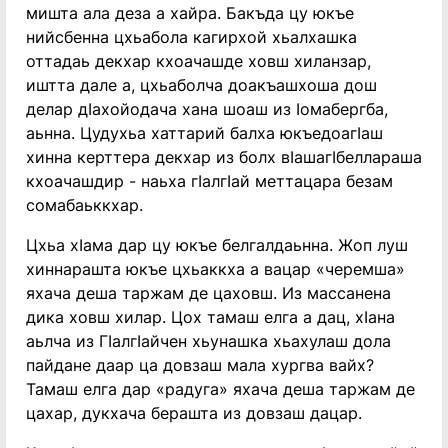
мишта ала деза а хайра. Бакъда цу юкъе
нийсбенна цхьабола кагирхой хьалхашка
оттадаь декхар кхоачашде ховш хиланзар,
иштта дале а, цхьаболча доакъашхоша дош
делар дӀахойодача хана шоаш из Ӏомабергба,
аьнна. Цудухьа хаттарий балха юкъедоагӀаш
хинна керттера декхар из болх вӀашагӀбеллараша
кхоачашдир - наьха гӀалгӀай меттацара безам
сомабаьккхар.
Цхьа хӀама дар цу юкъе белгалдаьнна. Жоп луш
хиннарашта юкъе цхьаккха а вацар «черемша»
яхача деша таржам де цаховш. Из массанена
дика ховш хилар. Цох тамаш елга а дац, хӀана
аьлча из ГӀалгӀайчен хьунашка хьахулаш дола
пайдане даар ца довзаш мала хургва вайх?
Тамаш елга дар «радуга» яхача деша таржам де
цахар, дукхача берашта из довзаш дацар.