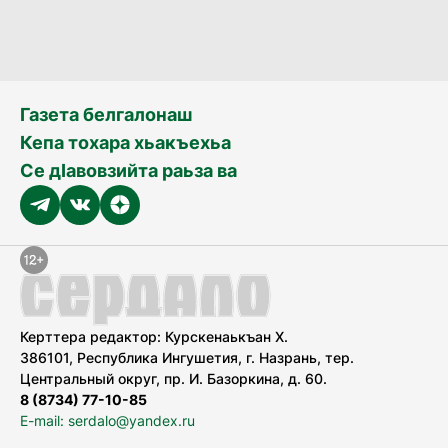
Газета белгалонаш
Кепа тохара хьакъехьа
Се дӀавовзийта раьза ва
Керттера редактор: Курскенаькъан Х.
386101, Республика Ингушетия, г. Назрань, тер.
Центральный округ, пр. И. Базоркина, д. 60.
8 (8734) 77-10-85
E-mail: serdalo@yandex.ru