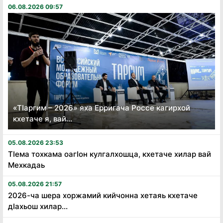
06.08.2026 09:57
«Тӏаргим – 2026» яха Ерригача Россе кагирхой
кхетаче я, вай...
05.08.2026 23:53
Тӏема тохкама оагӏон кулгалхошца, кхетаче хилар вай
Мехкадаь
05.08.2026 21:57
2026-ча шера хоржамий кийчонна хетаяь кхетаче
дӏахьош хилар...