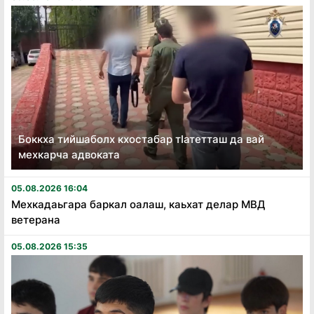
Боккха тийшаболх кхостабар тӏатетташ да вай
мехкарча адвоката
05.08.2026 16:04
Мехкадаьгара баркал оалаш, каьхат делар МВД
ветерана
05.08.2026 15:35