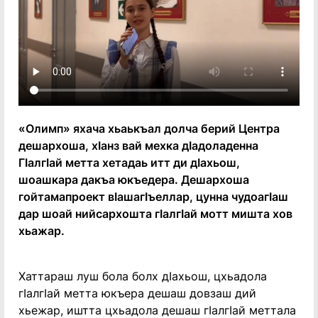
«Олимп» яхача хьаькъал долча берий Центра
дешархоша, хӀанз вай мехка дӀадоладенна
ГӀалгӀай метта хетадаь итт ди дӀахьош,
шоашкара дакъа юкъедера. Дешархоша
гойтамапроект вӀашагӀъеллар, цунна чудоагӀаш
дар шоай нийсархошта гӀалгӀай мотт мишта хов
хьажар.
Хаттараш луш бола болх дӀахьош, цхьадола
гӀалгӀай метта юкъера дешаш довзаш дий
хьежар, иштта цхьадола дешаш гӀалгӀай меттала