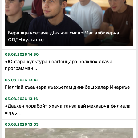
Берашца кхетаче дӏахьош хилар Магӏалбикерча
ОПДН кулгалхо
05.08.2026 14:50
«Юртара культуран оагӏонцара болхло» яхача
программан...
05.08.2026 13:42
Гӏалгӏай къаьнара къахьегам дийнбеш хилар Инаркъе
05.08.2026 13:16
«Даьхен лорабой» яхача ганза вай мехкарча филиала
керда...
05.08.2026 13:03