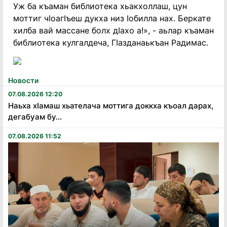
Уж ба къаман библиотека хьакхоллаш, цун
моттиг чIоагIъеш дукха низ Iобилла нах. Беркате
хилба вай массане болх дIахо а!», - аьлар къаман
библиотека кулгалдеча, ГIазданаькъан Радимас.
Новости
07.08.2026 12:20
Наьха хӏамаш хьателача моттига доккха къоал дарах,
дегабуам бу...
07.08.2026 11:52