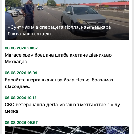
«Сунт» яхача операцега гӏолла, наькъашкара
бокъонаш телхаеш...
06.08.2026 20:37
Магасе хьем боацача штаба кхетаче дӏайихьар
Мехкадас
06.08.2026 16:09
Барайтта шерга кхачанза йола тӏехье, боахамах
дӏахоадае...
06.08.2026 10:15
СВО ветеранашта дегӏа могашал меттаоттае гӏо ду
мехка
06.08.2026 09:57