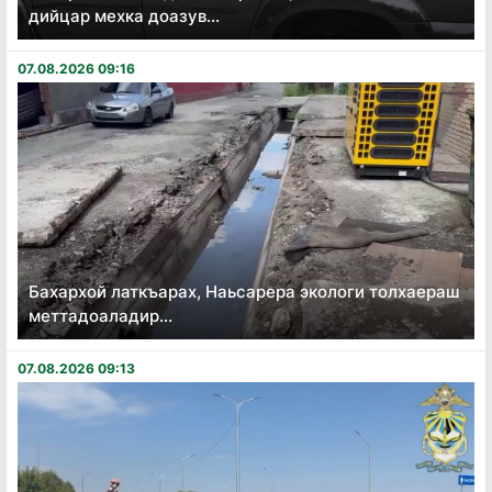
дийцар мехка доазув...
07.08.2026 09:16
Бахархой латкъарах, Наьсарера экологи толхаераш
меттадоаладир...
07.08.2026 09:13