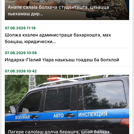
Анапе салаӏа болхача студенташта, цхьацца
хьехамаш дир...
07.08.2026 11:18
Шолжа кхален администраце бахархошта, мах
боацаш, юридически...
07.08.2026 10:56
Илдарха-Гӏалий тӏара наькъаш тоадеш ба болхлой
07.08.2026 10:42
Лагере салоӏаш долча берашта, шоай балхах