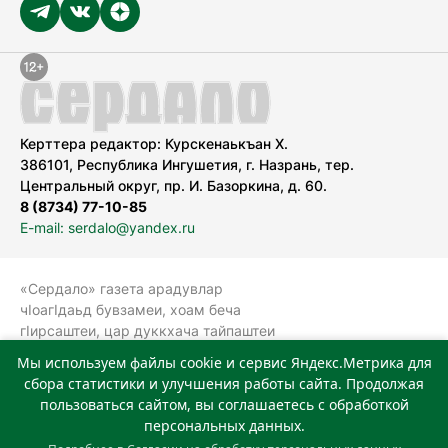
Керттера редактор: Курскенаькъан Х.
386101, Республика Ингушетия, г. Назрань, тер.
Центральный округ, пр. И. Базоркина, д. 60.
8 (8734) 77-10-85
E-mail: serdalo@yandex.ru
«Сердало» газета арадувлар
чIоагIдаьд бувзамеи, хоам беча
гIирсаштеи, цар дуккхача тайпаштеи
тIахьожам лоаттабеча Федеральни
Мы используем файлы cookie и сервис Яндекс.Метрика для
болхлоша (Роскомнадзор).
сбора статистики и улучшения работы сайта. Продолжая
Реестровая запись СМИ: ЭЛ № ФС 77-
пользоваться сайтом, вы соглашаетесь с обработкой
78323 от 15.05.2020 г. Учредитель:
персональных данных.
Государственное автономное