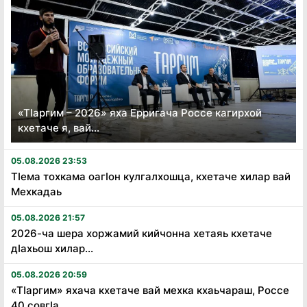
«Тӏаргим – 2026» яха Ерригача Россе кагирхой
кхетаче я, вай...
05.08.2026 23:53
Тӏема тохкама оагӏон кулгалхошца, кхетаче хилар вай
Мехкадаь
05.08.2026 21:57
2026-ча шера хоржамий кийчонна хетаяь кхетаче
дӏахьош хилар...
05.08.2026 20:59
«Тӏаргим» яхача кхетаче вай мехка кхаьчараш, Россе
40 совгӏа...