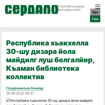
ГӀалгӀай къаман
юкъара газет
Эрс
ГӀал
Республика хьакхелла
30-шу дизара йола
майдилг луш белгалйир,
Къаман библиотека
коллектив
Гӏазданаькъан Ахьмад
29.06.2022 09:37