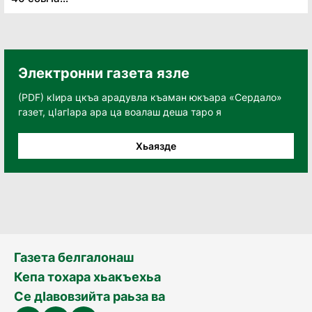
Электронни газета язле
(PDF) кӀира цкъа арадувла къаман юкъара «Сердало»
газет, цӀагӀара ара ца воалаш деша таро я
Хьаязде
Газета белгалонаш
Кепа тохара хьакъехьа
Се дӀавовзийта раьза ва