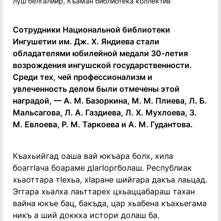
Сотрудники Национальной библиотеки
Ингушетии им. Дж. Х. Яндиева стали
обладателями юбилейной медали 30-летия
возрождения ингушской государственности.
Среди тех, чей профессионализм и
увлеченность делом были отмечены этой
наградой, — А. М. Базоркина, М. М. Плиева, Л. Б.
Мальсагова, Л. А. Газдиева, Л. Х. Мухлоева, З.
М. Евлоева, Р. М. Таркоева и А. М. Гудантова.
Къахьийгад оаша вай юкъара болх, хила
боаггIача боараме дIагIоргболаш. Республиак
хьаоттара тIехьа, хIаране шийгара дакъа лаьцад.
Эггара хьалха лаьттарех цхьаццабараш тахан
вайна юкъе бац, бакъда, цар хьабена къахьегама
никъ а ший доккха истори долаш ба.