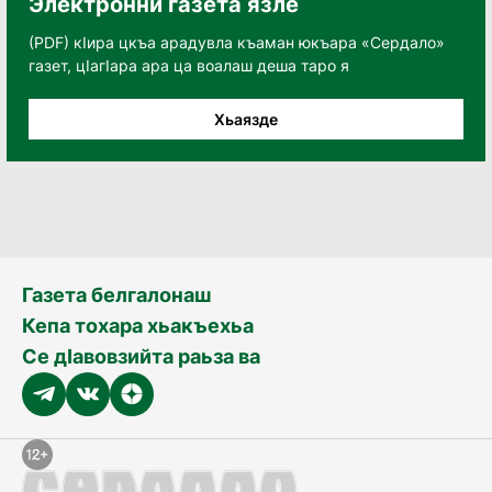
Электронни газета язле
(PDF) кӀира цкъа арадувла къаман юкъара «Сердало»
газет, цӀагӀара ара ца воалаш деша таро я
Хьаязде
Газета белгалонаш
Кепа тохара хьакъехьа
Се дӀавовзийта раьза ва