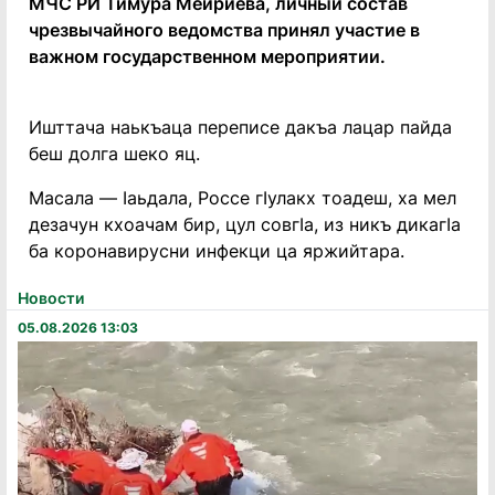
МЧС РИ Тимура Мейриева, личный состав
чрезвычайного ведомства принял участие в
важном государственном мероприятии.
Ишттача наькъаца переписе дакъа лацар пайда
беш долга шеко яц.
Масала — Iаьдала, Россе гIулакх тоадеш, ха мел
дезачун кхоачам бир, цул совгIа, из никъ дикагIа
ба коронавирусни инфекци ца яржийтара.
Новости
05.08.2026 13:03