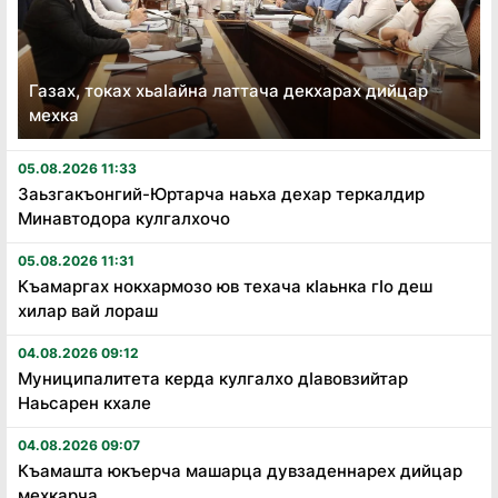
Газах, токах хьаӏайна латтача декхарах дийцар
мехка
05.08.2026 11:33
Заьзгакъонгий-Юртарча наьха дехар теркалдир
Минавтодора кулгалхочо
05.08.2026 11:31
Къамаргах нокхармозо юв техача кӏаьнка гӏо деш
хилар вай лораш
04.08.2026 09:12
Муниципалитета керда кулгалхо дӏавовзийтар
Наьсарен кхале
04.08.2026 09:07
Къамашта юкъерча машарца дувзаденнарех дийцар
мехкарча...