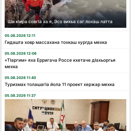
Ши кӏира совгӏа ха я, Эсо вихьа саг лохаш латта
05.08.2026 12:11
Гидашта ховр массахана тохкаш хургда мехка
05.08.2026 12:06
«Тӏаргим» яха Ерригача Россе кхетаче дӏахьоргья
мехка
05.08.2026 11:40
Туризмах толашагӏа йола 11 проект хержар мехка
05.08.2026 11:37