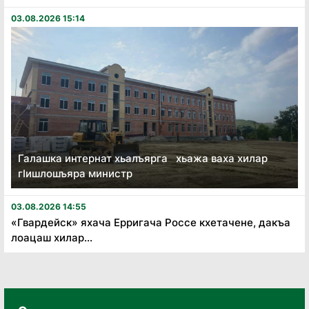
03.08.2026 15:14
Галашка интернат хьалъярга хьажа ваха хилар
гӏишлошъяра министр
03.08.2026 14:55
«Гвардейск» яхача Ерригача Россе кхетачене, дакъа
лоацаш хилар...