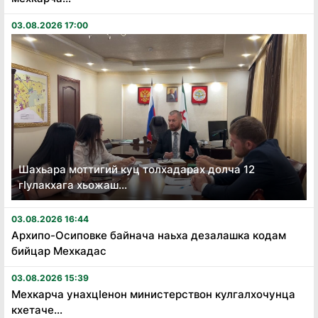
03.08.2026 17:00
Шахьара моттигий куц толхадарах долча 12
гӏулакхага хьожаш...
03.08.2026 16:44
Архипо-Осиповке байнача наьха дезалашка кодам
бийцар Мехкадас
03.08.2026 15:39
Мехкарча унахцӏенон министерствон кулгалхочунца
кхетаче...