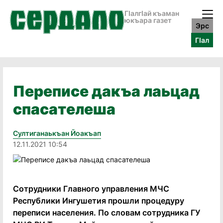
ГӀалгӀай къаман
юкъара газет
Эрс
ГӀал
Переписе дакъа лаьцад
спасателеша
Султиганаькъан Йоакъап
12.11.2021 10:54
Сотрудники Главного управления МЧС
Республики Ингушетия прошли процедуру
переписи населения. По словам сотрудника ГУ