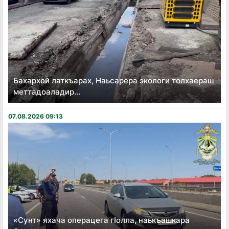
Бахархой латкъарах, Наьсарера экологи толхаераш
меттадоаладир...
07.08.2026 09:13
«Сунт» яхача операцега гӏолла, наькъашкара