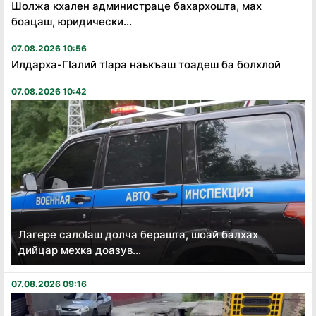
Шолжа кхален администраце бахархошта, мах
боацаш, юридически...
07.08.2026 10:56
Илдарха-Гӏалий тӏара наькъаш тоадеш ба болхлой
07.08.2026 10:42
Лагере салоӏаш долча берашта, шоай балхах
дийцар мехка доазув...
07.08.2026 09:16