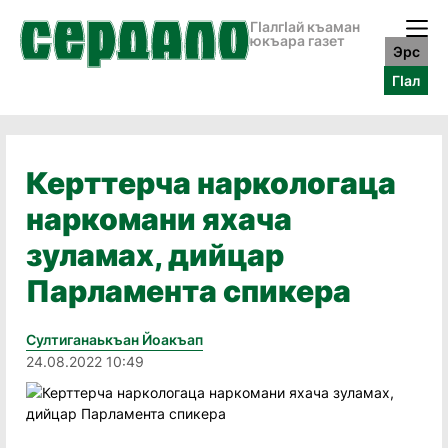
ГӀалгӀай къаман
юкъара газет
Эрс
ГӀал
Керттерча наркологаца
наркомани яхача
зуламах, дийцар
Парламента спикера
Султиганаькъан Йоакъап
24.08.2022 10:49