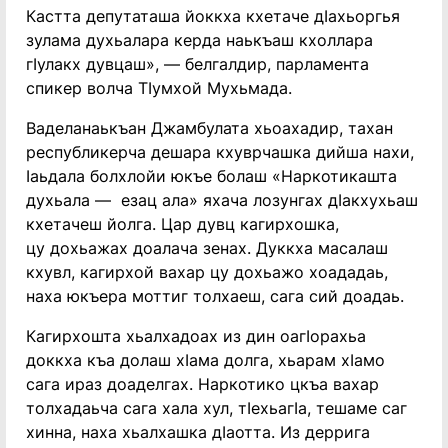
Кастта депутаташа йоккха кхетаче дIахьоргья
зулама духьалара керда наькъаш кхоллара
гIулакх дувцаш», — белгалдир, парламента
спикер волча ТIумхой Мухьмада.
Ваделанаькъан Джамбулата хьоахадир, тахан
республикерча дешара кхуврчашка дийша нахи,
Iаьдала болхлойи юкъе болаш «Наркотикашта
духьала — езац ала» яхача лозунгах дIакхухьаш
кхетачеш йолга. Цар дувц кагирхошка,
цу дохьажах доалача зенах. Дуккха масалаш
кхувл, кагирхой вахар цу дохьажо хоададаь,
наха юкъера моттиг толхаеш, сага сий доадаь.
Кагирхошта хьалхадоах из дин оагIорахьа
доккха къа долаш хIама долга, хьарам хIамо
сага ираз доаделгах. Наркотико цкъа вахар
толхадаьча сага хала хул, тIехьагIа, тешаме саг
хинна, наха хьалхашка дIаотта. Из деррига