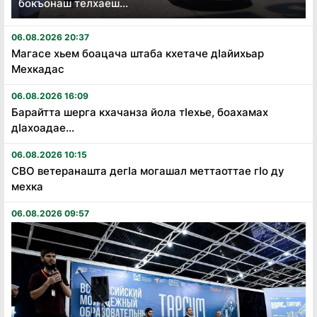
бокъонаш телхаеш...
06.08.2026 20:37
Магасе хьем боацача штаба кхетаче дӏайихьар
Мехкадас
06.08.2026 16:09
Барайтта шерга кхачанза йола тӏехье, боахамах
дӏахоадае...
06.08.2026 10:15
СВО ветеранашта дегӏа могашал меттаоттае гӏо ду
мехка
06.08.2026 09:57