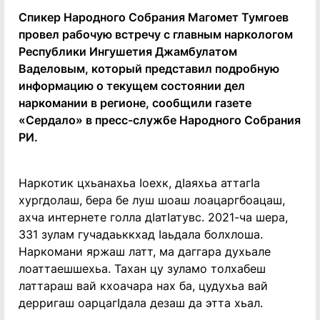
Спикер Народного Собрания Магомет Тумгоев
провел рабочую встречу с главным наркологом
Республики Ингушетия Джамбулатом
Ваделовым, который представил подробную
информацию о текущем состоянии дел
наркомании в регионе, сообщили газете
«Сердало» в пресс-службе Народного Собрания
РИ.
Наркотик цхьанахьа Iоехк, дIаяхьа аттагIа
хургдолаш, бера бе луш шоаш лоацаргбоацаш,
ахча интернете голла дIатIатувс. 2021-ча шера,
331 зулам гучадаьккхад Iаьдала болхлоша.
Наркомани яржаш латт, ма даггара духьале
лоаттаешшехьа. Тахан цу зуламо толхабеш
латтараш вай кхоачара нах ба, цудухьа вай
дерригаш оарцагIдала дезаш да этта хьал.