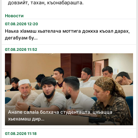
довзийт, тахан, къонабарашта.
Новости
07.08.2026 12:20
Наьха хӏамаш хьателача моттига доккха къоал дарах,
дегабуам бу...
07.08.2026 11:52
Анапе салаӏа болхача студенташта, цхьацца
хьехамаш дир...
07.08.2026 11:18