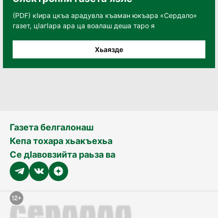
(PDF) кӀира цкъа арадувла къаман юкъара «Сердало»
газет, цӀагӀара ара ца воалаш деша таро я
Хьаязде
Газета белгалонаш
Кепа тохара хьакъехьа
Се дӀавовзийта раьза ва