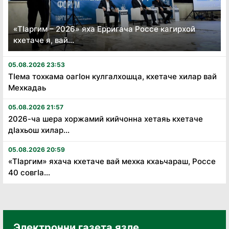
«Тӏаргим – 2026» яха Ерригача Россе кагирхой
кхетаче я, вай...
05.08.2026 23:53
Тӏема тохкама оагӏон кулгалхошца, кхетаче хилар вай
Мехкадаь
05.08.2026 21:57
2026-ча шера хоржамий кийчонна хетаяь кхетаче
дӏахьош хилар...
05.08.2026 20:59
«Тӏаргим» яхача кхетаче вай мехка кхаьчараш, Россе
40 совгӏа...
Электронни газета язле