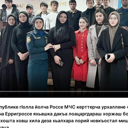
спублике гӀолла йолча Россе МЧС керттерча урхаллене 
ча Ерригроссе яхьашка дакъа лоацаргдараш хоржаш бо
рхошта ховш хила деза хьалхара лорий новкъостал миш
лаца.