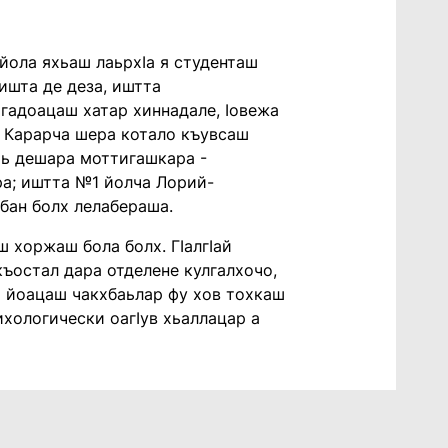
 йола яхьаш лаьрхӀа я студенташ
ишта де деза, иштта
агадоацаш хатар хиннадале, Ӏовежа
. Карарча шера котало къувсаш
аь дешара моттигашкара -
а; иштта №1 йолча Лорий-
бан болх лелабераша.
 хоржаш бола болх. ГӀалгӀай
ъостал дара отделене кулгалхочо,
ло йоацаш чакхбаьлар фу хов тохкаш
ихологически оагӀув хьаллацар а