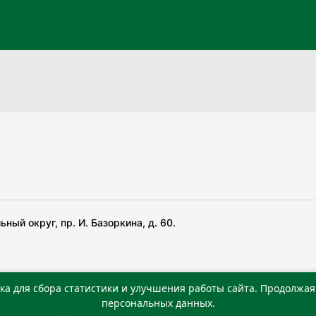
ный округ, пр. И. Базоркина, д. 60.
ка для сбора статистики и улучшения работы сайта. Продолжая 
 беча гIирсаштеи, цар дуккхача тайпаштеи тIахьожам
персональных данных.