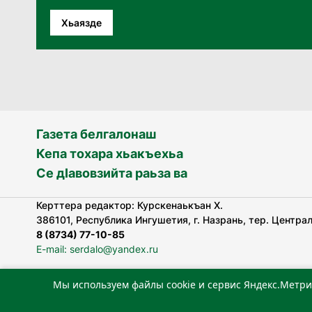
Хьаязде
Газета белгалонаш
Кепа тохара хьакъехьа
Се дӀавовзийта раьза ва
Керттера редактор: Курскенаькъан Х.
386101, Республика Ингушетия, г. Назрань, тер. Централь
8 (8734) 77-10-85
E-mail: serdalo@yandex.ru
Мы используем файлы cookie и сервис Яндекс.Метри
«Сердало» газета арадувлар чIоагIдаьд бувзамеи, хоам
лоаттабеча Федеральни болхлоша (Роскомнадзор).