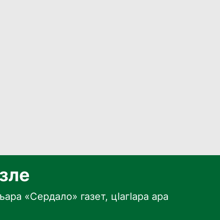
язле
ара «Сердало» газет, цӀагӀара ара