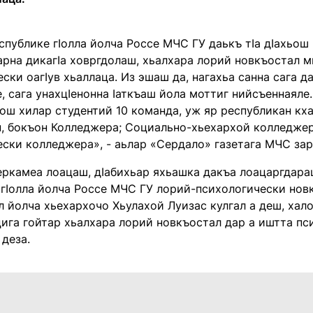
еспублике гӀолла йолча Россе МЧС ГУ даькъ тӀа дӀахьош
арна дикагӀа ховргдолаш, хьалхара лорий новкъостал м
ски оагӀув хьаллаца. Из эшаш да, нагахьа санна сага д
, сага унахцӀенонна Ӏаткъаш йола моттиг нийсъеннаяле
ьош хилар студентий 10 команда, уж яр республикан кх
, бокъон Колледжера; Социально-хьехархой колледжер
ески колледжера», - аьлар «Сердало» газетага МЧС зар
ркамеа лоацаш, дӀабихьар яхьашка дакъа лоацаргдараш
 гӀолла йолча Россе МЧС ГУ лорий-психологически новк
л йолча хьехархочо Хьулахой Луизас кулгал а деш, ха
цига гойтар хьалхара лорий новкъостал дар а иштта пс
деза.