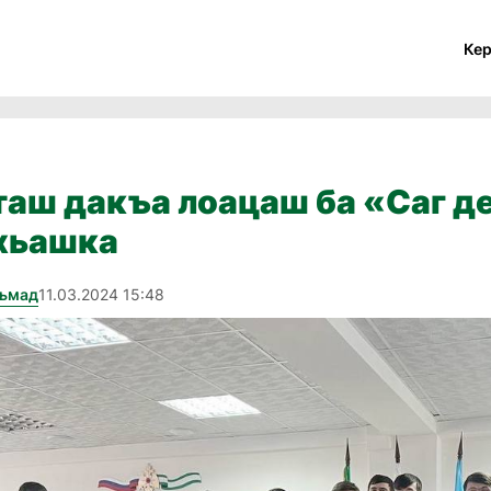
Ке
аш дакъа лоацаш ба «Саг д
яхьашка
хьмад
11.03.2024 15:48