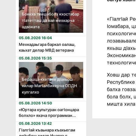
Боккха тийшаболх кхостабар
«ГӀалгӀай Р
тӏатетташ да вай мехкарча
Ӏомабара, ц
адвоката
психологиче
05.08.2026 16:04
лозаваьвале
Мехкадаьгара баркал оалаш,
яхьаш дӀах
каьхат делар МВД ветерана
Экономикан
05.08.2026 15:35
технологич
Ховш дар те
Берашца кхетаче дӏахьош
Республике
хилар Магӏалбикерча ОПДН
балха говза
кулгалхо
бола болх, 
мишта хила 
05.08.2026 14:50
«Юртара культуран оагӏонцара
болхло» яхача программан...
05.08.2026 13:42
Гӏалгӏай къаьнара къахьегам
дийнбеш хилар Инаркъе