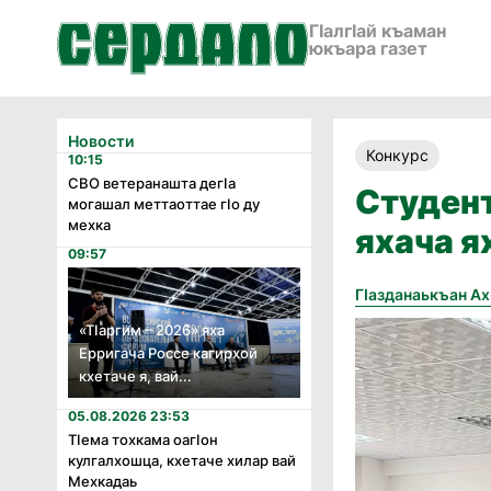
ГӀалгӀай къаман
юкъара газет
Новости
Конкурс
10:15
СВО ветеранашта дегӏа
Студент
могашал меттаоттае гӏо ду
мехка
яхача 
09:57
Гӏазданаькъан А
«Тӏаргим – 2026» яха
Ерригача Россе кагирхой
кхетаче я, вай...
05.08.2026 23:53
Тӏема тохкама оагӏон
кулгалхошца, кхетаче хилар вай
Мехкадаь