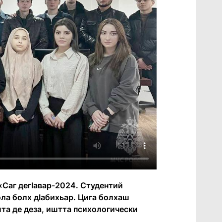
«Саг дегӀавар-2024. Студентий
ла болх дӀабихьар. Цига болхаш
та де деза, иштта психологически