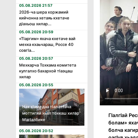
05.08.2026 21:57
2026-ча шера хоржамий
кийчонна хетаяь кхетаче
дӏахьош хилар...
05.08.2026 20:59
«Тӏаргим» яхача кхетаче вай
мехка кхаьчараш, Россе 40
совгӏа...
05.08.2026 20:57
Мехкарча Тохкама комитета
кулгалхо бахархой тӏаэцаш
хилар
05.08.2026 20:55
Нах хӏама даа тӏалаттача
моттигий хьал тохкаш хилар
ГӀалгӀай Ре
Магӏалбике
болам» яха
болча каги
05.08.2026 20:52
оагӀув хьал