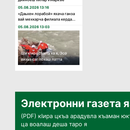
05.08.2026 13:16
«Даьхен лорабой» яхача ганза
вай мехкарча филиала керда...
05.08.2026 13:03
Ши кӏира совгӏа ха я, Эсо
вихьа саг лохаш латта
Электронни газета 
(PDF) кӀира цкъа арадувла къаман юкъ
ца воалаш деша таро я