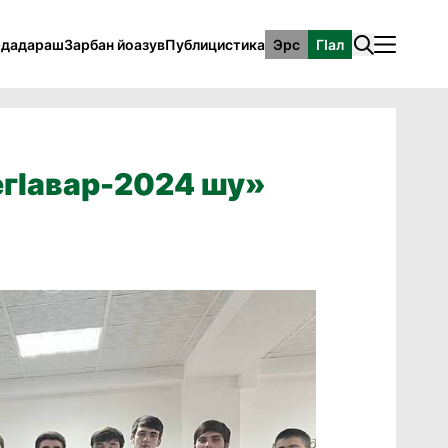
рдадараш
Зарбан йоазув
Публицистика
Эрс
ГӀал
егӀавар-2024 шу»