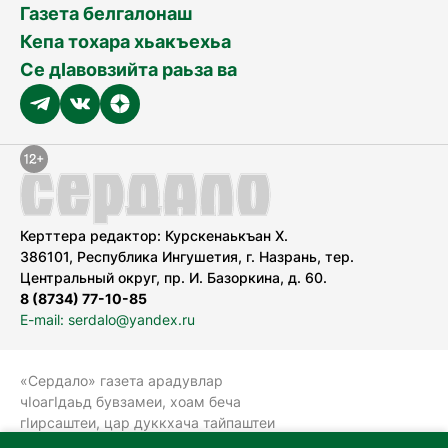
Газета белгалонаш
Кепа тохара хьакъехьа
Се дӀавовзийта раьза ва
Керттера редактор: Курскенаькъан Х.
386101, Республика Ингушетия, г. Назрань, тер.
Центральный округ, пр. И. Базоркина, д. 60.
8 (8734) 77-10-85
E-mail: serdalo@yandex.ru
«Сердало» газета арадувлар
чIоагIдаьд бувзамеи, хоам беча
гIирсаштеи, цар дуккхача тайпаштеи
тIахьожам лоаттабеча Федеральни