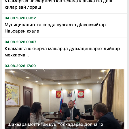
Къамаргах нокхармозо юв техача кӏаьнка гӏо деш
хилар вай лораш
04.08.2026 09:12
Муниципалитета керда кулгалхо дӏавовзийтар
Наьсарен кхале
04.08.2026 09:07
Къамашта юкъерча машарца дувзаденнарех дийцар
мехкарча...
03.08.2026 17:00
Шахьара моттигий куц толхадарах долча 12