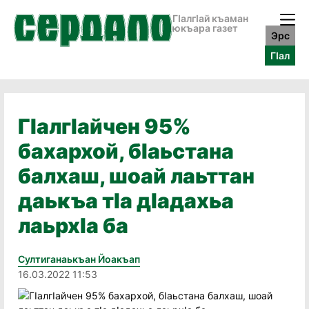
ГӀалгӀай къаман
юкъара газет
Эрс
ГӀал
ГIалгIайчен 95%
бахархой, бIаьстана
балхаш, шоай лаьттан
даькъа тIа дIадахьа
лаьрхIа ба
Султиганаькъан Йоакъап
16.03.2022 11:53