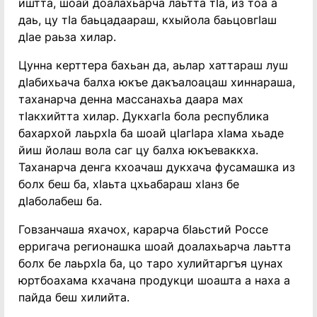
иштта, шоай доалахьарча лаьтта тIа, из тоа а
даь, цу тIа баьцадаараш, кхыйола баьцовгIаш
дIае раьза хилар.
Цунна керттера бахьан да, аьлар хаттараш луш
дIабихьача балха юкъе дакъалоацаш хиннараша,
таханарча денна массанахьа даара мах
тIакхийтта хилар.
ДукхагIа бола республика
бахархой лаьрхIа ба шоай цIагIара хIама хьаде
йиш йолаш вола саг цу балха юкъеваккха.
Таханарча денга кхоачаш дукхача фусамашка из
болх беш ба, хIаьта цхьабараш хIанз бе
дIаболабеш ба.
Говзанчаша яхачох, карарча бIаьстий Россе
ерригача регионашка шоай доалахьарча лаьтта
болх бе лаьрхIа ба, цо таро хулийтаргъя цунах
юртбоахама кхачана продукци шоашта а наха а
пайда беш хилийта.