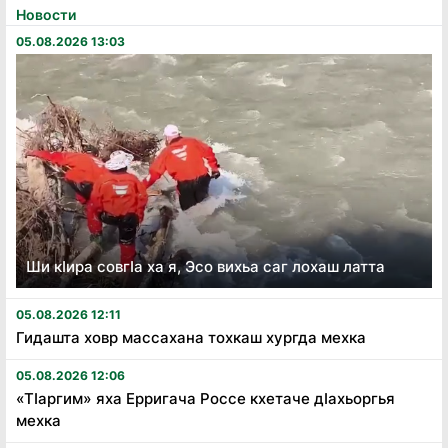
Новости
05.08.2026 13:03
Ши кӏира совгӏа ха я, Эсо вихьа саг лохаш латта
05.08.2026 12:11
Гидашта ховр массахана тохкаш хургда мехка
05.08.2026 12:06
«Тӏаргим» яха Ерригача Россе кхетаче дӏахьоргья
мехка