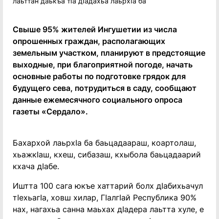
Свыше 95% жителей Ингушетии из числа
опрошенных граждан, располагающих
земельным участком, планируют в предстоящие
выходные, при благоприятной погоде, начать
основные работы по подготовке грядок для
будущего сева, потрудиться в саду, сообщают
данные ежемесячного социального опроса
газеты «Сердало».
Бахархой лаьрхIа ба баьцадаараш, коартолаш,
хьажкIаш, кхеш, сибазаш, кхыбола баьцадаарий
кхача дIабе.
Иштта 100 сага юкъе хаттарий болх дIабихьачул
тIехьагIа, ховш хилар, ГIалгIай Республика 90%
нах, нагахьа санна маьхах дIадера лаьтта хуле, е