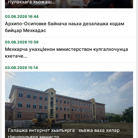
гӏулакхага хьожаш...
03.08.2026 16:44
Архипо-Осиповке байнача наьха дезалашка кодам
бийцар Мехкадас
03.08.2026 15:39
Мехкарча унахцӏенон министерствон кулгалхочунца
кхетаче...
03.08.2026 15:14
Галашка интернат хьалъярга хьажа ваха хилар
гӏишлошъяра министр