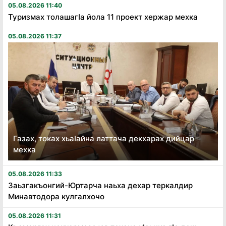
05.08.2026 11:40
Туризмах толашагӏа йола 11 проект хержар мехка
05.08.2026 11:37
Газах, токах хьаӏайна латтача декхарах дийцар
мехка
05.08.2026 11:33
Заьзгакъонгий-Юртарча наьха дехар теркалдир
Минавтодора кулгалхочо
05.08.2026 11:31