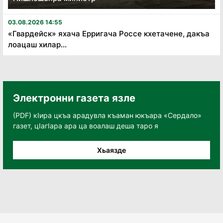
03.08.2026 14:55
«Гвардейск» яхача Ерригача Россе кхетачене, дакъа
лоацаш хилар...
Электронни газета язле
(PDF) кӀира цкъа арадувла къаман юкъара «Сердало»
газет, цӀагӀара ара ца воалаш деша таро я
Хьаязде