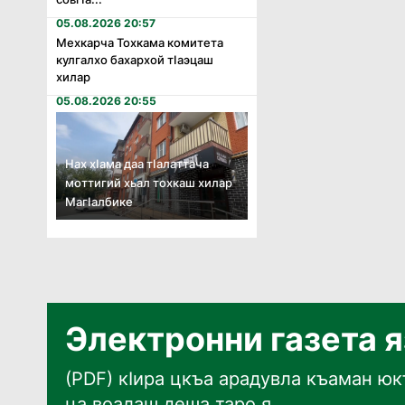
05.08.2026 20:57
Мехкарча Тохкама комитета
кулгалхо бахархой тӏаэцаш
хилар
05.08.2026 20:55
Нах хӏама даа тӏалаттача
моттигий хьал тохкаш хилар
Магӏалбике
Электронни газета 
(PDF) кӀира цкъа арадувла къаман юкъ
ца воалаш деша таро я