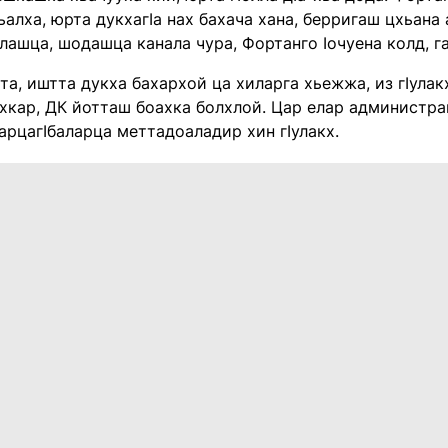
ьалха, юрта дукхагIа нах бахача хана, берригаш цхьан
елашца, шодашца канала чура, Фортанго Iочуена колд, г
та, иштта дукха бахархой ца хиларга хьежжа, из гIулакх
хкар, ДК йотташ боахка болхлой. Цар елар администрац
рцагIбаларца меттадоаладир хин гIулакх.