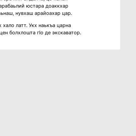
а арабаьлий юстара доаккхар
аьнаш, нувхаш арайоахар цар.
 хало латт. Укх наькъа царна
ен болхлошта гIо де экскаватор.