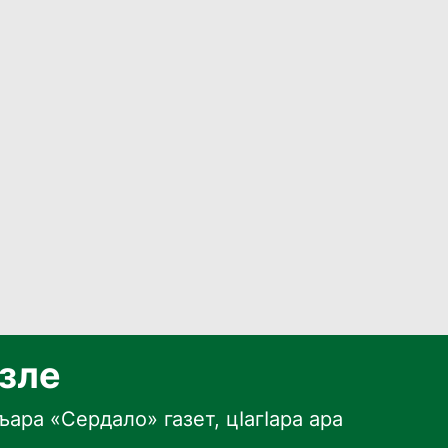
язле
ара «Сердало» газет, цӀагӀара ара