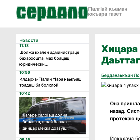
ГӀалгӀай къаман
юкъара газет
Новости
11:18
Хицара 
Шолжа кхален администраце
Даьттаг
бахархошта, мах боацаш,
юридически...
10:56
Берданаькъан Ло
Илдарха-Гӏалий тӏара наькъаш
тоадеш ба болхлой
10:42
Она пришла
назад. Сис
Лагере салоӏаш долча
протекающе
берашта, шоай балхах
дийцар мехка доазув...
Йоккхача бе
09:16