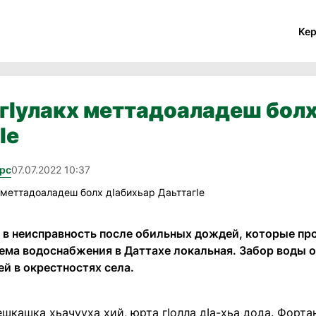
Ке
гIулакх меттадоаладеш болх
Iе
рс
07.07.2022 10:37
 в неисправность после обильных дождей, которые пр
тема водоснабжения в Даттахе локальная. Забор воды 
й в окрестностях села.
шкашка хьачууха хий, юрта гIолла дIа-хьа дода. Форта