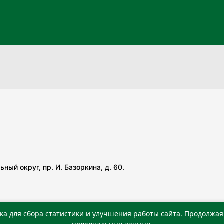
ный округ, пр. И. Базоркина, д. 60.
ка для сбора статистики и улучшения работы сайта. Продолжая 
 беча гIирсаштеи, цар дуккхача тайпаштеи тIахьожам