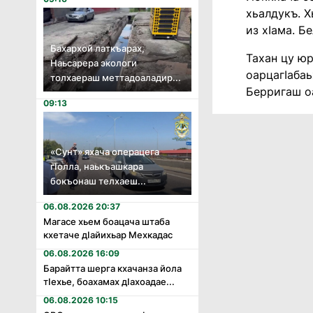
хьалдукъ. Х
из хIама. Б
Бахархой латкъарах,
Тахан цу юр
Наьсарера экологи
оарцагIабаь
толхаераш меттадоаладир...
Берригаш оа
09:13
«Сунт» яхача операцега
гӏолла, наькъашкара
бокъонаш телхаеш...
06.08.2026 20:37
Магасе хьем боацача штаба
кхетаче дӏайихьар Мехкадас
06.08.2026 16:09
Барайтта шерга кхачанза йола
тӏехье, боахамах дӏахоадае...
06.08.2026 10:15