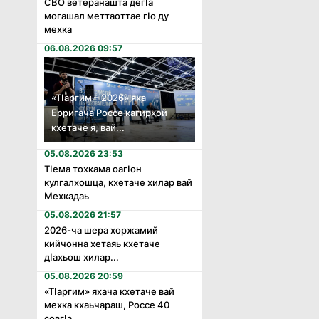
СВО ветеранашта дегӏа
могашал меттаоттае гӏо ду
мехка
06.08.2026 09:57
«Тӏаргим – 2026» яха
Ерригача Россе кагирхой
кхетаче я, вай...
05.08.2026 23:53
Тӏема тохкама оагӏон
кулгалхошца, кхетаче хилар вай
Мехкадаь
05.08.2026 21:57
2026-ча шера хоржамий
кийчонна хетаяь кхетаче
дӏахьош хилар...
05.08.2026 20:59
«Тӏаргим» яхача кхетаче вай
мехка кхаьчараш, Россе 40
совгӏа...