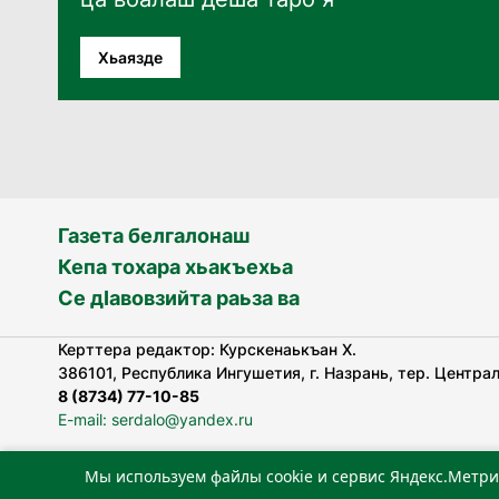
Хьаязде
Газета белгалонаш
Кепа тохара хьакъехьа
Се дӀавовзийта раьза ва
Керттера редактор: Курскенаькъан Х.
386101, Республика Ингушетия, г. Назрань, тер. Централь
8 (8734) 77-10-85
E-mail: serdalo@yandex.ru
Мы используем файлы cookie и сервис Яндекс.Метри
«Сердало» газета арадувлар чIоагIдаьд бувзамеи, хоам