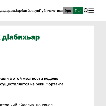
рдадараш
Зарбан йоазув
Публицистика
Эрс
ГӀал
 дIабихьар
ошли в этой местности неделю
осуществляется из реки Фортанга,
нгера хий айделча, цо канал