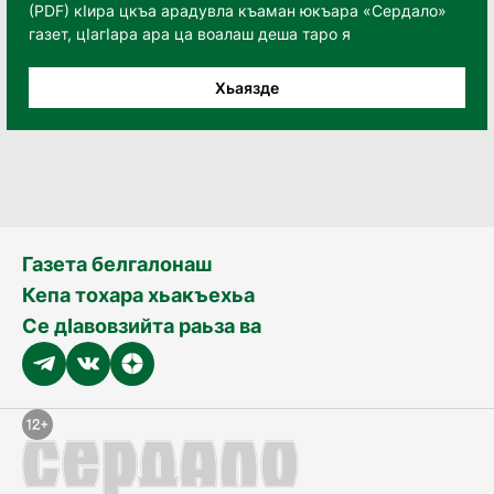
(PDF) кӀира цкъа арадувла къаман юкъара «Сердало»
газет, цӀагӀара ара ца воалаш деша таро я
Хьаязде
Газета белгалонаш
Кепа тохара хьакъехьа
Се дӀавовзийта раьза ва