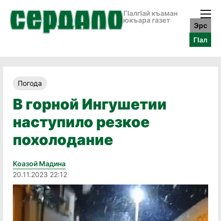
ГӀалгӀай къаман
юкъара газет
Эрс
ГӀал
Погода
В горной Ингушетии
наступило резкое
похолодание
Коазой Мадина
20.11.2023 22:12