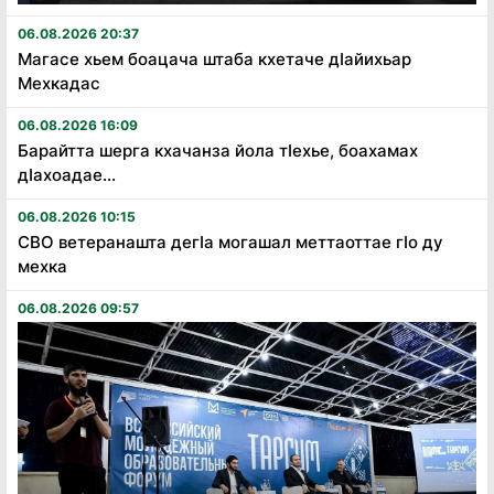
06.08.2026 20:37
Магасе хьем боацача штаба кхетаче дӏайихьар
Мехкадас
06.08.2026 16:09
Барайтта шерга кхачанза йола тӏехье, боахамах
дӏахоадае...
06.08.2026 10:15
СВО ветеранашта дегӏа могашал меттаоттае гӏо ду
мехка
06.08.2026 09:57