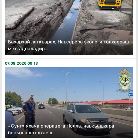
Бахархой латкъарах, Наьсарера экологи толхаераш
меттадоаладир...
07.08.2026 09:13
«Сунт» яхача операцега гӏолла, наькъашкара
бокъонаш телхаеш...