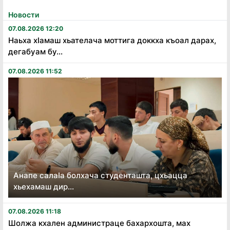
Новости
07.08.2026 12:20
Наьха хӏамаш хьателача моттига доккха къоал дарах,
дегабуам бу...
07.08.2026 11:52
Анапе салаӏа болхача студенташта, цхьацца
хьехамаш дир...
07.08.2026 11:18
Шолжа кхален администраце бахархошта, мах