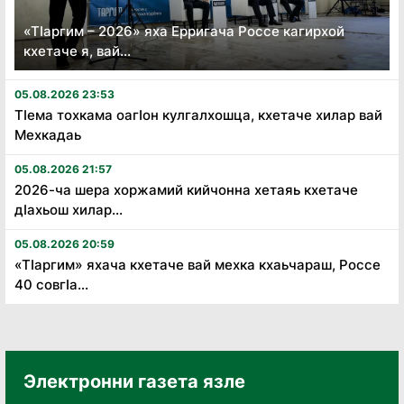
«Тӏаргим – 2026» яха Ерригача Россе кагирхой
кхетаче я, вай...
05.08.2026 23:53
Тӏема тохкама оагӏон кулгалхошца, кхетаче хилар вай
Мехкадаь
05.08.2026 21:57
2026-ча шера хоржамий кийчонна хетаяь кхетаче
дӏахьош хилар...
05.08.2026 20:59
«Тӏаргим» яхача кхетаче вай мехка кхаьчараш, Россе
40 совгӏа...
Электронни газета язле