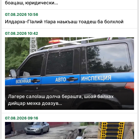
боацаш, юридически...
07.08.2026 10:56
Илдарха-Гӏалий тӏара наькъаш тоадеш ба болхлой
07.08.2026 10:42
Лагере салоӏаш долча берашта, шоай балхах
дийцар мехка доазув...
07.08.2026 09:16