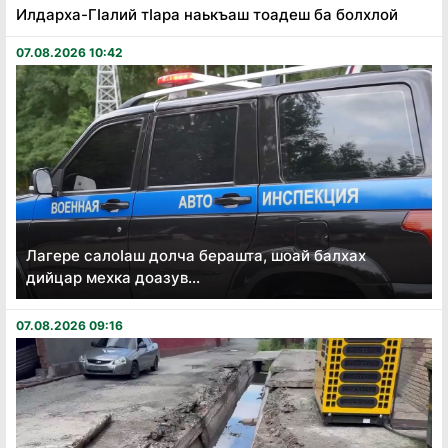
Илдарха-Гӏалий тӏара наькъаш тоадеш ба болхлой
07.08.2026 10:42
Лагере салоӏаш долча берашта, шоай балхах
дийцар мехка доазув...
07.08.2026 09:16