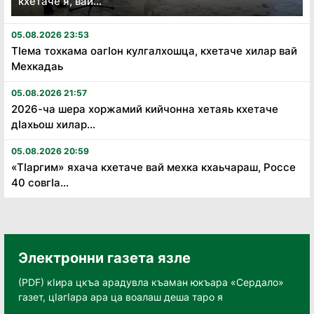
кхетаче я, вай...
05.08.2026 23:53
Тӏема тохкама оагӏон кулгалхошца, кхетаче хилар вай
Мехкадаь
05.08.2026 21:57
2026-ча шера хоржамий кийчонна хетаяь кхетаче
дӏахьош хилар...
05.08.2026 20:59
«Тӏаргим» яхача кхетаче вай мехка кхаьчараш, Россе
40 совгӏа...
Электронни газета язле
(PDF) кӀира цкъа арадувла къаман юкъара «Сердало»
газет, цӀагӀара ара ца воалаш деша таро я