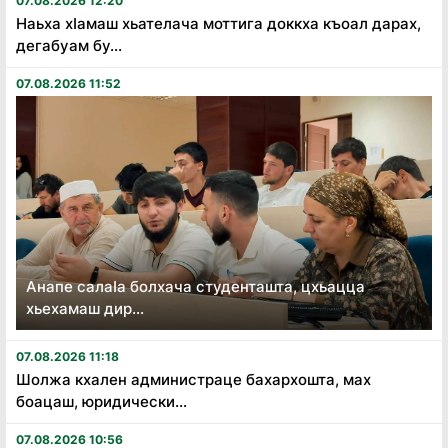
07.08.2026 12:20
Наьха хӏамаш хьателача моттига доккха къоал дарах,
дегабуам бу...
07.08.2026 11:52
Анапе салаӏа болхача студенташта, цхьацца
хьехамаш дир...
07.08.2026 11:18
Шолжа кхален администраце бахархошта, мах
боацаш, юридически...
07.08.2026 10:56