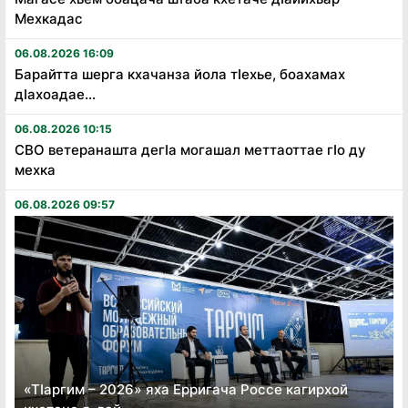
Мехкадас
06.08.2026 16:09
Барайтта шерга кхачанза йола тӏехье, боахамах
дӏахоадае...
06.08.2026 10:15
СВО ветеранашта дегӏа могашал меттаоттае гӏо ду
мехка
06.08.2026 09:57
«Тӏаргим – 2026» яха Ерригача Россе кагирхой