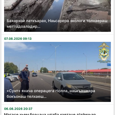
Бахархой латкъарах, Наьсарера экологи толхаераш
меттадоаладир...
07.08.2026 09:13
«Сунт» яхача операцега гӏолла, наькъашкара
бокъонаш телхаеш...
06.08.2026 20:37
Магасе хьем боацача штаба кхетаче дӏайихьар