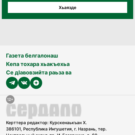
Хьаязде
Газета белгалонаш
Кепа тохара хьакъехьа
Се дӀавовзийта раьза ва
Керттера редактор: Курскенаькъан Х.
386101, Республика Ингушетия, г. Назрань, тер.