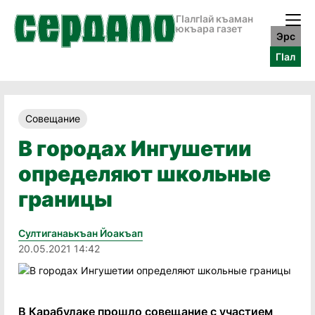
ГӀалгӀай къаман
юкъара газет
Эрс
ГӀал
Совещание
В городах Ингушетии
определяют школьные
границы
Султиганаькъан Йоакъап
20.05.2021 14:42
В Карабулаке прошло совещание с участием