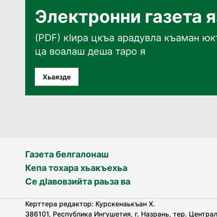
Электронни газета 
(PDF) кӀира цкъа арадувла къаман юкъ
ца воалаш деша таро я
Хьаязде
Газета белгалонаш
Кепа тохара хьакъехьа
Се дӀавовзийта раьза ва
Керттера редактор: Курскенаькъан Х.
386101, Республика Ингушетия, г. Назрань, тер. Централь