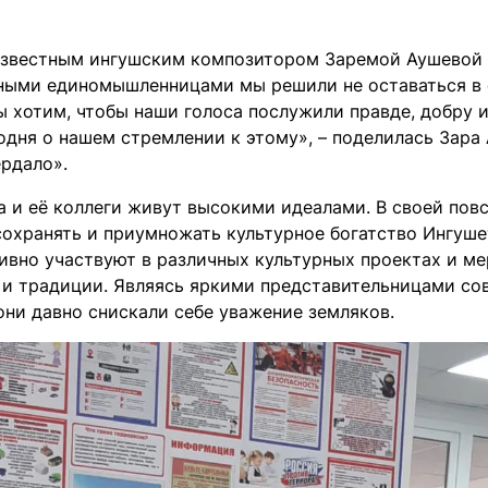
известным ингушским композитором Заремой Аушевой
ными единомышленницами мы решили не оставаться в 
ы хотим, чтобы наши голоса послужили правде, добру и
годня о нашем стремлении к этому», – поделилась Зар
ердало».
а и её коллеги живут высокими идеалами. В своей пов
сохранять и приумножать культурное богатство Ингуш
тивно участвуют в различных культурных проектах и м
 и традиции. Являясь яркими представительницами со
они давно снискали себе уважение земляков.