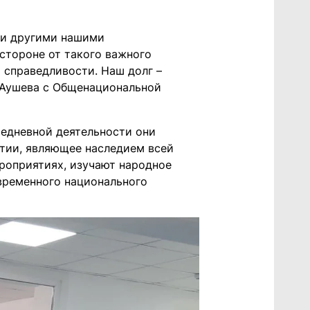
 и другими нашими
стороне от такого важного
 справедливости. Наш долг –
а Аушева с Общенациональной
седневной деятельности они
етии, являющее наследием всей
ероприятиях, изучают народное
временного национального