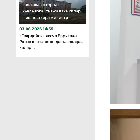
Галашка интернат
хьалъярга хьажа ваха хилар
гӏишлошъяра министр
03.08.2026 14:55
«Гвардейск» яхача Ерригача
Россе кхетачене, дакъа лоацаш
хилар...