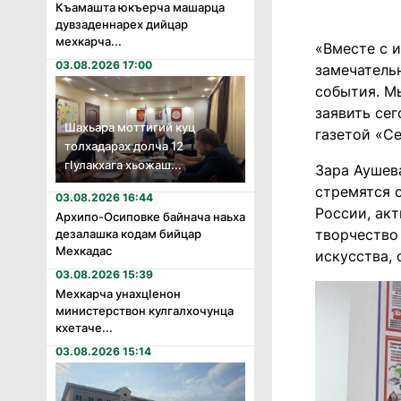
Къамашта юкъерча машарца
дувзаденнарех дийцар
мехкарча...
«Вместе с 
03.08.2026 17:00
замечатель
события. М
заявить се
Шахьара моттигий куц
газетой «С
толхадарах долча 12
гӏулакхага хьожаш...
Зара Аушев
стремятся 
03.08.2026 16:44
России, ак
Архипо-Осиповке байнача наьха
творчество
дезалашка кодам бийцар
Мехкадас
искусства, 
03.08.2026 15:39
Мехкарча унахцӏенон
министерствон кулгалхочунца
кхетаче...
03.08.2026 15:14