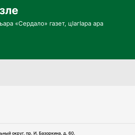
язле
ара «Сердало» газет, цӀагӀара ара
ный округ, пр. И. Базоркина, д. 60.