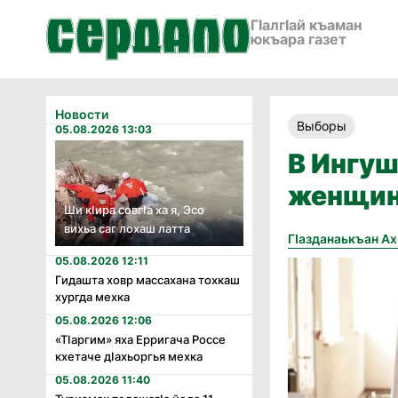
ГӀалгӀай къаман
юкъара газет
Новости
Выборы
05.08.2026 13:03
В Ингуш
женщин
Ши кӏира совгӏа ха я, Эсо
вихьа саг лохаш латта
Гӏазданаькъан А
05.08.2026 12:11
Гидашта ховр массахана тохкаш
хургда мехка
05.08.2026 12:06
«Тӏаргим» яха Ерригача Россе
кхетаче дӏахьоргья мехка
05.08.2026 11:40