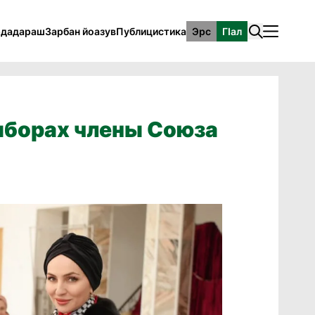
рдадараш
Зарбан йоазув
Публицистика
Эрс
ГӀал
ыборах члены Союза