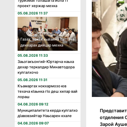
Туризмах толашагӏа йола 11
проект хержар мехка
05.08.2026 11:37
Газах, токах хьаӏайна латтача
декхарах дийцар мехка
05.08.2026 11:33
Заьзгакъонгий-Юртарча наьха
дехар теркалдир Минавтодора
кулгалхочо
05.08.2026 11:31
Къамаргах нокхармозо юв
техача кӏаьнка гӏо деш хилар вай
лораш
04.08.2026 09:12
Представит
Муниципалитета керда кулгалхо
дӏавовзийтар Наьсарен кхале
отделения 
04.08.2026 09:07
Зарой Ауше