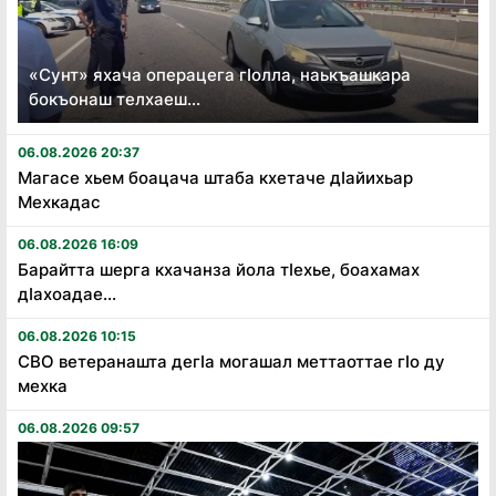
«Сунт» яхача операцега гӏолла, наькъашкара
бокъонаш телхаеш...
06.08.2026 20:37
Магасе хьем боацача штаба кхетаче дӏайихьар
Мехкадас
06.08.2026 16:09
Барайтта шерга кхачанза йола тӏехье, боахамах
дӏахоадае...
06.08.2026 10:15
СВО ветеранашта дегӏа могашал меттаоттае гӏо ду
мехка
06.08.2026 09:57