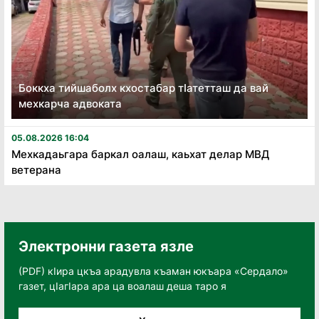
Боккха тийшаболх кхостабар тӏатетташ да вай
мехкарча адвоката
05.08.2026 16:04
Мехкадаьгара баркал оалаш, каьхат делар МВД
ветерана
Электронни газета язле
(PDF) кӀира цкъа арадувла къаман юкъара «Сердало»
газет, цӀагӀара ара ца воалаш деша таро я