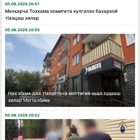
05.08.2026 20:57
Мехкарча Тохкама комитета кулгалхо бахархой
тӏаэцаш хилар
05.08.2026 20:55
Нах хӏама даа тӏалаттача моттигий хьал тохкаш
хилар Магӏалбике
05.08.2026 20:52