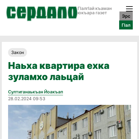
ГӀалгӀай къаман
юкъара газет
Эрс
ГӀал
Закон
Наьха квартира ехка
зуламхо лаьцай
Султиганаькъан Йоакъап
28.02.2024 09:53