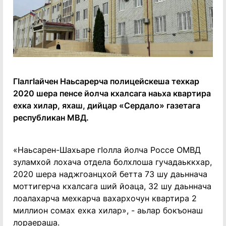
ГӀалгӀайчен Наьсарерча полицейскеша техкар
2020 шера пенсе йолча кхалсага наьха квартира
ехка хилар, яхаш, дийцар «Сердало» газетага
республикан МВД.
«Наьсарен-Шахьаре гӀолла йолча Россе ОМВД
зуламхой лохача отдела болхлоша гучадаьккхар,
2020 шера наджгоанцхой бетта 73 шу даьннача
моттигерча кхалсага ший йоаца, 32 шу даьннача
лоалахарча мехкарча вахархочун квартира 2
миллион сомах ехка хилар», - аьлар бокъонаш
лораераша.