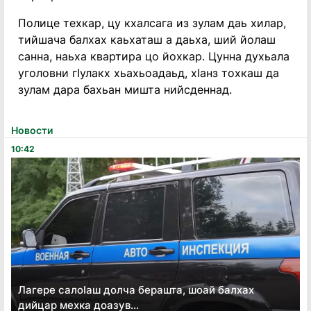
Полице техкар, цу кхалсага из зулам даь хилар,
тийшача балхах каьхаташ а даьха, ший йолаш
санна, наьха квартира цо йохкар. Цунна духьала
уголовни гӀулакх хьахьоадаьд, хӀанз тохкаш да
зулам дара бахьан мишта нийсденнад.
Новости
10:42
Лагере салоӏаш долча берашта, шоай балхах
дийцар мехка доазув...