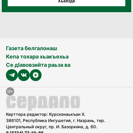
Хьаязде
Газета белгалонаш
Кепа тохара хьакъехьа
Се дӀавовзийта раьза ва
Керттера редактор: Курскенаькъан Х.
386101, Республика Ингушетия, г. Назрань, тер.
Центральный округ, пр. И. Базоркина, д. 60.
8 (8734) 77-10-85