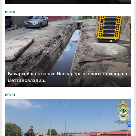
09:16
Бахархой латкъарах, Наьсарера экологи толхаераш
меттадоаладир...
09:13