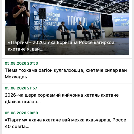
«Тӏаргим – 2026» яха Ерригача Россе кагирхой
кхетаче я, вай...
05.08.2026 23:53
Тӏема тохкама оагӏон кулгалхошца, кхетаче хилар вай
Мехкадаь
05.08.2026 21:57
2026-ча шера хоржамий кийчонна хетаяь кхетаче
дӏахьош хилар...
05.08.2026 20:59
«Тӏаргим» яхача кхетаче вай мехка кхаьчараш, Россе
40 совгӏа...