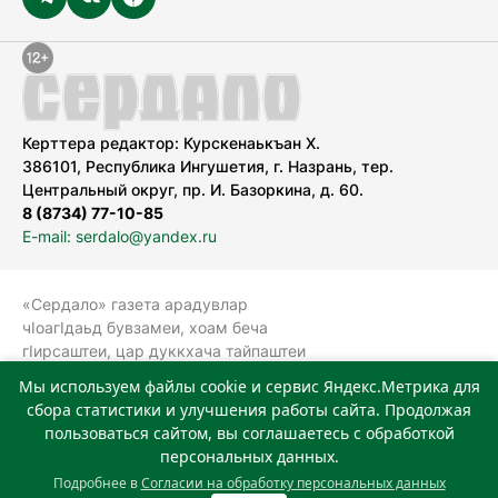
Керттера редактор: Курскенаькъан Х.
386101, Республика Ингушетия, г. Назрань, тер.
Центральный округ, пр. И. Базоркина, д. 60.
8 (8734) 77-10-85
E-mail: serdalo@yandex.ru
«Сердало» газета арадувлар
чIоагIдаьд бувзамеи, хоам беча
гIирсаштеи, цар дуккхача тайпаштеи
тIахьожам лоаттабеча Федеральни
Мы используем файлы cookie и сервис Яндекс.Метрика для
болхлоша (Роскомнадзор).
сбора статистики и улучшения работы сайта. Продолжая
Реестровая запись СМИ: ЭЛ № ФС 77-
пользоваться сайтом, вы соглашаетесь с обработкой
78323 от 15.05.2020 г. Учредитель:
персональных данных.
Государственное автономное
Подробнее в
Согласии на обработку персональных данных
учреждение «Издательский дом