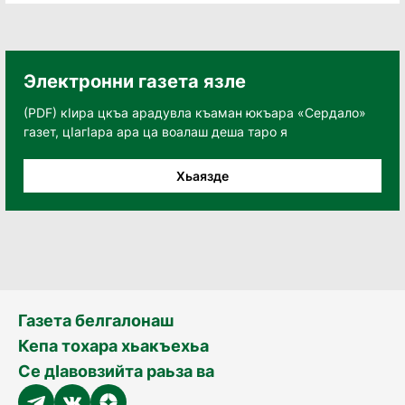
Электронни газета язле
(PDF) кӀира цкъа арадувла къаман юкъара «Сердало»
газет, цӀагӀара ара ца воалаш деша таро я
Хьаязде
Газета белгалонаш
Кепа тохара хьакъехьа
Се дӀавовзийта раьза ва