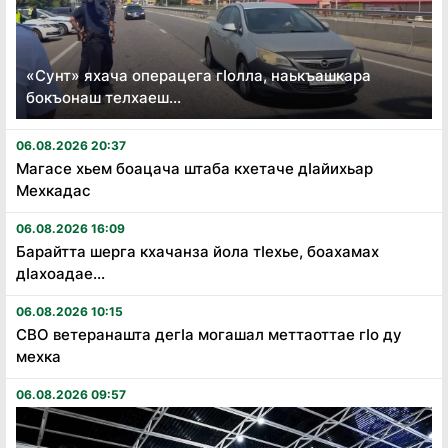
«Сунт» яхача операцега гӏолла, наькъашкара
бокъонаш телхаеш...
06.08.2026 20:37
Магасе хьем боацача штаба кхетаче дӏайихьар
Мехкадас
06.08.2026 16:09
Барайтта шерга кхачанза йола тӏехье, боахамах
дӏахоадае...
06.08.2026 10:15
СВО ветеранашта дегӏа могашал меттаоттае гӏо ду
мехка
06.08.2026 09:57