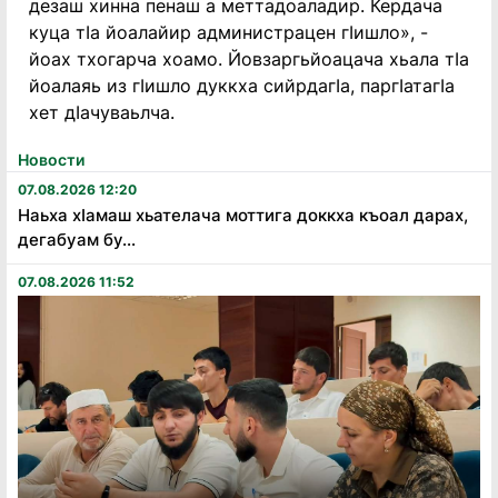
дезаш хинна пенаш а меттадоаладир. Кердача
куца тIа йоалайир администрацен гIишло», -
йоах тхогарча хоамо. Йовзаргьйоацача хьала тIа
йоалаяь из гIишло дуккха сийрдагIа, паргIатагIа
хет дIачуваьлча.
Новости
07.08.2026 12:20
Наьха хӏамаш хьателача моттига доккха къоал дарах,
дегабуам бу...
07.08.2026 11:52