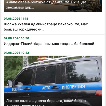
Анапе салаӏа болхача студенташта, цхьацца
хьехамаш дир...
07.08.2026 11:18
Шолжа кхален администраце бахархошта, мах
боацаш, юридически...
07.08.2026 10:56
Илдарха-Гӏалий тӏара наькъаш тоадеш ба болхлой
07.08.2026 10:42
Лагере салоӏаш долча берашта, шоай балхах
дийцар мехка доазув...