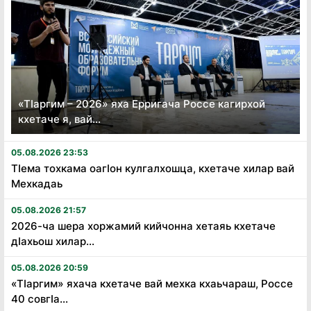
«Тӏаргим – 2026» яха Ерригача Россе кагирхой
кхетаче я, вай...
05.08.2026 23:53
Тӏема тохкама оагӏон кулгалхошца, кхетаче хилар вай
Мехкадаь
05.08.2026 21:57
2026-ча шера хоржамий кийчонна хетаяь кхетаче
дӏахьош хилар...
05.08.2026 20:59
«Тӏаргим» яхача кхетаче вай мехка кхаьчараш, Россе
40 совгӏа...