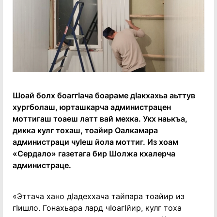
Шоай болх боаггIача боараме дIакхахьа аьттув
хургболаш, юрташкарча администрацен
моттигаш тоаеш латт вай мехка. Укх наькъа,
дикка кулг тохаш, тоайир Оалкамара
администраци чуIеш йола моттиг. Из хоам
«Сердало» газетага бир Шолжа кхалерча
администраце.
«Эттача хано дIадеххача тайпара тоайир из
гIишло. Гонахьара лард чIоагIйир, кулг тоха