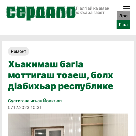
ГӀалгӀай къаман
юкъара газет
Эрс
ГӀал
Ремонт
Хьакимаш багIа
моттигаш тоаеш, болх
дIабихьар республике
Султиганаькъан Йоакъап
07.12.2023 10:31