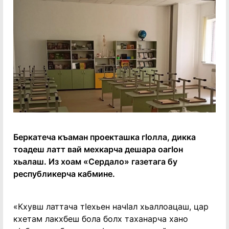
Беркатеча къаман проекташка гӀолла, дикка
тоадеш латт вай мехкарча дешара оагӀон
хьалаш. Из хоам «Сердало» газетага бу
республикерча кабмине.
«Кхувш латтача тӀехьен начӀал хьаллоацаш, цар
кхетам лакхбеш бола болх таханарча хано