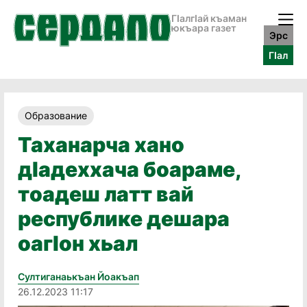
ГӀалгӀай къаман
юкъара газет
Эрс
ГӀал
Образование
Таханарча хано
дӀадеххача боараме,
тоадеш латт вай
республике дешара
оагӀон хьал
Султиганаькъан Йоакъап
26.12.2023 11:17