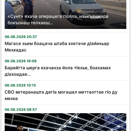
«Сунт» яхача операцега гӏолла, наькъашкара
бокъонаш телхаеш...
06.08.2026 20:37
Магасе хьем боацача штаба кхетаче дӏайихьар
Мехкадас
06.08.2026 16:09
Барайтта шерга кхачанза йола тӏехье, боахамах
дӏахоадае...
06.08.2026 10:15
СВО ветеранашта дегӏа могашал меттаоттае гӏо ду
мехка
06.08.2026 09:57