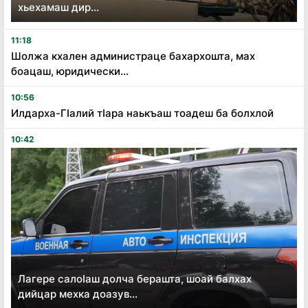
хьехамаш дир...
11:18
Шолжа кхален администраце бахархошта, мах
боацаш, юридически...
10:56
Илдарха-Гӏалий тӏара наькъаш тоадеш ба болхлой
10:42
Лагере салоӏаш долча берашта, шоай балхах
дийцар мехка доазув...