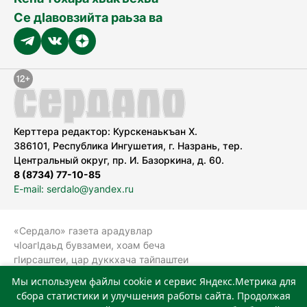
Се дӀавовзийта раьза ва
Керттера редактор: Курскенаькъан Х.
386101, Республика Ингушетия, г. Назрань, тер.
Центральный округ, пр. И. Базоркина, д. 60.
8 (8734) 77-10-85
E-mail: serdalo@yandex.ru
«Сердало» газета арадувлар
чIоагIдаьд бувзамеи, хоам беча
гIирсаштеи, цар дуккхача тайпаштеи
тIахьожам лоаттабеча Федеральни
Мы используем файлы cookie и сервис Яндекс.Метрика для
болхлоша (Роскомнадзор).
сбора статистики и улучшения работы сайта. Продолжая
Реестровая запись СМИ: ЭЛ № ФС 77-