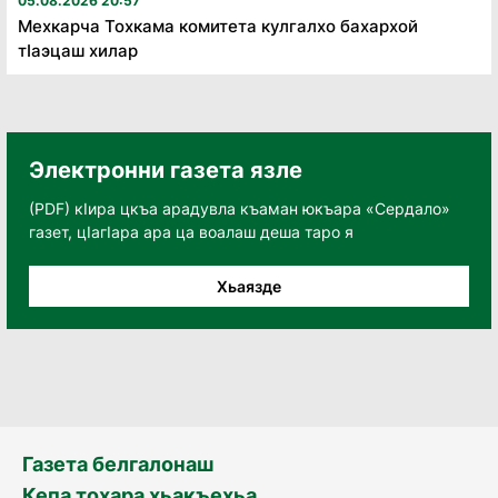
05.08.2026 20:57
Мехкарча Тохкама комитета кулгалхо бахархой
тӏаэцаш хилар
Электронни газета язле
(PDF) кӀира цкъа арадувла къаман юкъара «Сердало»
газет, цӀагӀара ара ца воалаш деша таро я
Хьаязде
Газета белгалонаш
Кепа тохара хьакъехьа