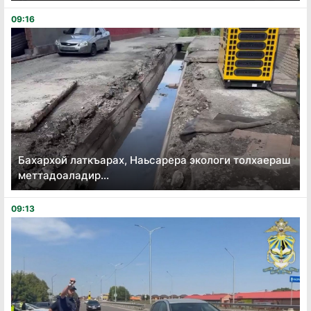
09:16
Бахархой латкъарах, Наьсарера экологи толхаераш
меттадоаладир...
09:13