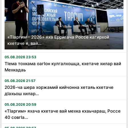
«Тӏаргим – 2026» яха Ерригача Россе кагирхой
кхетаче я, вай...
05.08.2026 23:53
Тӏема тохкама оагӏон кулгалхошца, кхетаче хилар вай
Мехкадаь
05.08.2026 21:57
2026-ча шера хоржамий кийчонна хетаяь кхетаче
дӏахьош хилар...
05.08.2026 20:59
«Тӏаргим» яхача кхетаче вай мехка кхаьчараш, Россе
40 совгӏа...