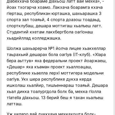
дӀабеххача боараме дӀахьош латт вай мехка», -
йоах тхогарча хоамо. Лакхача боарамга кхача
гӀерташ, республикан юрташка, шахьарашка 3
спорта зал тоаяьй, 4 спорта доазош тоадаьд,
спортклубаш, дешара моттигаш хьалъеш латт.
Студентий кхетам лакхбергбола оагӀонаш
хьадийллад колледжашка.
Шолжа шахьарерча №1 йолча лицее хьакхеллар
таьрахьий дешарах бола оагӀув (ӀТ-клуб). «ХӀара
бера аьттув» яха федеральни проект йоаржаеш,
«Дешар» яха къаман проект хьаллоацаш,
республике хьаелла лерхӀ моттигера модельни
оагӀув. Укх шера республике дукха керда
ишколаш хьалйир, тишъеннараш тоаяьй. Дешара
хьал дикка тоалургдола болх ба, мехка гӀолла
тӀатеӀӀа дӀахьош. 13 берий беш я тахан хьалъеш
латташ.
Уж хиларо вай дуккхача мехкахошта болх-