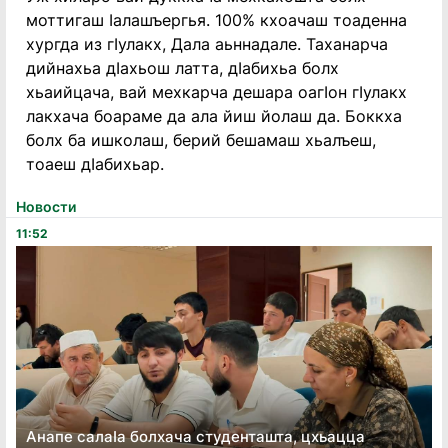
моттигаш Ӏалашъергья. 100% кхоачаш тоаденна
хургда из гӀулакх, Дала аьннадале. Таханарча
дийнахьа дӀахьош латта, дӀабихьа болх
хьаийцача, вай мехкарча дешара оагӀон гӀулакх
лакхача боараме да ала йиш йолаш да. Боккха
болх ба ишколаш, берий бешамаш хьалъеш,
тоаеш дӀабихьар.
Новости
11:52
Анапе салаӏа болхача студенташта, цхьацца