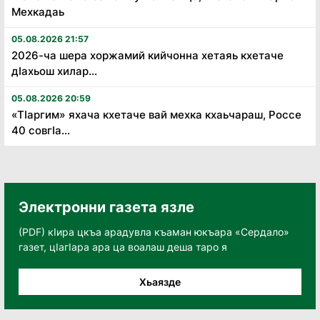
Мехкадаь
05.08.2026 21:57
2026-ча шера хоржамий кийчонна хетаяь кхетаче
дӏахьош хилар...
05.08.2026 20:59
«Тӏаргим» яхача кхетаче вай мехка кхаьчараш, Россе
40 совгӏа...
Электронни газета язле
(PDF) кӀира цкъа арадувла къаман юкъара «Сердало»
газет, цӀагӀара ара ца воалаш деша таро я
Хьаязде