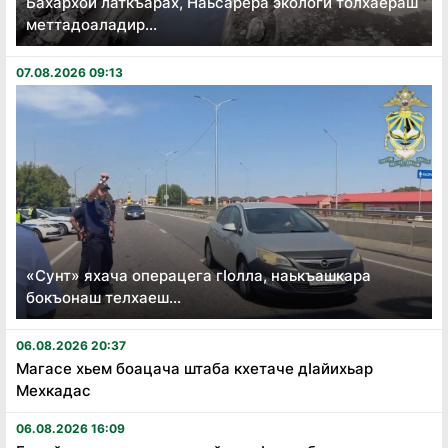
Бахархой латкъарах, Наьсарера экологи толхаераш
меттадоаладир...
07.08.2026 09:13
«Сунт» яхача операцега гӏолла, наькъашкара
бокъонаш телхаеш...
06.08.2026 20:37
Магасе хьем боацача штаба кхетаче дӏайихьар
Мехкадас
06.08.2026 16:09