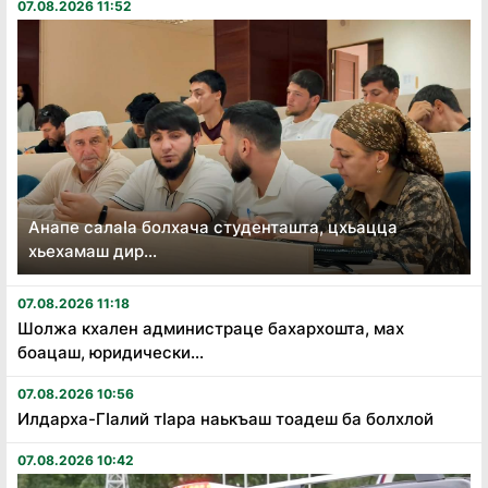
07.08.2026 11:52
Анапе салаӏа болхача студенташта, цхьацца
хьехамаш дир...
07.08.2026 11:18
Шолжа кхален администраце бахархошта, мах
боацаш, юридически...
07.08.2026 10:56
Илдарха-Гӏалий тӏара наькъаш тоадеш ба болхлой
07.08.2026 10:42