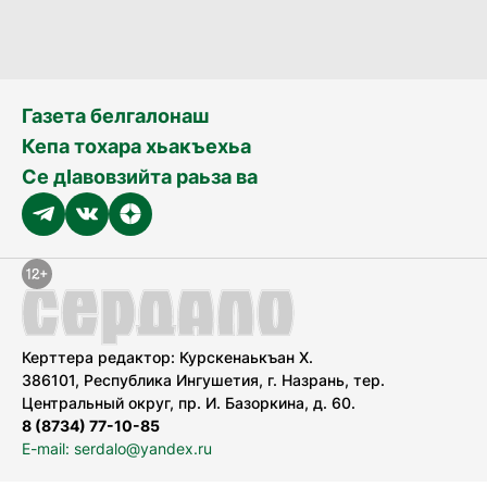
Газета белгалонаш
Кепа тохара хьакъехьа
Се дӀавовзийта раьза ва
Керттера редактор: Курскенаькъан Х.
386101, Республика Ингушетия, г. Назрань, тер.
Центральный округ, пр. И. Базоркина, д. 60.
8 (8734) 77-10-85
E-mail: serdalo@yandex.ru