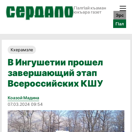
ГӀалгӀай къаман
юкъара газет
Эрс
ГӀал
Кхерамзле
В Ингушетии прошел
завершающий этап
Всероссийских КШУ
Коазой Мадина
07.03.2024 09:54