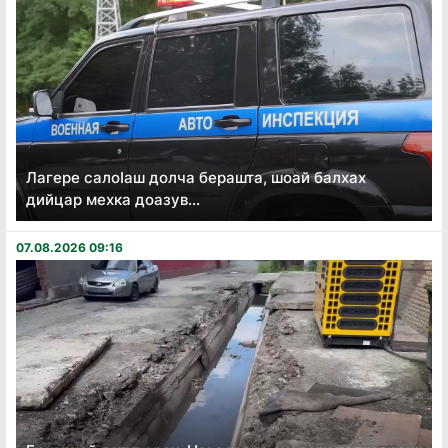
Лагере салоӏаш долча берашта, шоай балхах
дийцар мехка доазув...
07.08.2026 09:16