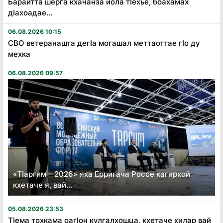
Барайтта шерга кхачанза йола тӏехье, боахамах
дӏахоадае...
06.08.2026 10:15
СВО ветеранашта дегӏа могашал меттаоттае гӏо ду
мехка
06.08.2026 09:57
«Тӏаргим – 2026» яха Ерригача Россе кагирхой
кхетаче я, вай...
05.08.2026 23:53
Тӏема тохкама оагӏон кулгалхошца, кхетаче хилар вай