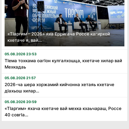
«Тӏаргим – 2026» яха Ерригача Россе кагирхой
кхетаче я, вай...
05.08.2026 23:53
Тӏема тохкама оагӏон кулгалхошца, кхетаче хилар вай
Мехкадаь
05.08.2026 21:57
2026-ча шера хоржамий кийчонна хетаяь кхетаче
дӏахьош хилар...
05.08.2026 20:59
«Тӏаргим» яхача кхетаче вай мехка кхаьчараш, Россе
40 совгӏа...