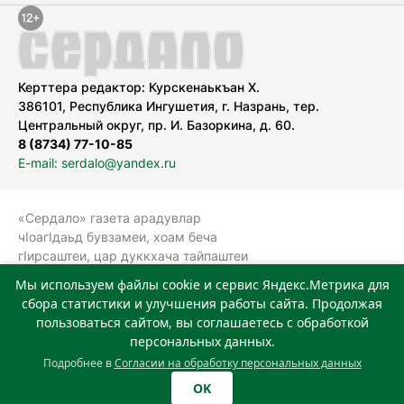
Керттера редактор: Курскенаькъан Х.
386101, Республика Ингушетия, г. Назрань, тер.
Центральный округ, пр. И. Базоркина, д. 60.
8 (8734) 77-10-85
E-mail: serdalo@yandex.ru
«Сердало» газета арадувлар
чIоагIдаьд бувзамеи, хоам беча
гIирсаштеи, цар дуккхача тайпаштеи
тIахьожам лоаттабеча Федеральни
Мы используем файлы cookie и сервис Яндекс.Метрика для
болхлоша (Роскомнадзор).
сбора статистики и улучшения работы сайта. Продолжая
Реестровая запись СМИ: ЭЛ № ФС 77-
пользоваться сайтом, вы соглашаетесь с обработкой
78323 от 15.05.2020 г. Учредитель:
персональных данных.
Государственное автономное
Подробнее в
Согласии на обработку персональных данных
учреждение «Издательский дом
OK
«Сердало»