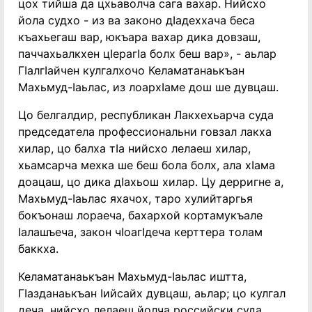
цох тийша да цхьаволча сага вахар. Нийсхо
йола судхо - из ва законо дӀадеххача беса
къахьегаш вар, юкъара вахар дика довзаш,
паччахьалкхен цӀерагӀа болх беш вар», - аьлар
ГӀалгӀайчен кулгалхочо Келаматанаькъан
Махьмуд-Ӏаьлас, из лоархӀаме дош ше дувцаш.
Цо белгалдир, республикан Лакхехьарча суда
председатела профессиональни говзал лакха
хилар, цо балха тӀа нийсхо лелаеш хилар,
хьамсарча мехка ше беш бола болх, ала хӀама
доацаш, цо дика дӀахьош хилар. Цу дерригне а,
Махьмуд-Ӏаьлас яхачох, таро хулийтаргья
бокъонаш лораеча, бахархой кортамукъале
Ӏалашъеча, закон чӀоагӀдеча керттера толам
баккха.
Келаматанаькъан Махьмуд-Ӏаьлас иштта,
ГӀазданаькъан Ӏийсайх дувцаш, аьлар; цо кулгал
деча, нийсхо лелаеш йолча российски суда