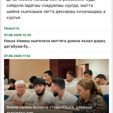
сийдола Ӏадаташ совдувлаш хургда, иштта
шийна хьалхашка латта декхараш кхоачашдеш а
хургья.
Новости
07.08.2026 12:20
Наьха хӏамаш хьателача моттига доккха къоал дарах,
дегабуам бу...
07.08.2026 11:52
Анапе салаӏа болхача студенташта, цхьацца
хьехамаш дир...