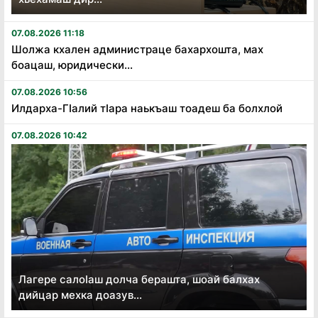
07.08.2026 11:18
Шолжа кхален администраце бахархошта, мах
боацаш, юридически...
07.08.2026 10:56
Илдарха-Гӏалий тӏара наькъаш тоадеш ба болхлой
07.08.2026 10:42
Лагере салоӏаш долча берашта, шоай балхах
дийцар мехка доазув...