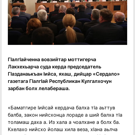
ГӀалгӀайченна вовзийтар моттигерча
Лакхехьарча суда керда председатель
ГӀазданаькъан Ӏийса, яхаш, дийцар «Сердало»
газетага ГӀалгӀай Республикан Кулгалхочун
зарбан болх лелабераша.
«Баматгире Ӏийсай кердача балха тӀа аьттув
балба, закон нийсхонца лораде а ший балха тӀа
толамаш даха а. Из хала а чоалхане а болх ба.
Кхелахо нийсхо йолаш хила веза, хӀана аьлча