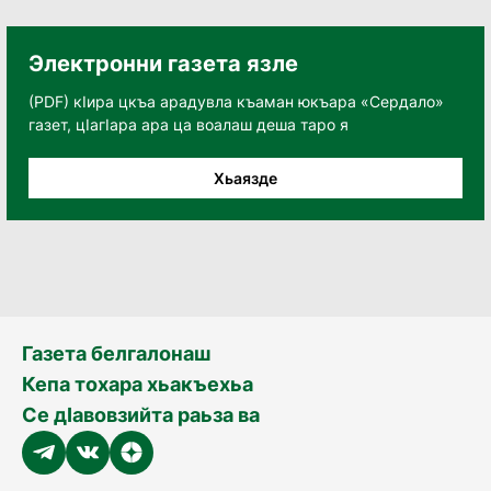
Электронни газета язле
(PDF) кӀира цкъа арадувла къаман юкъара «Сердало»
газет, цӀагӀара ара ца воалаш деша таро я
Хьаязде
Газета белгалонаш
Кепа тохара хьакъехьа
Се дӀавовзийта раьза ва