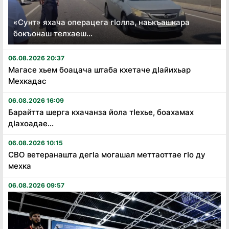
«Сунт» яхача операцега гӏолла, наькъашкара
бокъонаш телхаеш...
06.08.2026 20:37
Магасе хьем боацача штаба кхетаче дӏайихьар
Мехкадас
06.08.2026 16:09
Барайтта шерга кхачанза йола тӏехье, боахамах
дӏахоадае...
06.08.2026 10:15
СВО ветеранашта дегӏа могашал меттаоттае гӏо ду
мехка
06.08.2026 09:57