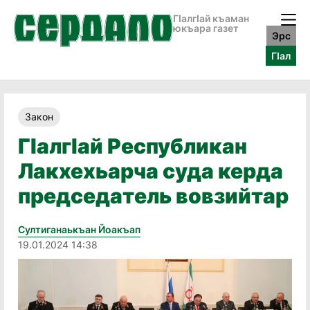
ГӀалгӀай къаман
юкъара газет
Эрс
ГӀал
Закон
ГӀалгӀай Республикан
Лакхехьарча суда керда
председатель вовзийтар
Султиганаькъан Йоакъап
19.01.2024 14:38