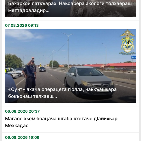
Бахархой латкъарах, Наьсарера экологи толхаераш
меттадоаладир...
07.08.2026 09:13
«Сунт» яхача операцега гӏолла, наькъашкара
бокъонаш телхаеш...
06.08.2026 20:37
Магасе хьем боацача штаба кхетаче дӏайихьар
Мехкадас
06.08.2026 16:09