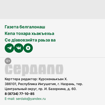
Газета белгалонаш
Кепа тохара хьакъехьа
Се дӀавовзийта раьза ва
Керттера редактор: Курскенаькъан Х.
386101, Республика Ингушетия, г. Назрань, тер.
Центральный округ, пр. И. Базоркина, д. 60.
8 (8734) 77-10-85
E-mail: serdalo@yandex.ru