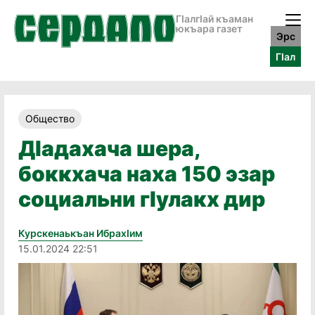
ГӀалгӀай къаман
юкъара газет
Эрс
ГӀал
Общество
ДӀадахача шера,
боккхача наха 150 эзар
социальни гӀулакх дир
Курскенаькъан Ибрахӏим
15.01.2024 22:51