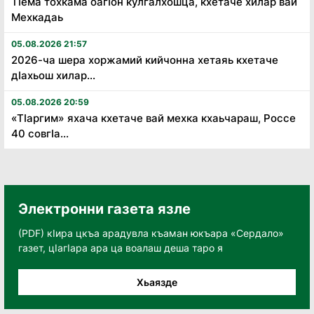
Тӏема тохкама оагӏон кулгалхошца, кхетаче хилар вай
Мехкадаь
05.08.2026 21:57
2026-ча шера хоржамий кийчонна хетаяь кхетаче
дӏахьош хилар...
05.08.2026 20:59
«Тӏаргим» яхача кхетаче вай мехка кхаьчараш, Россе
40 совгӏа...
Электронни газета язле
(PDF) кӀира цкъа арадувла къаман юкъара «Сердало»
газет, цӀагӀара ара ца воалаш деша таро я
Хьаязде