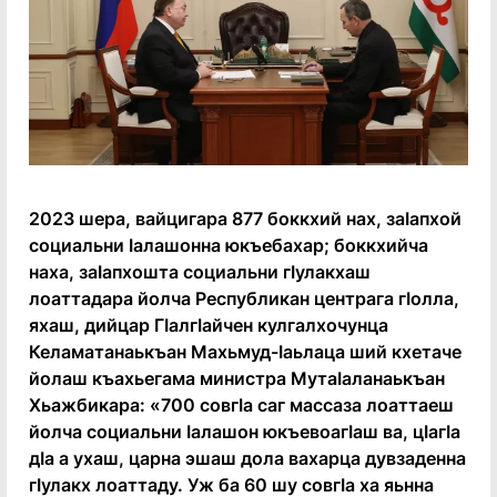
2023 шера, вайцигара 877 боккхий нах, заӀапхой
социальни Ӏалашонна юкъебахар; боккхийча
наха, заӀапхошта социальни гӀулакхаш
лоаттадара йолча Республикан центрага гӀолла,
яхаш, дийцар ГӀалгӀайчен кулгалхочунца
Келаматанаькъан Махьмуд-Ӏаьлаца ший кхетаче
йолаш къахьегама министра МутаӀаланаькъан
Хьажбикара: «700 совгӀа саг массаза лоаттаеш
йолча социальни Ӏалашон юкъевоагӀаш ва, цӀагӀа
дӀа а ухаш, царна эшаш дола вахарца дувзаденна
гӀулакх лоаттаду. Уж ба 60 шу совгӀа ха яьнна