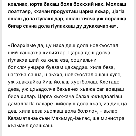
кхалнах, юрта бахаш бола боккхий нах. Молхаш
лоаттаяр, кхачан продукташ царна яхьар, цӀагӀа
эшаш дола гӀулакх дар, эшаш хилча уж лорашка
бигар санна дола гӀулакхаш ду дуккхачарна».
«ЛоархӀаме да, цу наха деш дола новкъостал
ший ханнахьа хилийтар. Царна деш долча
гӀулакха ший ха хила еза, социальни
болхлочунцара бувзам цахаддаш хила беза,
нагахьа санна, цӀаьхха, новкъостал эшаш хуле,
уж хьакхайка йиш йолаш хургболаш. Кхетаде
деза, уж цхьадолча бахьанех хьажа саг воацаш
биса хилар. Царга хьожача балха юкъедоагӀаш
дамоллагӀа вахаре нийслуш дола хьал, из диц ца
деш хила веза хьожаш вола болхло», - аьлар
Келаматанаькъан Махьмуд-Ӏаьлас, ше министра
къамаьл доашхаш.