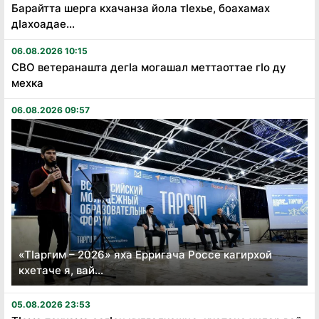
Барайтта шерга кхачанза йола тӏехье, боахамах
дӏахоадае...
06.08.2026 10:15
СВО ветеранашта дегӏа могашал меттаоттае гӏо ду
мехка
06.08.2026 09:57
«Тӏаргим – 2026» яха Ерригача Россе кагирхой
кхетаче я, вай...
05.08.2026 23:53