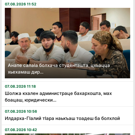
07.08.2026 11:52
Анапе салаӏа болхача студенташта, цхьацца
хьехамаш дир...
07.08.2026 11:18
Шолжа кхален администраце бахархошта, мах
боацаш, юридически...
07.08.2026 10:56
Илдарха-Гӏалий тӏара наькъаш тоадеш ба болхлой
07.08.2026 10:42