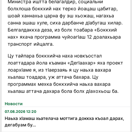
Министра иштта белагалдир, социальни
болхлоша боккхий нах терко йоацаш цабитар,
шоай ханнахьа царна фу эш хьожаш, нагахьа
санна эшаш хуле, сиха дарбанче дӀабугаш хилар.
Белгалдаккха деза, из болх тоабара «Боккхий
нах» яхача программа чуйоагӀаш 12 доалахьара
транспорт ийцалга.
Цу тайпара боккхийча наха новкъостал
лоаттадара йола къаман «ДегӀаахар» яха проект
лоархӀаме я, из тӀаерзаяь я цу наьха вахара
хьалаш тоадара, уж аттача бахара. Цу
программах мехка боккхийча наьха вахара
хьалаш аттача дахара бола болх дӀахохьош ба.
Новости
07.08.2026 12:20
Наьха хӏамаш хьателача моттига доккха къоал дарах,
дегабуам бу...