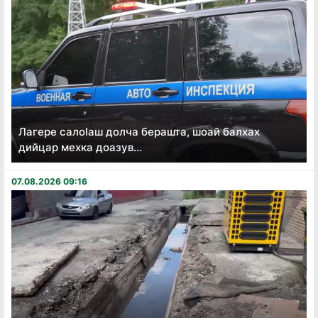
Лагере салоӏаш долча берашта, шоай балхах
дийцар мехка доазув...
07.08.2026 09:16