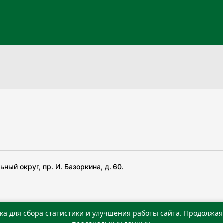
ный округ, пр. И. Базоркина, д. 60.
ка для сбора статистики и улучшения работы сайта. Продолжая 
 беча гIирсаштеи, цар дуккхача тайпаштеи тIахьожам