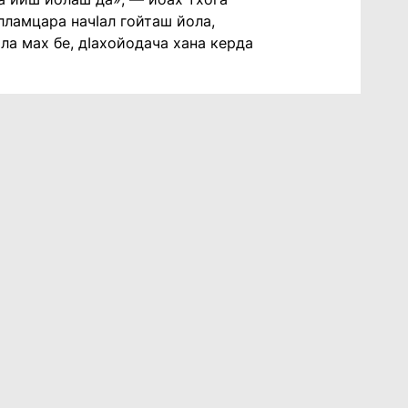
лламцара начIал гойташ йола,
ла мах бе, дIахойодача хана керда