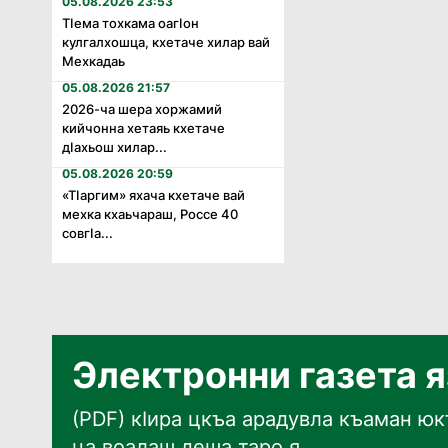
05.08.2026 23:53
Тӏема тохкама оагӏон
кулгалхошца, кхетаче хилар вай
Мехкадаь
05.08.2026 21:57
2026-ча шера хоржамий
кийчонна хетаяь кхетаче
дӏахьош хилар...
05.08.2026 20:59
«Тӏаргим» яхача кхетаче вай
мехка кхаьчараш, Россе 40
совгӏа...
Электронни газета 
(PDF) кӀира цкъа арадувла къаман юкъ
ца воалаш деша таро я