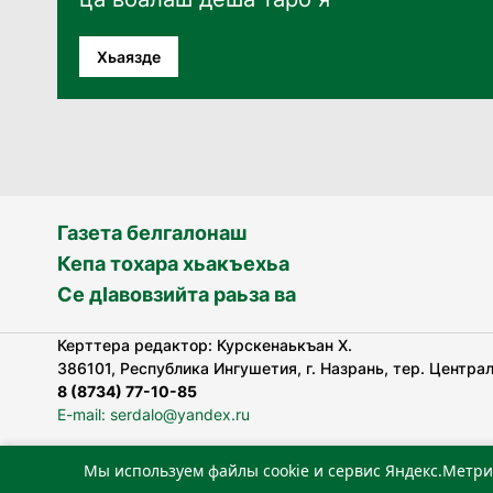
Хьаязде
Газета белгалонаш
Кепа тохара хьакъехьа
Се дӀавовзийта раьза ва
Керттера редактор: Курскенаькъан Х.
386101, Республика Ингушетия, г. Назрань, тер. Централь
8 (8734) 77-10-85
E-mail: serdalo@yandex.ru
Мы используем файлы cookie и сервис Яндекс.Метри
«Сердало» газета арадувлар чIоагIдаьд бувзамеи, хоам