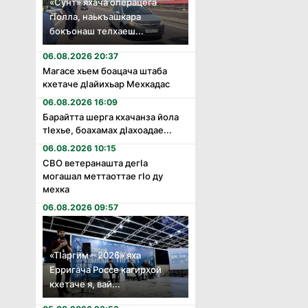
«Сунт» яхача операцега
гӏолла, наькъашкара
бокъонаш телхаеш...
06.08.2026 20:37
Магасе хьем боацача штаба
кхетаче дӏайихьар Мехкадас
06.08.2026 16:09
Барайтта шерга кхачанза йола
тӏехье, боахамах дӏахоадае...
06.08.2026 10:15
СВО ветеранашта дегӏа
могашал меттаоттае гӏо ду
мехка
06.08.2026 09:57
«Тӏаргим – 2026» яха
Ерригача Россе кагирхой
кхетаче я, вай...