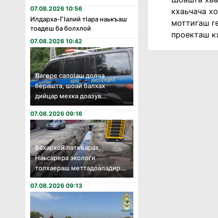
07.08.2026 10:56
кхаьчача хо
Илдарха-Гӏалий тӏара наькъаш
моттигаш ге
тоадеш ба болхлой
проекташ кх
07.08.2026 10:42
Лагере салоӏаш долча
берашта, шоай балхах
дийцар мехка доазув...
07.08.2026 09:16
Бахархой латкъарах,
Наьсарера экологи
толхаераш меттадоаладир...
07.08.2026 09:13