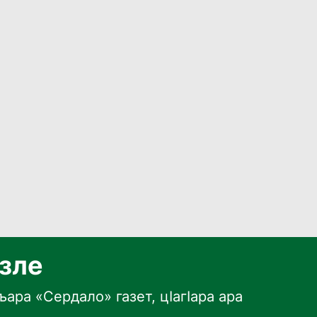
язле
ара «Сердало» газет, цӀагӀара ара