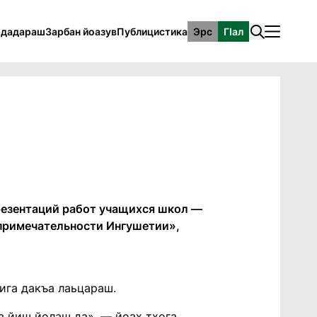
рдадараш
Зарбан йоазув
Публицистика
Эрс
ГӀал
презентаций работ учащихся школ —
опримечательности Ингушетии»,
ига дакъа лаьцараш.
а йиш йолаш да», — йоах тхога