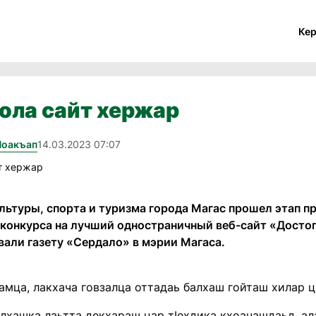
Ке
ола сайт хержар
Йоакъап
14.03.2023 07:07
ультуры, спорта и туризма города Магас прошел этап 
 конкурса на лучший одностраничный веб-сайт «Дост
али газету «Сердало» в мэрии Магаса.
амца, лакхача говзалца оттадаь балхаш гойташ хилар ц
лхашка лаьтта декхараш цар тIехдика кхоачашдаьд, ал