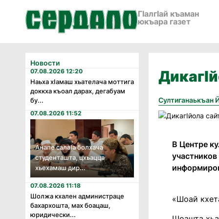
ГӀалгӀай къаман
юкъара газет
Новости
07.08.2026 12:20
ДикагIй
Наьха хӏамаш хьателача моттига
доккха къоал дарах, дегабуам
Султиганаькъан 
бу...
07.08.2026 11:52
В Центре к
Анапе салаӏа болхача
участников
студенташта, цхьацца
информиров
хьехамаш дир...
07.08.2026 11:18
Шолжа кхален администраце
«Шоай кхет
бахархошта, мах боацаш,
юридически...
Шоашта хьа