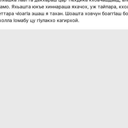
амо. Яхьашта юкъе хиннараша яхачох, уж тайпара, кхо
ттара чIоагIа эшаш я тахан. Шоашта ховчун боаггIаш бо
олла Iомабу цу гIулакхо кагирхой.