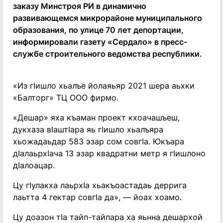
заказу Минстроя РИ в динамично
развивающемся микрорайоне муниципального
образования, по улице 70 лет депортации,
информировали газету «Сердало» в пресс-
службе строительного ведомства республики.
«Из гIишло хьалъе йолаяьяр 2021 шера аьхки
«Балторг» ТЦ ООО фирмо.
«Дешар» яха къаман проект кхоачашъеш,
дукхаза вIаштIара яь гIишло хьалъяра
хьожадаьдар 583 эзар сом совгIа. Юкъара
дIалаьрхIача 13 эзар квадратни метр я гIишлоно
дIалоацар.
Цу гIулакха лаьрхIа хьакъоастадаь деррига
лаьтта 4 гектар совгIа да», — йоах хоамо.
Цу доазон тIа тайп-тайпара ха яьнна дешархой