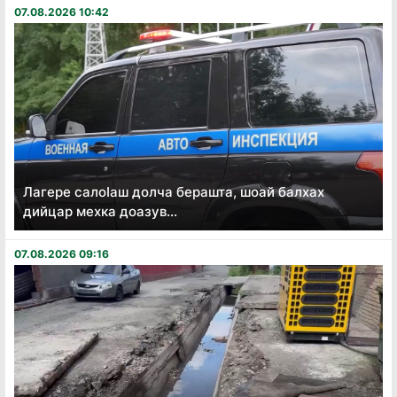
07.08.2026 10:42
Лагере салоӏаш долча берашта, шоай балхах
дийцар мехка доазув...
07.08.2026 09:16