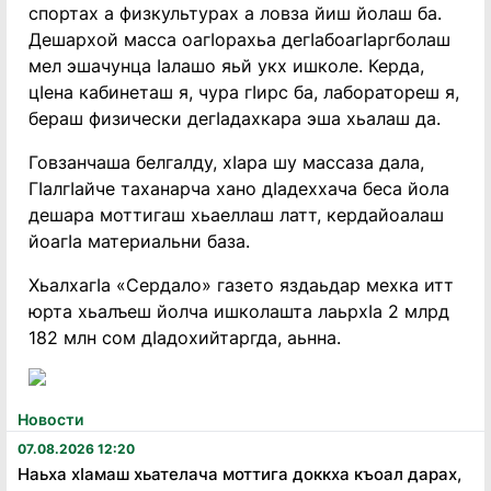
спортах а физкультурах а ловза йиш йолаш ба.
Дешархой масса оагIорахьа дегIабоагIаргболаш
мел эшачунца Iалашо яьй укх ишколе. Керда,
цIена кабинеташ я, чура гIирс ба, лаборатореш я,
бераш физически дегIадахкара эша хьалаш да.
Говзанчаша белгалду, хIара шу массаза дала,
ГIалгIайче таханарча хано дIадеххача беса йола
дешара моттигаш хьаеллаш латт, кердайоалаш
йоагIа материальни база.
ХьалхагIа «Сердало» газето яздаьдар мехка итт
юрта хьалъеш йолча ишколашта лаьрхIа 2 млрд
182 млн сом дIадохийтаргда, аьнна.
Новости
07.08.2026 12:20
Наьха хӏамаш хьателача моттига доккха къоал дарах,