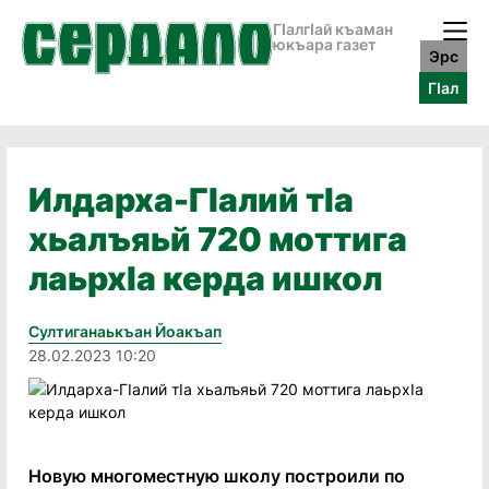
ГӀалгӀай къаман
юкъара газет
Эрс
ГӀал
Илдарха-ГIалий тIа
хьалъяьй 720 моттига
лаьрхIа керда ишкол
Султиганаькъан Йоакъап
28.02.2023 10:20
Новую многоместную школу построили по