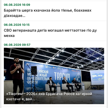
06.08.2026 16:09
Барайтта шерга кхачанза йола тӏехье, боахамах
дӏахоадае...
06.08.2026 10:15
СВО ветеранашта дегӏа могашал меттаоттае гӏо ду
мехка
06.08.2026 09:57
«Тӏаргим – 2026» яха Ерригача Россе кагирхой
кхетаче я, вай...