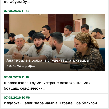
дегабуам бу...
07.08.2026 11:52
Анапе салаӏа болхача студенташта, цхьацца
хьехамаш дир...
07.08.2026 11:18
Шолжа кхален администраце бахархошта, мах
боацаш, юридически...
07.08.2026 10:56
Илдарха-Гӏалий тӏара наькъаш тоадеш ба болхлой