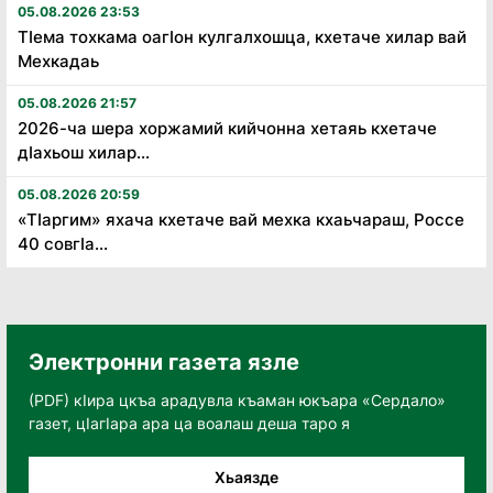
05.08.2026 23:53
Тӏема тохкама оагӏон кулгалхошца, кхетаче хилар вай
Мехкадаь
05.08.2026 21:57
2026-ча шера хоржамий кийчонна хетаяь кхетаче
дӏахьош хилар...
05.08.2026 20:59
«Тӏаргим» яхача кхетаче вай мехка кхаьчараш, Россе
40 совгӏа...
Электронни газета язле
(PDF) кӀира цкъа арадувла къаман юкъара «Сердало»
газет, цӀагӀара ара ца воалаш деша таро я
Хьаязде