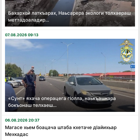
Бахархой латкъарах, Наьсарера экологи толхаераш
меттадоаладир...
07.08.2026 09:13
«Сунт» яхача операцега гӏолла, наькъашкара
бокъонаш телхаеш...
06.08.2026 20:37
Магасе хьем боацача штаба кхетаче дӏайихьар
Мехкадас