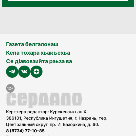
Газета белгалонаш
Кепа тохара хьакъехьа
Се дӀавовзийта раьза ва
Керттера редактор: Курскенаькъан Х.
386101, Республика Ингушетия, г. Назрань, тер.
Центральный округ, пр. И. Базоркина, д. 60.
8 (8734) 77-10-85