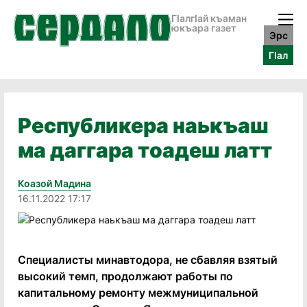
ГӀалгӀай къаман
юкъара газет
Эрс
ГӀал
Республикера наькъаш
ма даггара тоадеш латт
Коазой Мадина
16.11.2022 17:17
Специалисты минавтодора, не сбавляя взятый
высокий темп, продолжают работы по
капитальному ремонту межмуниципальной