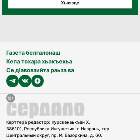
Хьаязде
Газета белгалонаш
Кепа тохара хьакъехьа
Се дӀавовзийта раьза ва
Керттера редактор: Курскенаькъан Х.
386101, Республика Ингушетия, г. Назрань, тер.
Центральный округ, пр. И. Базоркина, д. 60.