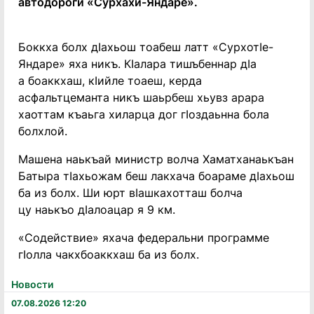
автодороги «Сурхахи-Яндаре».
Боккха болх дIахьош тоабеш латт «СурхотIе-
Яндаре» яха никъ. КIалара тишъбеннар дIа
а боаккхаш, кIийле тоаеш, керда
асфальтцеманта никъ шаьрбеш хьувз арара
хаоттам къаьга хиларца дог гIоздаьнна бола
болхлой.
Машена наькъай министр волча Хаматханаькъан
Батыра тIахьожам беш лакхача боараме дIахьош
ба из болх. Ши юрт вIашкахотташ болча
цу наькъо дIалоацар я 9 км.
«Содействие» яхача федеральни программе
гIолла чакхбоаккхаш ба из болх.
Новости
07.08.2026 12:20