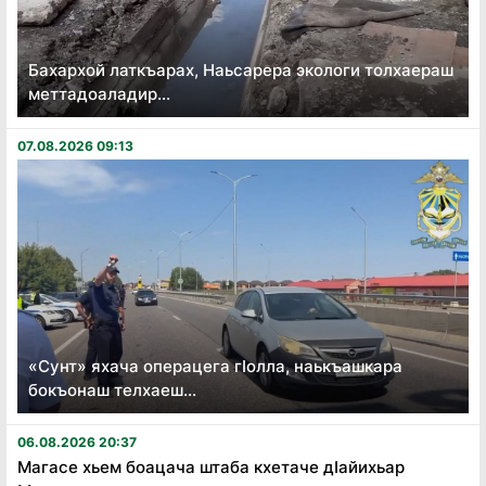
Бахархой латкъарах, Наьсарера экологи толхаераш
меттадоаладир...
07.08.2026 09:13
«Сунт» яхача операцега гӏолла, наькъашкара
бокъонаш телхаеш...
06.08.2026 20:37
Магасе хьем боацача штаба кхетаче дӏайихьар