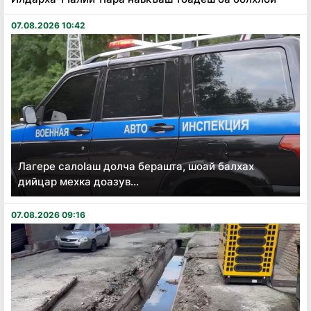
07.08.2026 10:42
Лагере салоӏаш долча берашта, шоай балхах
дийцар мехка доазув...
07.08.2026 09:16