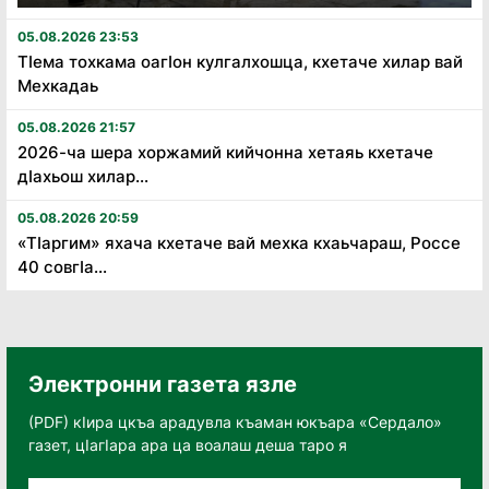
05.08.2026 23:53
Тӏема тохкама оагӏон кулгалхошца, кхетаче хилар вай
Мехкадаь
05.08.2026 21:57
2026-ча шера хоржамий кийчонна хетаяь кхетаче
дӏахьош хилар...
05.08.2026 20:59
«Тӏаргим» яхача кхетаче вай мехка кхаьчараш, Россе
40 совгӏа...
Электронни газета язле
(PDF) кӀира цкъа арадувла къаман юкъара «Сердало»
газет, цӀагӀара ара ца воалаш деша таро я