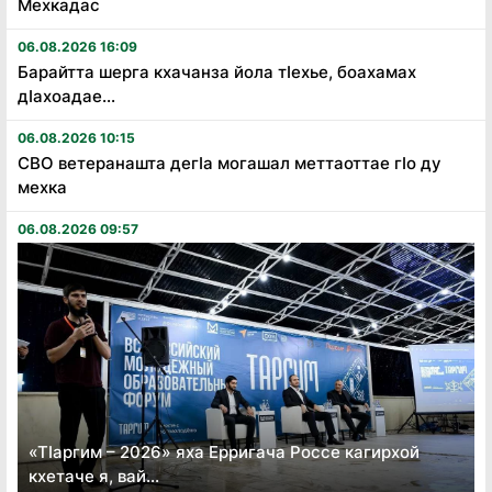
Мехкадас
06.08.2026 16:09
Барайтта шерга кхачанза йола тӏехье, боахамах
дӏахоадае...
06.08.2026 10:15
СВО ветеранашта дегӏа могашал меттаоттае гӏо ду
мехка
06.08.2026 09:57
«Тӏаргим – 2026» яха Ерригача Россе кагирхой
кхетаче я, вай...