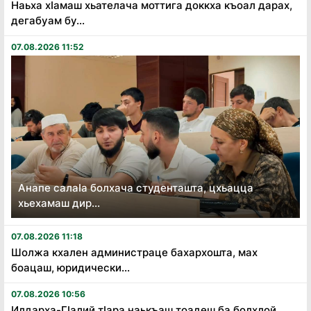
Наьха хӏамаш хьателача моттига доккха къоал дарах,
дегабуам бу...
07.08.2026 11:52
Анапе салаӏа болхача студенташта, цхьацца
хьехамаш дир...
07.08.2026 11:18
Шолжа кхален администраце бахархошта, мах
боацаш, юридически...
07.08.2026 10:56
Илдарха-Гӏалий тӏара наькъаш тоадеш ба болхлой