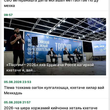
СВО ветеранашта дегӏа могашал меттаоттае гӏо ду
мехка
09:57
«Тӏаргим – 2026» яха Ерригача Россе кагирхой
кхетаче я, вай...
05.08.2026 23:53
Тӏема тохкама оагӏон кулгалхошца, кхетаче хилар вай
Мехкадаь
05.08.2026 21:57
2026-ча шера хоржамий кийчонна хетаяь кхетаче