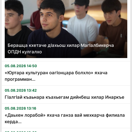
Берашца кхетаче дӏахьош хилар Магӏалбикерча
ОПДН кулгалхо
05.08.2026 14:50
«Юртара культуран оагӏонцара болхло» яхача
программан...
05.08.2026 13:42
Гӏалгӏай къаьнара къахьегам дийнбеш хилар Инаркъе
05.08.2026 13:16
«Даьхен лорабой» яхача ганза вай мехкарча филиала
керда...