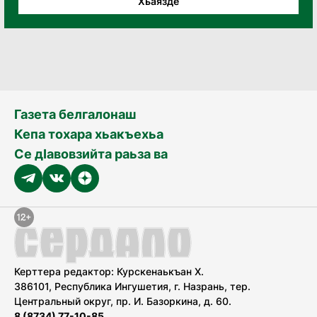
Хьаязде
Газета белгалонаш
Кепа тохара хьакъехьа
Се дӀавовзийта раьза ва
Керттера редактор: Курскенаькъан Х.
386101, Республика Ингушетия, г. Назрань, тер.
Центральный округ, пр. И. Базоркина, д. 60.
8 (8734) 77-10-85