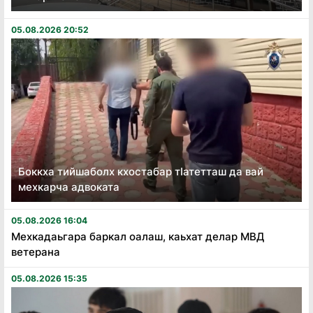
05.08.2026 20:52
Боккха тийшаболх кхостабар тӏатетташ да вай
мехкарча адвоката
05.08.2026 16:04
Мехкадаьгара баркал оалаш, каьхат делар МВД
ветерана
05.08.2026 15:35