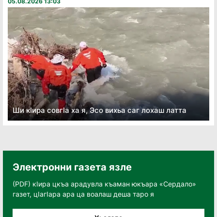
05.08.2026 13:03
Ши кӏира совгӏа ха я, Эсо вихьа саг лохаш латта
Электронни газета язле
(PDF) кӀира цкъа арадувла къаман юкъара «Сердало»
газет, цӀагӀара ара ца воалаш деша таро я