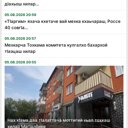
дӏахьош хилар...
05.08.2026 20:59
«Тӏаргим» яхача кхетаче вай мехка кхаьчараш, Россе
40 совгӏа...
05.08.2026 20:57
Мехкарча Тохкама комитета кулгалхо бахархой
тӏаэцаш хилар
05.08.2026 20:55
Нах хӏама даа тӏалаттача моттигий хьал тохкаш
хилар Магӏалбике