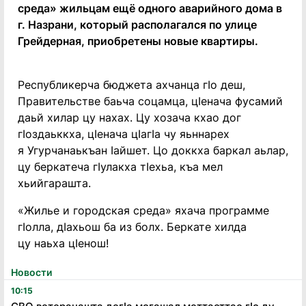
среда» жильцам ещё одного аварийного дома в
г. Назрани, который располагался по улице
Грейдерная, приобретены новые квартиры.
Республикерча бюджета ахчанца гIо деш,
Правительстве баьча соцамца, цIенача фусамий
даьй хилар цу нахах. Цу хозача кхао дог
гIоздаьккха, цIенача цIагIа чу яьннарех
я Угурчанаькъан Iайшет. Цо доккха баркал аьлар,
цу беркатеча гIулакха тIехьа, къа мел
хьийгарашта.
«Жилье и городская среда» яхача программе
гIолла, дIахьош ба из болх. Беркате хилда
цу наьха цIенош!
Новости
10:15