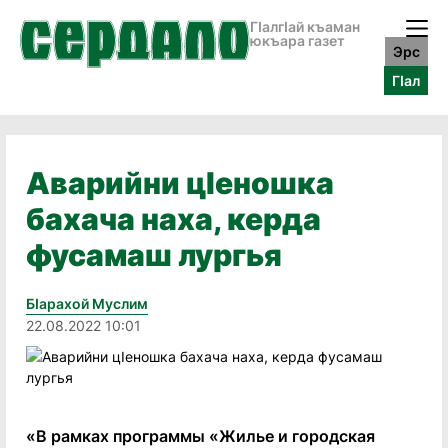
ГӀалгӀай къаман
юкъара газет
Эрс
ГӀал
Аварийни цIеношка
бахача наха, керда
фусамаш лургья
Бӏарахой Муслим
22.08.2022 10:01
«В рамках программы «Жилье и городская