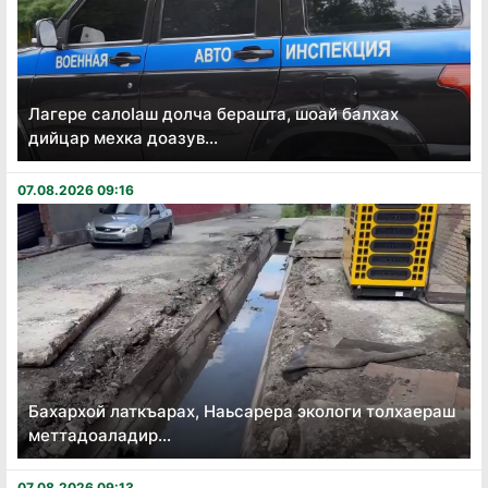
Лагере салоӏаш долча берашта, шоай балхах
дийцар мехка доазув...
07.08.2026 09:16
Бахархой латкъарах, Наьсарера экологи толхаераш
меттадоаладир...
07.08.2026 09:13