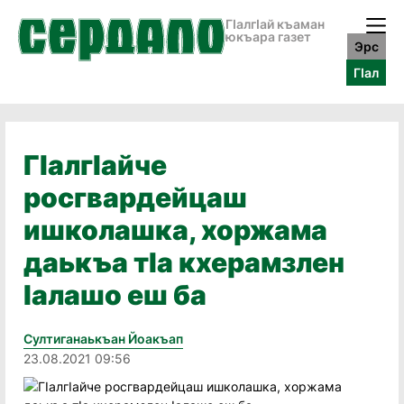
ГӀалгӀай къаман
юкъара газет
Эрс
ГӀал
ГIалгIайче
росгвардейцаш
ишколашка, хоржама
даькъа тIа кхерамзлен
Iалашо еш ба
Султиганаькъан Йоакъап
23.08.2021 09:56