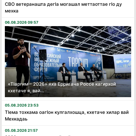
СВО ветеранашта дегӏа могашал меттаоттае гӏо ду
мехка
06.08.2026 09:57
«Тӏаргим – 2026» яха Ерригача Россе кагирхой
кхетаче я, вай...
05.08.2026 23:53
Тӏема тохкама оагӏон кулгалхошца, кхетаче хилар вай
Мехкадаь
05.08.2026 21:57