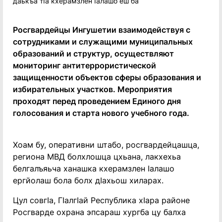
Росгвардейцы Ингушетии взаимодействуя с
сотрудниками и служащими муниципальных
образований и структур, осуществляют
мониторинг антитеррористической
защищенности объектов сферы образования и
избирательных участков. Мероприятия
проходят перед проведением Единого дня
голосования и старта нового учебного года.
Хоам бу, оперативни штабо, росгвардейцашца,
региона МВД болхлошца цхьана, лакхехьа
белгалъяьча ханашка кхерамзлен Iалашо
ергйолаш бола болх дIахьош хиларах.
Цул совгIа, ГIалгIай Республика хIара районе
Росгварде охрана эпсараш хургба цу балха