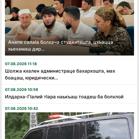
Анапе салаӏа болхача студенташта, цхьацца
хьехамаш дир...
07.08.2026 11:18
Шолжа кхален администраце бахархошта, мах
боацаш, юридически...
07.08.2026 10:56
Илдарха-Гӏалий тӏара наькъаш тоадеш ба болхлой
07.08.2026 10:42