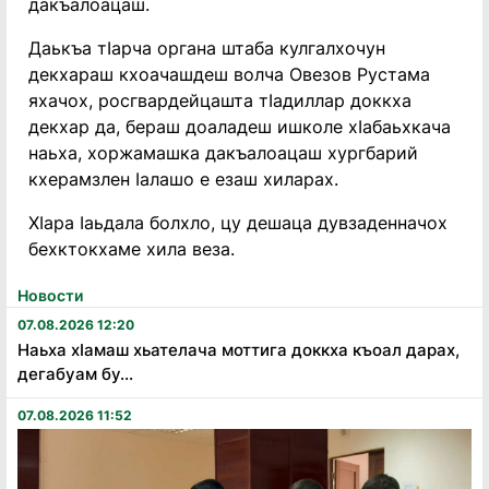
дакъалоацаш.
Даькъа тIарча органа штаба кулгалхочун
декхараш кхоачашдеш волча Овезов Рустама
яхачох, росгвардейцашта тIадиллар доккха
декхар да, бераш доаладеш ишколе хIабаьхкача
наьха, хоржамашка дакъалоацаш хургбарий
кхерамзлен Iалашо е езаш хиларах.
ХIара Iаьдала болхло, цу дешаца дувзаденначох
бехктокхаме хила веза.
Новости
07.08.2026 12:20
Наьха хӏамаш хьателача моттига доккха къоал дарах,
дегабуам бу...
07.08.2026 11:52