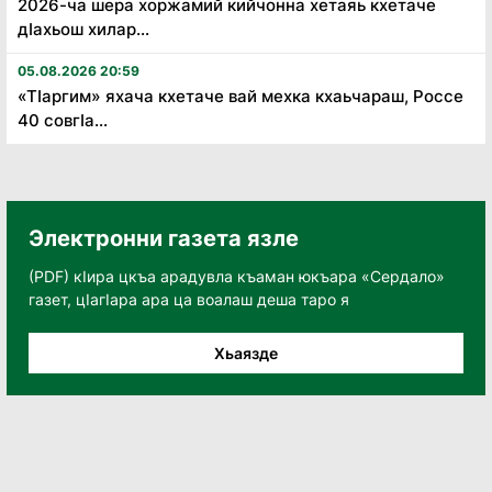
2026-ча шера хоржамий кийчонна хетаяь кхетаче
дӏахьош хилар...
05.08.2026 20:59
«Тӏаргим» яхача кхетаче вай мехка кхаьчараш, Россе
40 совгӏа...
Электронни газета язле
(PDF) кӀира цкъа арадувла къаман юкъара «Сердало»
газет, цӀагӀара ара ца воалаш деша таро я
Хьаязде