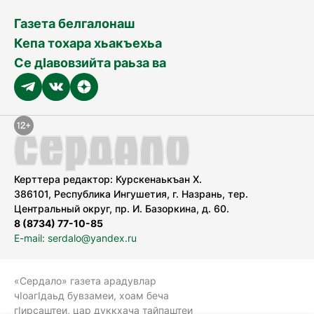
Газета белгалонаш
Кепа тохара хьакъехьа
Се дӀавовзийта раьза ва
Керттера редактор: Курскенаькъан Х.
386101, Республика Ингушетия, г. Назрань, тер.
Центральный округ, пр. И. Базоркина, д. 60.
8 (8734) 77-10-85
E-mail: serdalo@yandex.ru
«Сердало» газета арадувлар
чIоагIдаьд бувзамеи, хоам беча
гIирсаштеи, цар дуккхача тайпаштеи