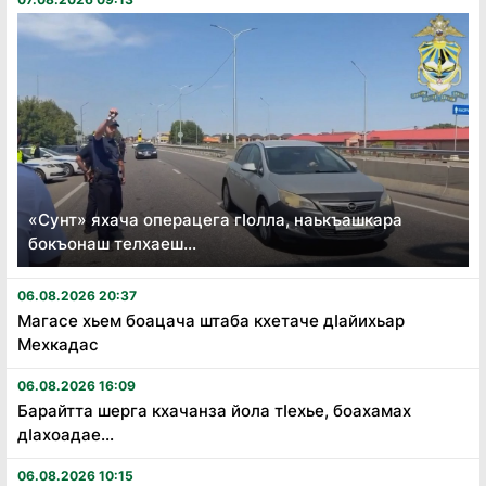
«Сунт» яхача операцега гӏолла, наькъашкара
бокъонаш телхаеш...
06.08.2026 20:37
Магасе хьем боацача штаба кхетаче дӏайихьар
Мехкадас
06.08.2026 16:09
Барайтта шерга кхачанза йола тӏехье, боахамах
дӏахоадае...
06.08.2026 10:15