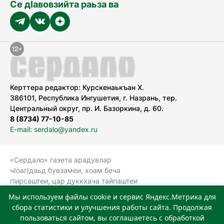
Се дӀавовзийта раьза ва
Керттера редактор: Курскенаькъан Х.
386101, Республика Ингушетия, г. Назрань, тер.
Центральный округ, пр. И. Базоркина, д. 60.
8 (8734) 77-10-85
E-mail: serdalo@yandex.ru
«Сердало» газета арадувлар
чIоагIдаьд бувзамеи, хоам беча
гIирсаштеи, цар дуккхача тайпаштеи
тIахьожам лоаттабеча Федеральни
Мы используем файлы cookie и сервис Яндекс.Метрика для
болхлоша (Роскомнадзор).
сбора статистики и улучшения работы сайта. Продолжая
Реестровая запись СМИ: ЭЛ № ФС 77-
пользоваться сайтом, вы соглашаетесь с обработкой
78323 от 15.05.2020 г. Учредитель: