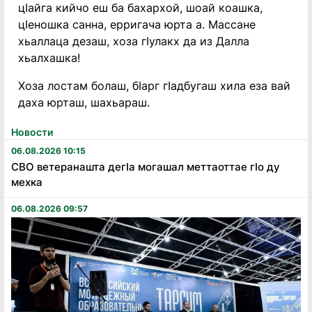
цIайга кийчо еш ба бахархой, шоай коашка,
цIеношка санна, ерригача юрта а. Массане
хьаллаца дезаш, хоза гIулакх да из Далла
хьалхашка!
Хоза лостам болаш, бIарг гIадбугаш хила еза вай
даха юрташ, шахьараш.
Новости
06.08.2026 10:15
СВО ветеранашта дегӏа могашал меттаоттае гӏо ду
мехка
06.08.2026 09:57