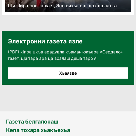
Ши кӏира совгӏа ха я, Эсо вихьа саг лохаш латта
Электронни газета язле
(PDF) кӀира цкъа арадувла къаман юкъара «Сердало»
газет, цӀагӀара ара ца воалаш деша таро я
Хьаязде
Газета белгалонаш
Кепа тохара хьакъехьа