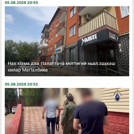
05.08.2026 20:55
Нах хӏама даа тӏалаттача моттигий хьал тохкаш
хилар Магӏалбике
05.08.2026 20:52