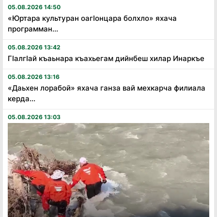
05.08.2026 14:50
«Юртара культуран оагӏонцара болхло» яхача
программан...
05.08.2026 13:42
Гӏалгӏай къаьнара къахьегам дийнбеш хилар Инаркъе
05.08.2026 13:16
«Даьхен лорабой» яхача ганза вай мехкарча филиала
керда...
05.08.2026 13:03