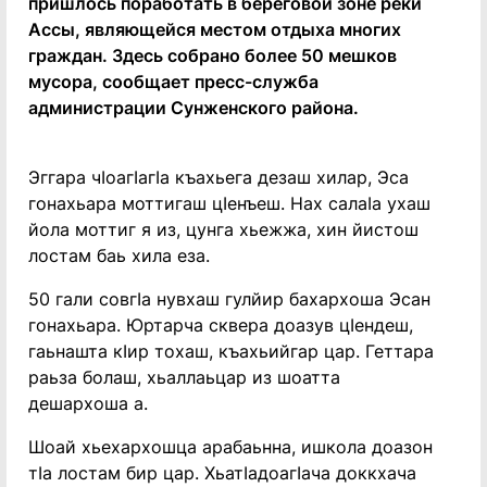
пришлось поработать в береговой зоне реки
Ассы, являющейся местом отдыха многих
граждан. Здесь собрано более 50 мешков
мусора, сообщает пресс-служба
администрации Сунженского района.
Эггара чIоагIагIа къахьега дезаш хилар, Эса
гонахьара моттигаш цIенъеш. Нах салаIа ухаш
йола моттиг я из, цунга хьежжа, хин йистош
лостам баь хила еза.
50 гали совгIа нувхаш гулйир бахархоша Эсан
гонахьара. Юртарча сквера доазув цIендеш,
гаьнашта кIир тохаш, къахьийгар цар. Геттара
раьза болаш, хьаллаьцар из шоатта
дешархоша а.
Шоай хьехархошца арабаьнна, ишкола доазон
тIа лостам бир цар. ХьатIадоагIача доккхача