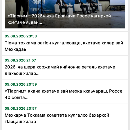
«Тӏаргим – 2026» яха Ерригача Россе кагирхой
кхетаче я, вай...
05.08.2026 23:53
Тӏема тохкама оагӏон кулгалхошца, кхетаче хилар вай
Мехкадаь
05.08.2026 21:57
2026-ча шера хоржамий кийчонна хетаяь кхетаче
дӏахьош хилар...
05.08.2026 20:59
«Тӏаргим» яхача кхетаче вай мехка кхаьчараш, Россе
40 совгӏа...
05.08.2026 20:57
Мехкарча Тохкама комитета кулгалхо бахархой
тӏаэцаш хилар