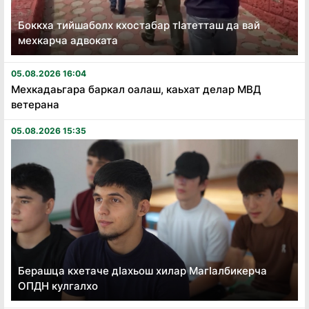
Боккха тийшаболх кхостабар тӏатетташ да вай
мехкарча адвоката
05.08.2026 16:04
Мехкадаьгара баркал оалаш, каьхат делар МВД
ветерана
05.08.2026 15:35
Берашца кхетаче дӏахьош хилар Магӏалбикерча
ОПДН кулгалхо