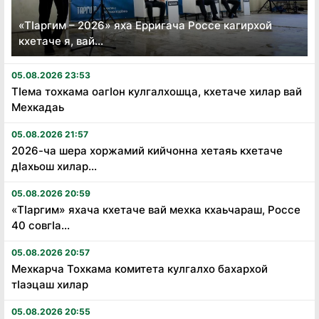
«Тӏаргим – 2026» яха Ерригача Россе кагирхой
кхетаче я, вай...
05.08.2026 23:53
Тӏема тохкама оагӏон кулгалхошца, кхетаче хилар вай
Мехкадаь
05.08.2026 21:57
2026-ча шера хоржамий кийчонна хетаяь кхетаче
дӏахьош хилар...
05.08.2026 20:59
«Тӏаргим» яхача кхетаче вай мехка кхаьчараш, Россе
40 совгӏа...
05.08.2026 20:57
Мехкарча Тохкама комитета кулгалхо бахархой
тӏаэцаш хилар
05.08.2026 20:55