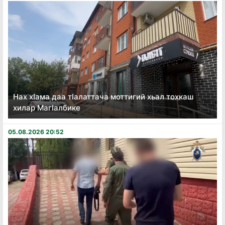
Нах хӏама даа тӏалаттача моттигий хьал тохкаш
хилар Магӏалбике
05.08.2026 20:52