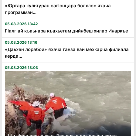
«Юртара культуран оагӏонцара болхло» яхача
программан...
05.08.2026 13:42
Гӏалгӏай къаьнара къахьегам дийнбеш хилар Инаркъе
05.08.2026 13:16
«Даьхен лорабой» яхача ганза вай мехкарча филиала
керда...
05.08.2026 13:03
Ши кӏира совгӏа ха я, Эсо вихьа саг лохаш латта