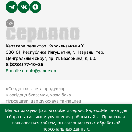
Керттера редактор: Курскенаькъан Х.
386101, Республика Ингушетия, г. Назрань, тер.
Центральный округ, пр. И. Базоркина, д. 60.
8 (8734) 77-10-85
E-mail: serdalo@yandex.ru
«Сердало» газета арадувлар
чIоагIдаьд бувзамеи, хоам беча
гIирсаштеи, цар дуккхача тайпаштеи
тIахьожам лоаттабеча Федеральни
Мы используем файлы cookie и сервис Яндекс.Метрика для
болхлоша (Роскомнадзор).
сбора статистики и улучшения работы сайта. Продолжая
Реестровая запись СМИ: ЭЛ № ФС 77-
пользоваться сайтом, вы соглашаетесь с обработкой
78323 от 15.05.2020 г. Учредитель:
персональных данных.
Государственное автономное