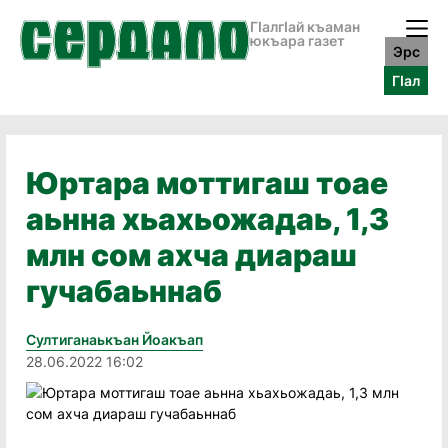
ГӀалгӀай къаман
юкъара газет
Эрс
ГӀал
Юртара моттигаш тоае
аьнна хьахьожадаь, 1,3
млн сом ахча диараш
гучабаьннаб
Султиганаькъан Йоакъап
28.06.2022 16:02