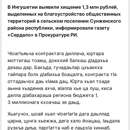
В Ингушетии выявили хищение 1,3 млн рублей,
выделенных на благоустройство общественных
территорий в сельском поселении Сунженского
района республики, информировали газету
«Сердало» в Прокуратуре РИ.
ЧIоагIъяьча контрактага диллача, юртара
моттигаш тоаеш, доккхий балхаш дIадахьа
дезаш дар. Бакъда, гучадаьлар цхьаккха
тайпара болх дIабихьа боацалга, контракта тIа
оттадаьчох даь хIама дац. Юрта хьал тоаде
аьнна хьаденна ахча, вIалла хье ца луш, киса
делла дIабахараша региона бюджета 1,
3 миллионага кхоачаш зе даьд.
Хьагучох, шоай хьал чIоагIагIа дага даьллад
царна, цунга хьежжа, дега хало йоацаш, Iаьдала
рузкъа диъа, паргIатта наб е лаьрхIа хиннаб.