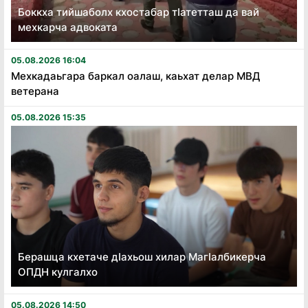
Боккха тийшаболх кхостабар тӏатетташ да вай
мехкарча адвоката
05.08.2026 16:04
Мехкадаьгара баркал оалаш, каьхат делар МВД
ветерана
05.08.2026 15:35
Берашца кхетаче дӏахьош хилар Магӏалбикерча
ОПДН кулгалхо
05.08.2026 14:50