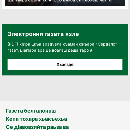
Электронни газета язле
(PDF) кӀира цкъа арадувла къаман юкъара «Сердало»
газет, цӀагӀара ара ца воалаш деша таро я
Хьаязде
Газета белгалонаш
Кепа тохара хьакъехьа
Се дӀавовзийта раьза ва