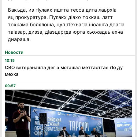
Бакъда, из гIулакх иштта тесса дита лаьрхIа
яц прокуратура. ГIулакх дIахо тохкаш латт
тохкама болхлоша, цул тIехьагIа шоашта доагIа
таIазар, дизза, дIаэцаргда юрта хьожадаь ахча
диараша.
Новости
10:15
СВО ветеранашта дегӏа могашал меттаоттае гӏо ду
мехка
09:57