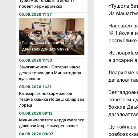
Туризмах толашагӏа йола 11
«Тушола бет
проект хержар мехка
Из вIашагIъ
05.08.2026 11:37
Наьсарен ш
№ 1 йолча 
республике 
Газах, токах хьаӏайна латтача
декхарах дийцар мехка
Из лоархIам
а эпсарий а
05.08.2026 11:33
Заьзгакъонгий-Юртарча наьха
ЛоархIаме 
дехар теркалдир Минавтодора
кулгалхочо
дагалоаттам
05.08.2026 11:31
Белгалдоакк
Къамаргах нокхармозо юв
советски ду
техача кӏаьнка гӏо деш хилар вай
лораш
боккха Даь
04.08.2026 09:12
дагалоаттая
Муниципалитета керда кулгалхо
дӏавовзийтар Наьсарен кхале
Цу тайпара 
совбоаккхаш
04.08.2026 09:07