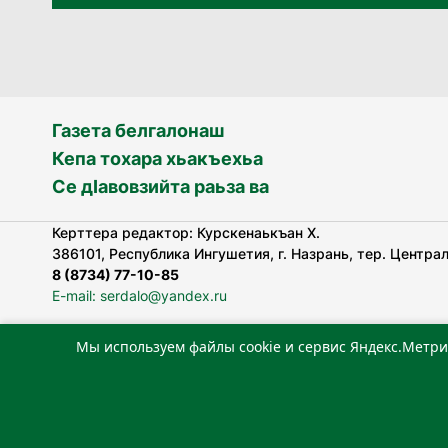
Газета белгалонаш
Кепа тохара хьакъехьа
Се дӀавовзийта раьза ва
Керттера редактор: Курскенаькъан Х.
386101, Республика Ингушетия, г. Назрань, тер. Централь
8 (8734) 77-10-85
E-mail: serdalo@yandex.ru
Мы используем файлы cookie и сервис Яндекс.Метри
«Сердало» газета арадувлар чIоагIдаьд бувзамеи, хоам
лоаттабеча Федеральни болхлоша (Роскомнадзор).
Реестровая запись СМИ: ЭЛ № ФС 77-78323 от 15.05.202
«Издательский дом «Сердало»