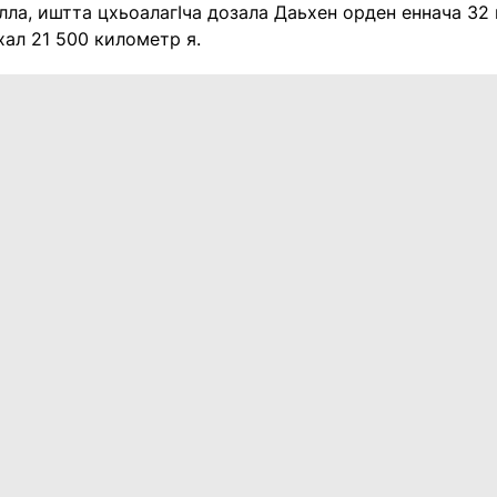
лла, иштта цхьоалагIча дозала Даьхен орден еннача 32 
хал 21 500 километр я.