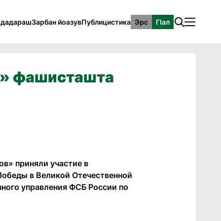
рдадараш
Зарбан йоазув
Публицистика
Эрс
ГӀал
й» фашисташта
ов» приняли участие в
Победы в Великой Отечественной
чного управления ФСБ России по