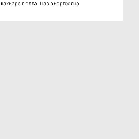
шахьаре гIолла. Цар хьоргболча