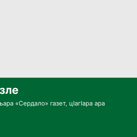
язле
ара «Сердало» газет, цӀагӀара ара