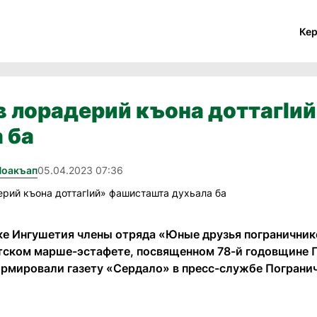
Ке
в лорадерий къона доттагIи
 ба
Йоакъап
05.04.2023 07:36
ке Ингушетия члены отряда «Юные друзья пограничник
ском марше-эстафете, посвященном 78-й годовщине 
ормировали газету «Сердало» в пресс-службе Пограни