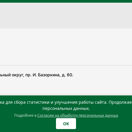
ный округ, пр. И. Базоркина, д. 60.
ка для сбора статистики и улучшения работы сайта. Продолжая 
 беча гIирсаштеи, цар дуккхача тайпаштеи тIахьожам
персональных данных.
Подробнее в
Согласии на обработку персональных данных
0 г. Учредитель: Государственное автономное учреждение
OK