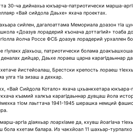
та 30-ча дийнахьа юкъарча-патриотически марша-аргIа
еллаяр «Вай сийдола Даьхе» яхача проектах.
ахьара сийлен, дагалоаттама Мемориала доазон тIа цу
ишкола «Доазув лорадерий къонача доттагIий» тоаба до
гIолла йолча Россе ФСБ доазув лорадерий урхаллен бо
е гIулакх дIахьош, патриотически болама доакъашхоша
 деналах дийцар, Даьхе лораеш царна карагIдаьннар да
кхетаче йистейоалаш, Брестски крепость лораеш тIеххь
а улга тIа зизаш а дехкар.
х, «Вай Сийдола Котало» яхача цхьанкхетара юкъара-п
кхача къамий халкъа карагIдаьннар дувцаш йола исторе
ймехка тIом лаьттача 1941-1945 шерашка немций фаши
ра.
марш-аргIа дIаяхьар лоархIаме да, кхувш йоагIача тIех
 бола кхетам балара. Из чакхйоал 11 шахьар-турпалхо 