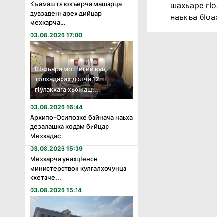
Къамашта юкъерча машарца
шахьаре гIо
дувзаденнарех дийцар
наькъа бIоа
мехкарча...
03.08.2026 17:00
Шахьара моттигий куц
толхадарах долча 12
гӏулакхага хьожаш...
03.08.2026 16:44
Архипо-Осиповке байнача наьха
дезалашка кодам бийцар
Мехкадас
03.08.2026 15:39
Мехкарча унахцӏенон
министерствон кулгалхочунца
кхетаче...
03.08.2026 15:14