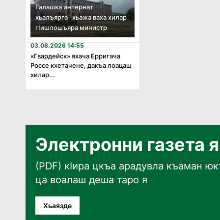
Галашка интернат
хьалъярга хьажа ваха хилар
гӏишлошъяра министр
03.08.2026 14:55
«Гвардейск» яхача Ерригача
Россе кхетачене, дакъа лоацаш
хилар...
Электронни газета 
(PDF) кӀира цкъа арадувла къаман юкъ
ца воалаш деша таро я
Хьаязде