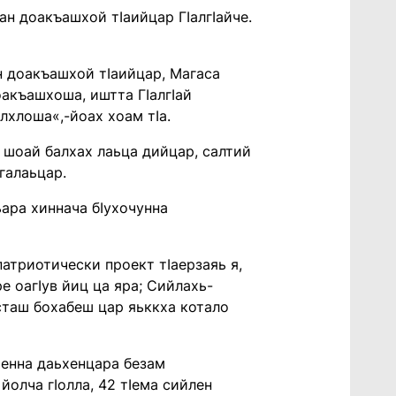
н доакъашхой тIаийцар ГIалгIайче.
н доакъашхой тIаийцар, Магаса
акъашхоша, иштта ГIалгIай
лхлоша«,-йоах хоам тIа.
 шоай балхах лаьца дийцар, салтий
галаьцар.
ара хиннача бIухочунна
атриотически проект тIаерзаяь я,
 оагIув йиц ца яра; Сийлахь-
сташ бохабеш цар яьккха котало
ьенна даьхенцара безам
йолча гIолла, 42 тIема сийлен