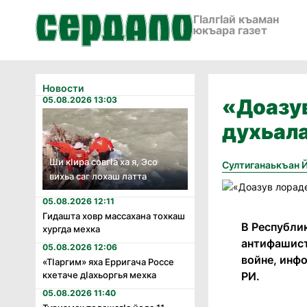
ГӀалгӀай къаман
юкъара газет
Новости
05.08.2026 13:03
«Доазу
духьала
Ши кӏира совгӏа ха я, Эсо
Султиганаькъан 
вихьа саг лохаш латта
05.08.2026 12:11
Гидашта ховр массахана тохкаш
В Республи
хургда мехка
антифашист
05.08.2026 12:06
войне, инф
«Тӏаргим» яха Ерригача Россе
РИ.
кхетаче дӏахьоргья мехка
05.08.2026 11:40