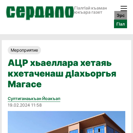
ГӀалгӀай къаман
юкъара газет
Эрс
ГӀал
Мероприятие
АЦР хьаеллара хетаяь
кхетаченаш дӀахьоргья
Магасе
Султиганаькъан Йоакъап
19.02.2024 11:58