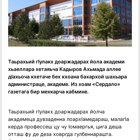
Таьрахьий гӀулакх доаржадарах йола академи
хьаеллара хетаяьча Кадыров Ахьмада аллее
дӀахьоча кхетаче бех кхоана бахархой шахьара
администраце, академе. Из хоам «Сердало»
газетага бир мехкарча кабмине.
Таьрахьий гӀулакх доаржадарах йолча
академеца дувзаденна лоархӀамедараш, малагӀа
керда профессеш цу чу Ӏомаергья, цига деша
отташ фу де деза ховргда гулбеннарашта.