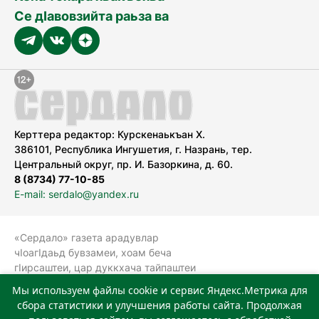
Се дӀавовзийта раьза ва
Керттера редактор: Курскенаькъан Х.
386101, Республика Ингушетия, г. Назрань, тер.
Центральный округ, пр. И. Базоркина, д. 60.
8 (8734) 77-10-85
E-mail: serdalo@yandex.ru
«Сердало» газета арадувлар
чIоагIдаьд бувзамеи, хоам беча
гIирсаштеи, цар дуккхача тайпаштеи
тIахьожам лоаттабеча Федеральни
Мы используем файлы cookie и сервис Яндекс.Метрика для
болхлоша (Роскомнадзор).
сбора статистики и улучшения работы сайта. Продолжая
Реестровая запись СМИ: ЭЛ № ФС 77-