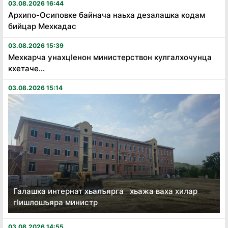
03.08.2026 16:44
Архипо-Осиповке байнача наьха дезалашка кодам
бийцар Мехкадас
03.08.2026 15:39
Мехкарча унахцӏенон министерствон кулгалхочунца
кхетаче...
03.08.2026 15:14
Галашка интернат хьалъярга хьажа ваха хилар
гӏишлошъяра министр
03.08.2026 14:55