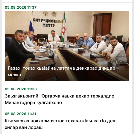
05.08.2026 11:37
Газах, токах хьаӏайна латтача декхарах дийцар
мехка
05.08.2026 11:33
Заьзгакъонгий-Юртарча наьха дехар теркалдир
Минавтодора кулгалхочо
05.08.2026 11:31
Къамаргах нокхармозо юв техача кӏаьнка гӏо деш
хилар вай лораш