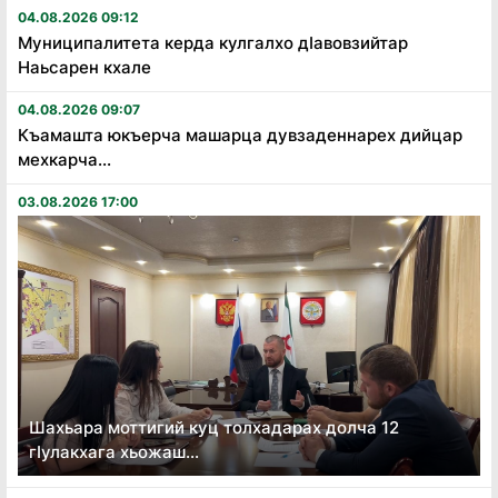
04.08.2026 09:12
Муниципалитета керда кулгалхо дӏавовзийтар
Наьсарен кхале
04.08.2026 09:07
Къамашта юкъерча машарца дувзаденнарех дийцар
мехкарча...
03.08.2026 17:00
Шахьара моттигий куц толхадарах долча 12
гӏулакхага хьожаш...