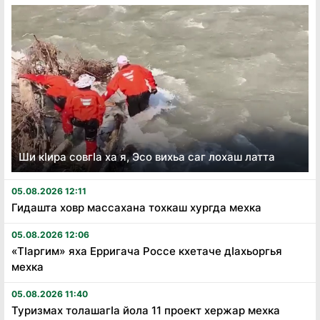
Ши кӏира совгӏа ха я, Эсо вихьа саг лохаш латта
05.08.2026 12:11
Гидашта ховр массахана тохкаш хургда мехка
05.08.2026 12:06
«Тӏаргим» яха Ерригача Россе кхетаче дӏахьоргья
мехка
05.08.2026 11:40
Туризмах толашагӏа йола 11 проект хержар мехка