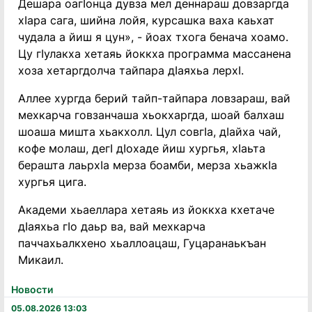
Дешара оагӀонца дувза мел деннараш довзаргда
хӀара сага, шийна лойя, курсашка ваха каьхат
чудала а йиш я цун», - йоах тхога бенача хоамо.
Цу гӀулакха хетаяь йоккха программа массанена
хоза хетаргдолча тайпара дӀаяхьа лерхӀ.
Аллее хургда берий тайп-тайпара ловзараш, вай
мехкарча говзанчаша хьокхаргда, шоай балхаш
шоаша мишта хьакхолл. Цул совгӀа, дӀайха чай,
кофе молаш, дегӀ дӀохаде йиш хургья, хӀаьта
берашта лаьрхӀа мерза боамби, мерза хьажкӀа
хургья цига.
Академи хьаеллара хетаяь из йоккха кхетаче
дӀаяхьа гӀо даьр ва, вай мехкарча
паччахьалкхено хьаллоацаш, Гуцаранаькъан
Микаил.
Новости
05.08.2026 13:03