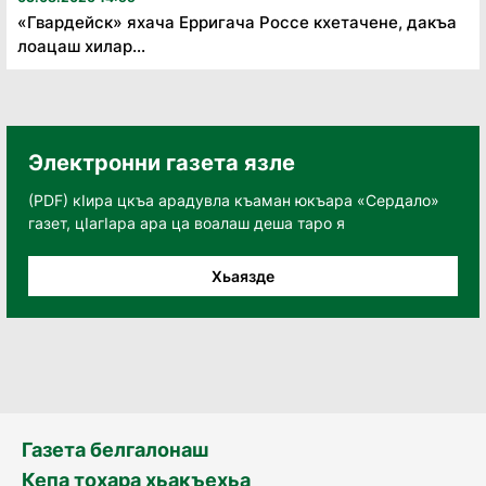
«Гвардейск» яхача Ерригача Россе кхетачене, дакъа
лоацаш хилар...
Электронни газета язле
(PDF) кӀира цкъа арадувла къаман юкъара «Сердало»
газет, цӀагӀара ара ца воалаш деша таро я
Хьаязде
Газета белгалонаш
Кепа тохара хьакъехьа