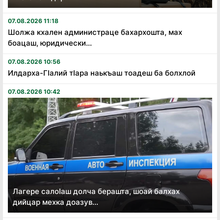
07.08.2026 11:18
Шолжа кхален администраце бахархошта, мах
боацаш, юридически...
07.08.2026 10:56
Илдарха-Гӏалий тӏара наькъаш тоадеш ба болхлой
07.08.2026 10:42
Лагере салоӏаш долча берашта, шоай балхах
дийцар мехка доазув...