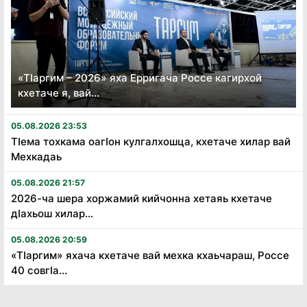
«Тӏаргим – 2026» яха Ерригача Россе кагирхой
кхетаче я, вай...
05.08.2026 23:53
Тӏема тохкама оагӏон кулгалхошца, кхетаче хилар вай
Мехкадаь
05.08.2026 21:57
2026-ча шера хоржамий кийчонна хетаяь кхетаче
дӏахьош хилар...
05.08.2026 20:59
«Тӏаргим» яхача кхетаче вай мехка кхаьчараш, Россе
40 совгӏа...