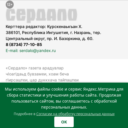
Керттера редактор: Курскенаькъан Х.
386101, Республика Ингушетия, г. Назрань, тер.
Центральный округ, пр. И. Базоркина, д. 60.
8 (8734) 77-10-85
E-mail: serdalo@yandex.ru
«Сердало» газета арадувлар
чIоагIдаьд бувзамеи, хоам беча
гIирсаштеи, цар дуккхача тайпаштеи
тIахьожам лоаттабеча Федеральни
Мы используем файлы cookie и сервис Яндекс.Метрика для
болхлоша (Роскомнадзор).
сбора статистики и улучшения работы сайта. Продолжая
Реестровая запись СМИ: ЭЛ № ФС 77-
пользоваться сайтом, вы соглашаетесь с обработкой
78323 от 15.05.2020 г. Учредитель:
персональных данных.
Государственное автономное
Подробнее в
Согласии на обработку персональных данных
учреждение «Издательский дом
OK
«Сердало»