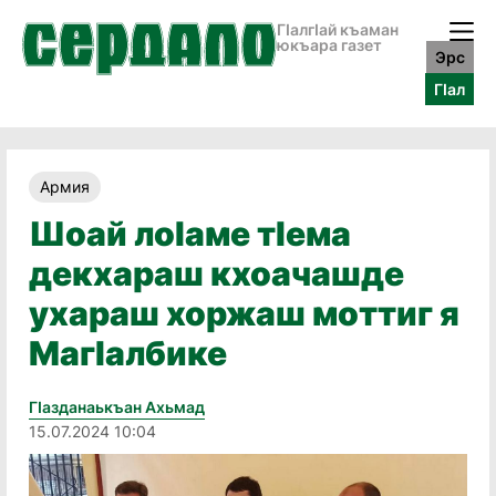
ГӀалгӀай къаман
юкъара газет
Эрс
ГӀал
Армия
Шоай лоӀаме тӀема
декхараш кхоачашде
ухараш хоржаш моттиг я
МагӀалбике
Гӏазданаькъан Ахьмад
15.07.2024 10:04