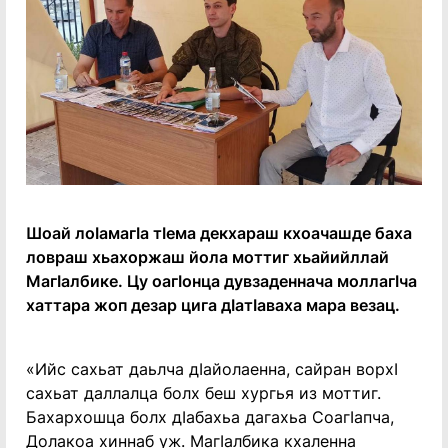
Шоай лоӀамагӀа тӀема декхараш кхоачашде баха
ловраш хьахоржаш йола моттиг хьайийллай
МагӀалбике. Цу оагӀонца дувзаденнача моллагӀча
хаттара жоп дезар цига дӀатӀаваха мара везац.
«Ийс сахьат даьлча дӀайолаенна, сайран ворхӀ
сахьат даллалца болх беш хургья из моттиг.
Бахархошца болх дӀабахьа дагахьа СоагӀапча,
Долакоа хиннаб уж. МагӀалбика кхаленна