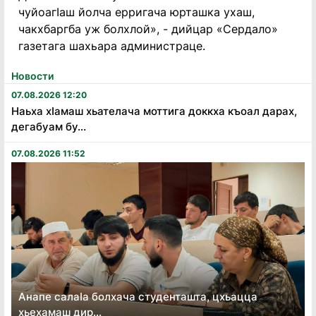
чуйоагӀаш йолча ерригача юрташка ухаш,
чакхбаргба уж болхлой», - дийцар «Сердало»
газетага шахьара администраце.
Новости
07.08.2026 12:20
Наьха хӏамаш хьателача моттига доккха къоал дарах,
дегабуам бу...
07.08.2026 11:52
Анапе салаӏа болхача студенташта, цхьацца
хьехамаш дир...