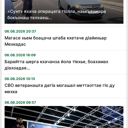
«Сунт» яхача операцега гӏолла, наькъашкара
бокъонаш телхаеш...
06.08.2026 20:37
Магасе хьем боацача штаба кхетаче дӏайихьар
Мехкадас
06.08.2026 16:09
Барайтта шерга кхачанза йола тӏехье, боахамах
дӏахоадае...
06.08.2026 10:15
СВО ветеранашта дегӏа могашал меттаоттае гӏо ду
мехка
06.08.2026 09:57