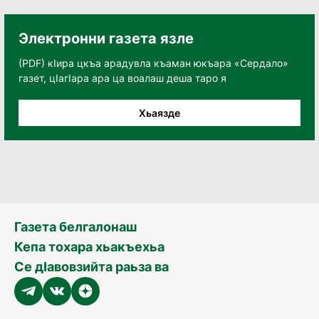
Электронни газета язле
(PDF) кӀира цкъа арадувла къаман юкъара «Сердало»
газет, цӀагӀара ара ца воалаш деша таро я
Хьаязде
Газета белгалонаш
Кепа тохара хьакъехьа
Се дӀавовзийта раьза ва