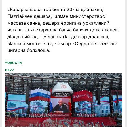
«Карарча шера тов бетта 23-ча дийнахьа;
ГӀалгӀайчен дешара, Ӏилман министерствос
массаза санна, дешара ерригача урхаллений
чоташ тӀа хьехархоша баьча балхах дола алапеш
дӀадахьийтад. Цу даькъ тӀа, декхар доаллаш,
вӀалла а моттиг яц», - аьлар «Сердало» газетага
цигарча болхлоша.
Новости
10:27