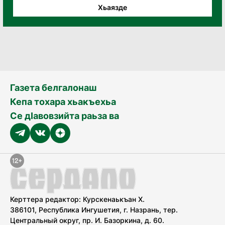
Хьаязде
Газета белгалонаш
Кепа тохара хьакъехьа
Се дӀавовзийта раьза ва
Керттера редактор: Курскенаькъан Х.
386101, Республика Ингушетия, г. Назрань, тер.
Центральный округ, пр. И. Базоркина, д. 60.