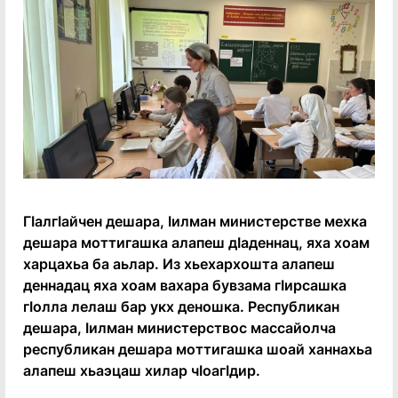
ГӀалгӀайчен дешара, Ӏилман министерстве мехка
дешара моттигашка алапеш дӀаденнац, яха хоам
харцахьа ба аьлар. Из хьехархошта алапеш
деннадац яха хоам вахара бувзама гӀирсашка
гӀолла лелаш бар укх деношка. Республикан
дешара, Ӏилман министерствос массайолча
республикан дешара моттигашка шоай ханнахьа
алапеш хьаэцаш хилар чӀоагӀдир.