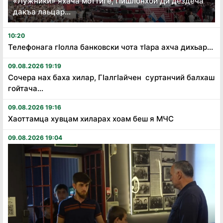
«Лужники» яхача моттиге, гӏишлонхой Ди дездеча
дакъа лаьцар...
10:20
Телефонага гӏолла банковски чота тӏара ахча дихьар...
09.08.2026 19:19
Сочера нах баха хилар, Гӏалгӏайчен суртанчий балхаш
гойтача...
09.08.2026 19:16
Хаоттамца хувцам хиларах хоам беш я МЧС
09.08.2026 19:04