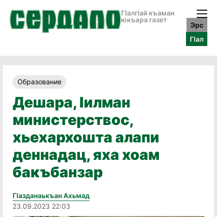
ГӀалгӀай къаман
юкъара газет
Эрс
ГӀал
Образование
Дешара, Ӏилман
министерствос,
хьехархошта алапи
деннадац, яха хоам
бакъбанзар
Гӏазданаькъан Ахьмад
23.09.2023 22:03