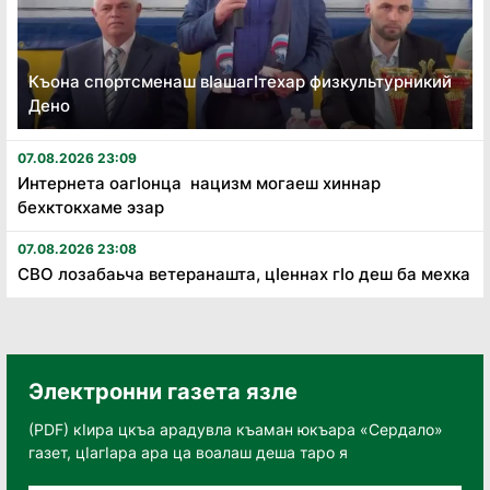
Къона спортсменаш вӏашагӏтехар физкультурникий
Дено
07.08.2026 23:09
Интернета оагӏонца нацизм могаеш хиннар
бехктокхаме эзар
07.08.2026 23:08
СВО лозабаьча ветеранашта, цӏеннах гӏо деш ба мехка
Электронни газета язле
(PDF) кӀира цкъа арадувла къаман юкъара «Сердало»
газет, цӀагӀара ара ца воалаш деша таро я