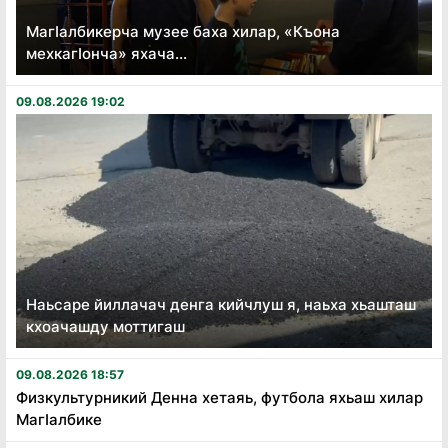
Магӏалбикерча музее баха хилар, «Къона
мехкагӏонча» яхача...
09.08.2026 19:02
Наьсаре йиллачач денга кийчлуш я, наьха хьашташ
кхоачашду моттигаш
09.08.2026 18:57
Физкультурникий Денна хетаяь, футбола яхьаш хилар
Магӏалбике