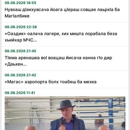
09.08.2026 18:55
Нувхаш дӏакхувсача йоага цӏераш совцае лаьрхӏа ба
Магӏалбике
08.08.2026 22:38
«Оаздик» оалача лагере, хих мишта лорабала беза
хьийхар МЧС...
08.08.2026 21:45
Тӏема аренашка воӏ воацаш йисача нанна гӏо дир
«Даьхен...
08.08.2026 21:42
«Магас» аэропорта болх тоабеш ба мехка
08.08.2026 11:41