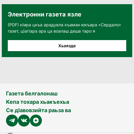
Электронни газета язле
(PDF) кӀира цкъа арадувла къаман юкъара «Сердало»
газет, цӀагӀара ара ца воалаш деша таро я
Хьаязде
Газета белгалонаш
Кепа тохара хьакъехьа
Се дӀавовзийта раьза ва