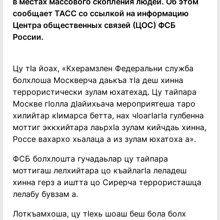
в местах массового скопления людей. Об этом
сообщает ТАСС со ссылкой на информацию
Центра общественных связей (ЦОС) ФСБ
России.
Цу тIа йоах, «Кхерамзлен Федеральни служба
болхлоша Москверча даькъа тIа деш хинна
террористически зулам юхатехад.
Цу тайпара
Москве гIолла дIайихьача мероприятеша таро
хилийтар кIимарса бетта, нах чIоагIагIа гулбенна
моттиг эккхийтара лаьрхIа зулам кийчдаь хинна,
Россе вахархо хьалаца а из зулам юхатоха а».
ФСБ болхлошта гучадаьлар цу тайпара
моттигаш лелхийтара цо къайлагIа леладеш
хинна герз а иштта цо Сирерча террористашца
лелабу бувзам а.
Лоткъамхоша, цу тIехь шоаш беш бола болх