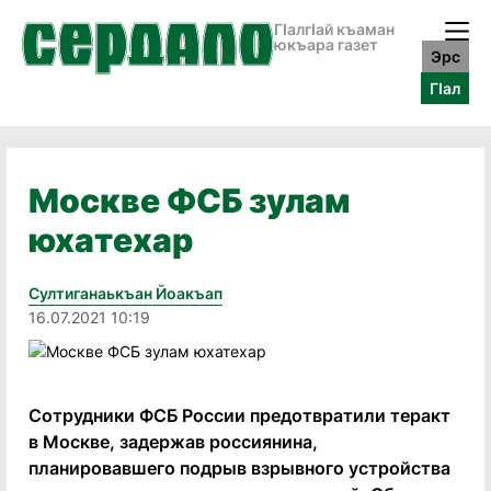
ГӀалгӀай къаман
юкъара газет
Эрс
ГӀал
Москве ФСБ зулам
юхатехар
Султиганаькъан Йоакъап
16.07.2021 10:19
Сотрудники ФСБ России предотвратили теракт
в Москве, задержав россиянина,
планировавшего подрыв взрывного устройства