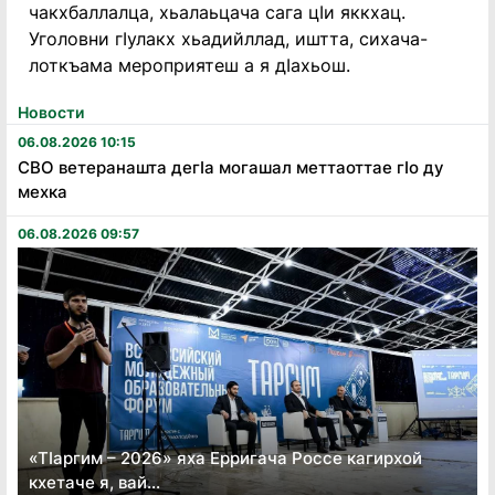
чакхбаллалца, хьалаьцача сага цIи яккхац.
Уголовни гIулакх хьадийллад, иштта, сихача-
лоткъама мероприятеш а я дIахьош.
Новости
06.08.2026 10:15
СВО ветеранашта дегӏа могашал меттаоттае гӏо ду
мехка
06.08.2026 09:57
«Тӏаргим – 2026» яха Ерригача Россе кагирхой
кхетаче я, вай...