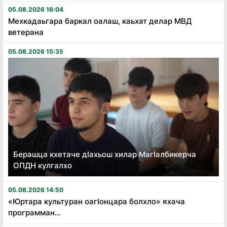
05.08.2026 16:04
Мехкадаьгара баркал оалаш, каьхат делар МВД
ветерана
05.08.2026 15:35
Берашца кхетаче дӏахьош хилар Магӏалбикерча
ОПДН кулгалхо
05.08.2026 14:50
«Юртара культуран оагӏонцара болхло» яхача
программан...