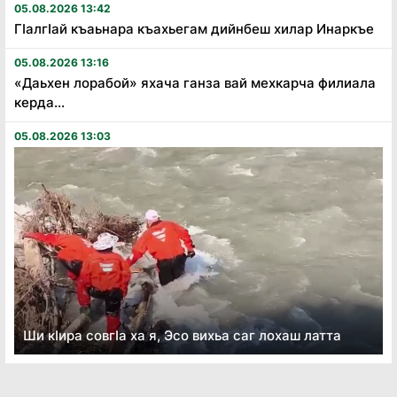
05.08.2026 13:42
Гӏалгӏай къаьнара къахьегам дийнбеш хилар Инаркъе
05.08.2026 13:16
«Даьхен лорабой» яхача ганза вай мехкарча филиала
керда...
05.08.2026 13:03
Ши кӏира совгӏа ха я, Эсо вихьа саг лохаш латта