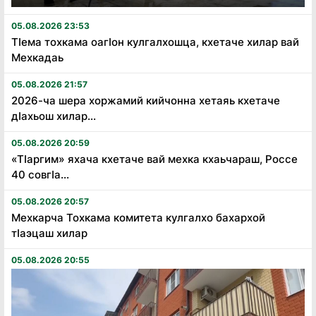
05.08.2026 23:53
Тӏема тохкама оагӏон кулгалхошца, кхетаче хилар вай
Мехкадаь
05.08.2026 21:57
2026-ча шера хоржамий кийчонна хетаяь кхетаче
дӏахьош хилар...
05.08.2026 20:59
«Тӏаргим» яхача кхетаче вай мехка кхаьчараш, Россе
40 совгӏа...
05.08.2026 20:57
Мехкарча Тохкама комитета кулгалхо бахархой
тӏаэцаш хилар
05.08.2026 20:55