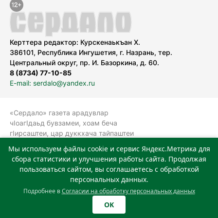
Керттера редактор: Курскенаькъан Х.
386101, Республика Ингушетия, г. Назрань, тер.
Центральный округ, пр. И. Базоркина, д. 60.
8 (8734) 77-10-85
E-mail: serdalo@yandex.ru
«Сердало» газета арадувлар
чIоагIдаьд бувзамеи, хоам беча
гIирсаштеи, цар дуккхача тайпаштеи
тIахьожам лоаттабеча Федеральни
Мы используем файлы cookie и сервис Яндекс.Метрика для
болхлоша (Роскомнадзор).
сбора статистики и улучшения работы сайта. Продолжая
Реестровая запись СМИ: ЭЛ № ФС 77-
пользоваться сайтом, вы соглашаетесь с обработкой
78323 от 15.05.2020 г. Учредитель:
персональных данных.
Государственное автономное
Подробнее в
Согласии на обработку персональных данных
учреждение «Издательский дом
OK
«Сердало»