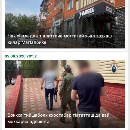
Нах хӏама даа тӏалаттача моттигий хьал тохкаш
хилар Магӏалбике
05.08.2026 20:52
Боккха тийшаболх кхостабар тӏатетташ да вай
мехкарча адвоката