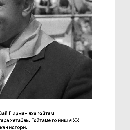
Вай ГIирма» яха гойтам
ара хетабаь. Гойтаме го йиш я ХХ
кан истори.