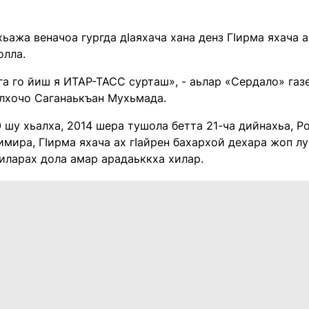
хьажа веначоа гургда дIаяхача хана денз ГIирма яхача 
олла.
га го йиш я ИТАР-ТАСС сурташ», - аьлар «Сердало» газ
алхочо Саганаькъан Мухьмада.
0 шу хьалха, 2014 шера тушола бетта 21-ча дийнахьа, 
мира, ГIирма яхача ах гIайрен бахархой дехара жоп лу
иларах дола амар арадаьккха хилар.