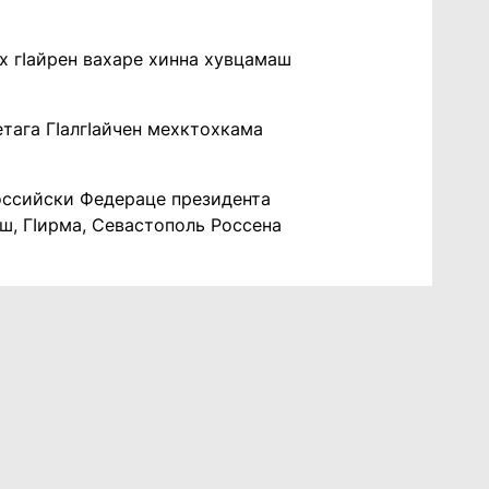
ах гIайрен вахаре хинна хувцамаш
етага ГIалгIайчен мехктохкама
Российски Федераце президента
ш, ГIирма, Севастополь Россена