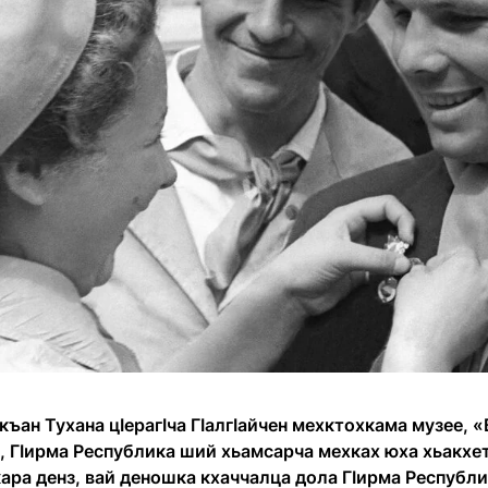
ъан Тухана цIерагIча ГIалгIайчен мехктохкама музее, «
 ГIирма Республика ший хьамсарча мехках юха хьакхет
ара денз, вай деношка кхаччалца дола ГIирма Республи