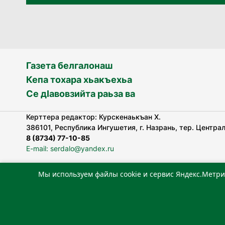
Газета белгалонаш
Кепа тохара хьакъехьа
Се дӀавовзийта раьза ва
Керттера редактор: Курскенаькъан Х.
386101, Республика Ингушетия, г. Назрань, тер. Централь
8 (8734) 77-10-85
E-mail: serdalo@yandex.ru
Мы используем файлы cookie и сервис Яндекс.Метри
«Сердало» газета арадувлар чIоагIдаьд бувзамеи, хоам
лоаттабеча Федеральни болхлоша (Роскомнадзор).
Реестровая запись СМИ: ЭЛ № ФС 77-78323 от 15.05.202
«Издательский дом «Сердало»