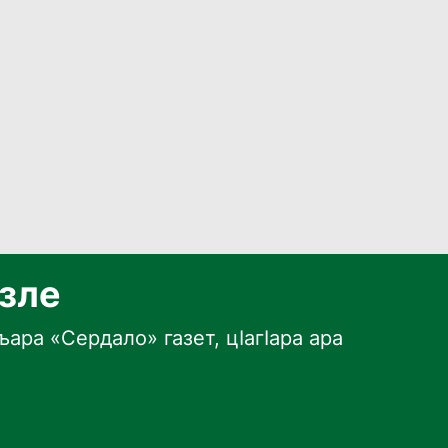
язле
ара «Сердало» газет, цӀагӀара ара