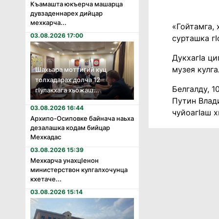
Къамашта юкъерча машарца
дувзаденнарех дийцар
мехкарча...
«Гойтамга, 
03.08.2026 17:00
сурташка гI
ДукхагIа ци
музея кулг
Шахьара моттигий куц
толхадарах долча 12
Белгалду, 1
гӏулакхага хьожаш...
Путин Влади
03.08.2026 16:44
чуйоагIаш х
Архипо-Осиповке байнача наьха
дезалашка кодам бийцар
Мехкадас
03.08.2026 15:39
Мехкарча унахцӏенон
министерствон кулгалхочунца
кхетаче...
03.08.2026 15:14