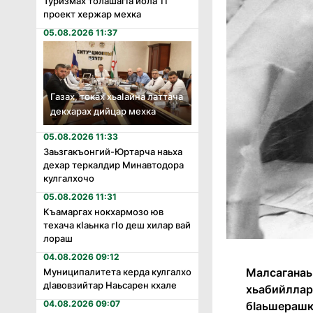
Туризмах толашагӏа йола 11
проект хержар мехка
05.08.2026 11:37
Газах, токах хьаӏайна латтача
декхарах дийцар мехка
05.08.2026 11:33
Заьзгакъонгий-Юртарча наьха
дехар теркалдир Минавтодора
кулгалхочо
05.08.2026 11:31
Къамаргах нокхармозо юв
техача кӏаьнка гӏо деш хилар вай
лораш
04.08.2026 09:12
Малсаганаьк
Муниципалитета керда кулгалхо
дӏавовзийтар Наьсарен кхале
хьабийллар,
04.08.2026 09:07
бIаьшерашк