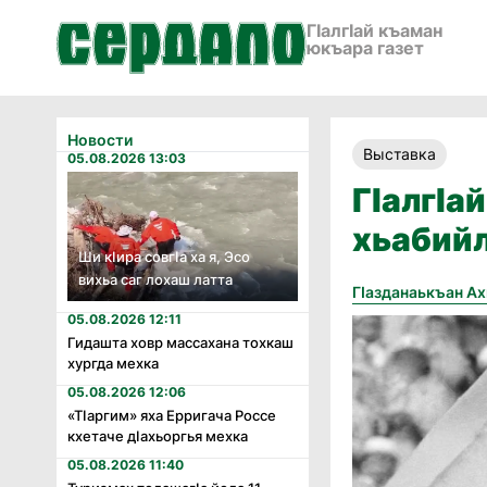
ГӀалгӀай къаман
юкъара газет
Новости
Выставка
05.08.2026 13:03
ГIалгIа
хьабий
Ши кӏира совгӏа ха я, Эсо
вихьа саг лохаш латта
Гӏазданаькъан А
05.08.2026 12:11
Гидашта ховр массахана тохкаш
хургда мехка
05.08.2026 12:06
«Тӏаргим» яха Ерригача Россе
кхетаче дӏахьоргья мехка
05.08.2026 11:40