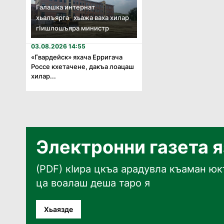
Галашка интернат
хьалъярга хьажа ваха хилар
гӏишлошъяра министр
03.08.2026 14:55
«Гвардейск» яхача Ерригача
Россе кхетачене, дакъа лоацаш
хилар...
Электронни газета 
(PDF) кӀира цкъа арадувла къаман юкъ
ца воалаш деша таро я
Хьаязде