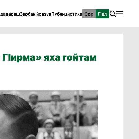
рдадараш
Зарбан йоазув
Публицистика
Эрс
ГӀал
 ГIирма» яха гойтам