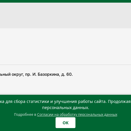
ный округ, пр. И. Базоркина, д. 60.
ка для сбора статистики и улучшения работы сайта. Продолжая 
 беча гIирсаштеи, цар дуккхача тайпаштеи тIахьожам
персональных данных.
Подробнее в
Согласии на обработку персональных данных
0 г. Учредитель: Государственное автономное учреждение
OK