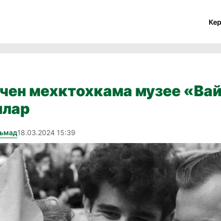
Ке
йчен мехктохкама музее «Вай
ллар
хьмад
18.03.2024 15:39