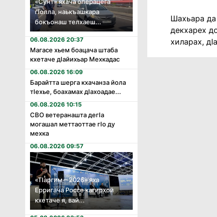
«Сунт» яхача операцега
гӏолла, наькъашкара
Шахьара да 
бокъонаш телхаеш...
декхарех до
06.08.2026 20:37
хиларах, дӀ
Магасе хьем боацача штаба
кхетаче дӏайихьар Мехкадас
06.08.2026 16:09
Барайтта шерга кхачанза йола
тӏехье, боахамах дӏахоадае...
06.08.2026 10:15
СВО ветеранашта дегӏа
могашал меттаоттае гӏо ду
мехка
06.08.2026 09:57
«Тӏаргим – 2026» яха
Ерригача Россе кагирхой
кхетаче я, вай...