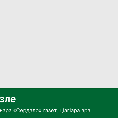
язле
ара «Сердало» газет, цӀагӀара ара