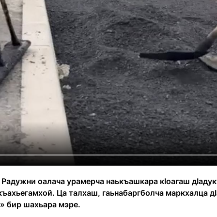
 Радужни оалача урамерча наькъашкара кӀоагаш дӀадук
къахьегамхой. Ца талхаш, гаьнабаргболча маркхалца дӀ
» бир шахьара мэре.