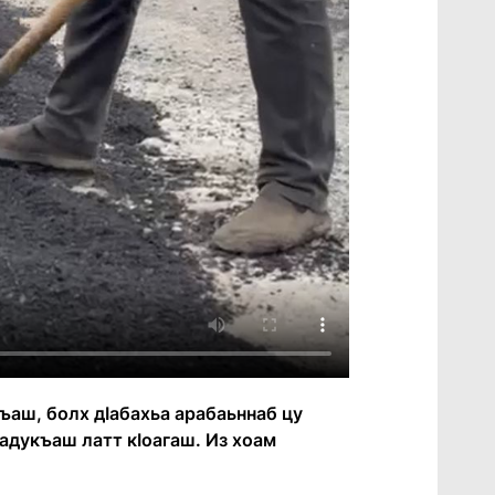
ъаш, болх дӀабахьа арабаьннаб цу
адукъаш латт кӀоагаш. Из хоам