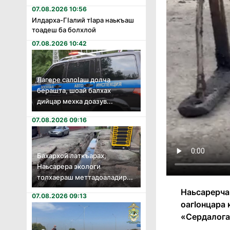
07.08.2026 10:56
Илдарха-Гӏалий тӏара наькъаш
тоадеш ба болхлой
07.08.2026 10:42
Лагере салоӏаш долча
берашта, шоай балхах
дийцар мехка доазув...
07.08.2026 09:16
Бахархой латкъарах,
Наьсарера экологи
толхаераш меттадоаладир...
Наьсарерча
07.08.2026 09:13
оагӀонцара 
«Сердалога