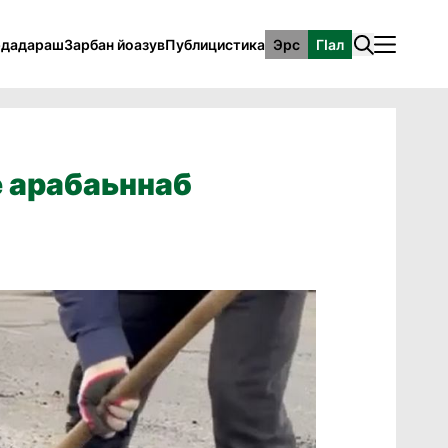
рдадараш
Зарбан йоазув
Публицистика
Эрс
ГӀал
е арабаьннаб