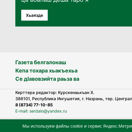
Хьаязде
Газета белгалонаш
Кепа тохара хьакъехьа
Се дӀавовзийта раьза ва
Керттера редактор: Курскенаькъан Х.
386101, Республика Ингушетия, г. Назрань, тер. Централь
8 (8734) 77-10-85
E-mail: serdalo@yandex.ru
Мы используем файлы cookie и сервис Яндекс.Метри
«Сердало» газета арадувлар чIоагIдаьд бувзамеи, хоам