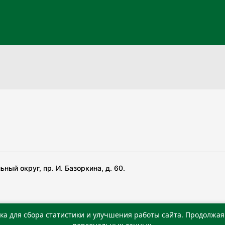
ный округ, пр. И. Базоркина, д. 60.
ка для сбора статистики и улучшения работы сайта. Продолжая 
 беча гIирсаштеи, цар дуккхача тайпаштеи тIахьожам