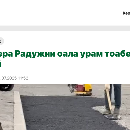
Ке
о
ра Радужни оала урам тоаб
й
.07.2025 11:52