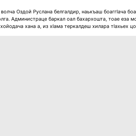
волча Оздой Руслана белгалдир, наькъаш боаггӀача бо
лга. Администраце баркал оал бахархошта, тоае еза м
ахойодача хана а, из хӀама теркалдеш хилара тӀахьех ц