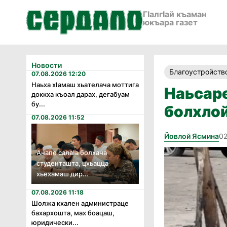
ГӀалгӀай къаман
юкъара газет
Новости
Благоустройств
07.08.2026 12:20
Наьха хӏамаш хьателача моттига
Наьсаре
доккха къоал дарах, дегабуам
бу...
болхло
07.08.2026 11:52
Йовлой Ясмина
02
Анапе салаӏа болхача
студенташта, цхьацца
хьехамаш дир...
07.08.2026 11:18
Шолжа кхален администраце
бахархошта, мах боацаш,
юридически...