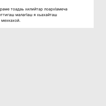
араме тоадаь хилийтар лоархӀамеча
оттигаш малагӀаш я хьахайташ
о мехкахой.