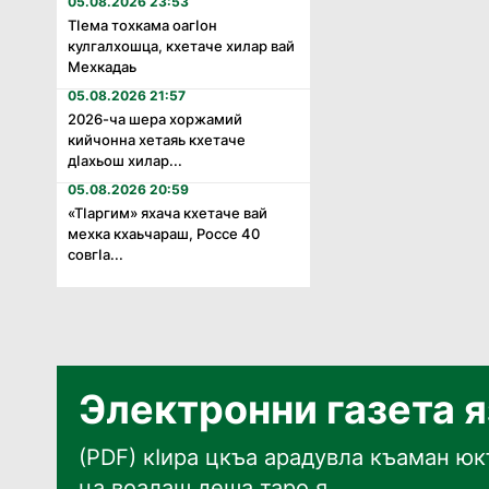
05.08.2026 23:53
Тӏема тохкама оагӏон
кулгалхошца, кхетаче хилар вай
Мехкадаь
05.08.2026 21:57
2026-ча шера хоржамий
кийчонна хетаяь кхетаче
дӏахьош хилар...
05.08.2026 20:59
«Тӏаргим» яхача кхетаче вай
мехка кхаьчараш, Россе 40
совгӏа...
Электронни газета 
(PDF) кӀира цкъа арадувла къаман юкъ
ца воалаш деша таро я