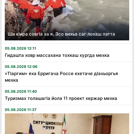
Ши кӏира совгӏа ха я, Эсо вихьа саг лохаш латта
05.08.2026 12:11
Гидашта ховр массахана тохкаш хургда мехка
05.08.2026 12:06
«Тӏаргим» яха Ерригача Россе кхетаче дӏахьоргья
мехка
05.08.2026 11:40
Туризмах толашагӏа йола 11 проект хержар мехка
05.08.2026 11:37