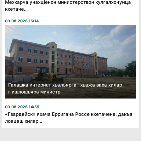
Мехкарча унахцӏенон министерствон кулгалхочунца
кхетаче...
03.08.2026 15:14
Галашка интернат хьалъярга хьажа ваха хилар
гӏишлошъяра министр
03.08.2026 14:55
«Гвардейск» яхача Ерригача Россе кхетачене, дакъа
лоацаш хилар...