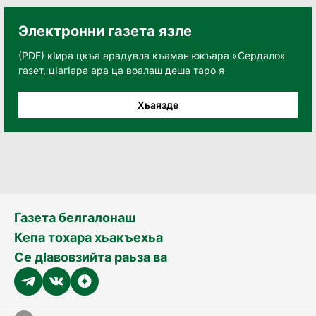
Электронни газета язле
(PDF) кӀира цкъа арадувла къаман юкъара «Сердало»
газет, цӀагӀара ара ца воалаш деша таро я
Хьаязде
Газета белгалонаш
Кепа тохара хьакъехьа
Се дӀавовзийта раьза ва