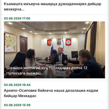
Къамашта юкъерча машарца дувзаденнарех дийцар
мехкарча...
03.08.2026 17:00
Шахьара моттигий куц толхадарах долча 12
гӏулакхага хьожаш...
03.08.2026 16:44
Архипо-Осиповке байнача наьха дезалашка кодам
бийцар Мехкадас
03.08.2026 15:39