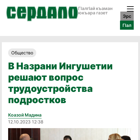
ГӀалгӀай къаман
юкъара газет
Эрс
ГӀал
Общество
В Назрани Ингушетии
решают вопрос
трудоустройства
подростков
Коазой Мадина
12.10.2023 12:38