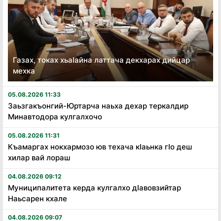
Газах, токах хьаӏайна латтача декхарах дийцар
мехка
05.08.2026 11:33
Заьзгакъонгий-Юртарча наьха дехар теркалдир
Минавтодора кулгалхочо
05.08.2026 11:31
Къамаргах нокхармозо юв техача кӏаьнка гӏо деш
хилар вай лораш
04.08.2026 09:12
Муниципалитета керда кулгалхо дӏавовзийтар
Наьсарен кхале
04.08.2026 09:07