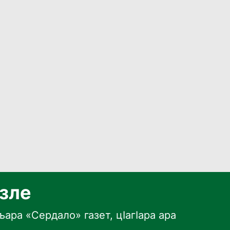
язле
ара «Сердало» газет, цӀагӀара ара