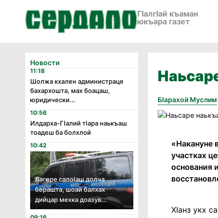
ГӀалгӀай къаман
юкъара газет
Новости
11:18
Наьсаре
Шолжа кхален администраце
бахархошта, мах боацаш,
Бӏарахой Муслим
юридически...
10:56
Илдарха-Гӏалий тӏара наькъаш
тоадеш ба болхлой
«Накануне 
10:42
участках ц
основания 
восстановл
Лагере салоӏаш долча
берашта, шоай балхах
дийцар мехка доазув...
ХIанз укх с
09:16