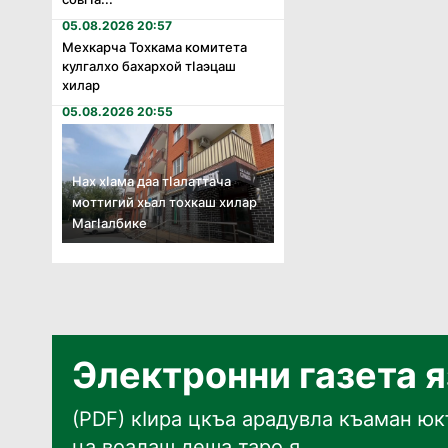
05.08.2026 20:57
Мехкарча Тохкама комитета
кулгалхо бахархой тӏаэцаш
хилар
05.08.2026 20:55
Нах хӏама даа тӏалаттача
моттигий хьал тохкаш хилар
Магӏалбике
Электронни газета 
(PDF) кӀира цкъа арадувла къаман юкъ
ца воалаш деша таро я