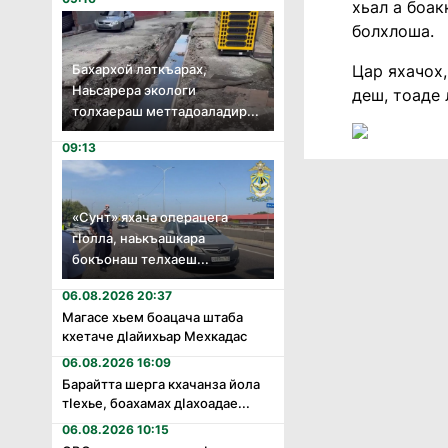
хьал а боа
болхлоша.
Бахархой латкъарах,
Цар яхачох,
Наьсарера экологи
деш, тоаде 
толхаераш меттадоаладир...
09:13
«Сунт» яхача операцега
гӏолла, наькъашкара
бокъонаш телхаеш...
06.08.2026 20:37
Магасе хьем боацача штаба
кхетаче дӏайихьар Мехкадас
06.08.2026 16:09
Барайтта шерга кхачанза йола
тӏехье, боахамах дӏахоадае...
06.08.2026 10:15