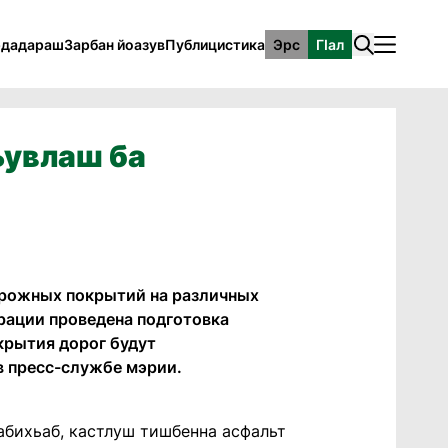
рдадараш
Зарбан йоазув
Публицистика
Эрс
ГӀал
ъувлаш ба
орожных покрытий на различных
трации проведена подготовка
крытия дорог будут
в пресс-службе мэрии.
Iабихьаб, кастлуш тишбенна асфальт