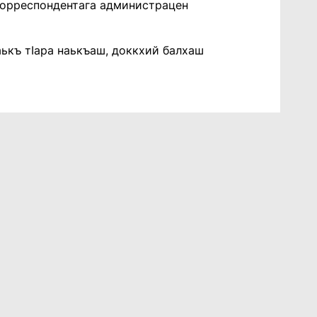
 корреспондентага администрацен
аькъ тIара наькъаш, доккхий балхаш