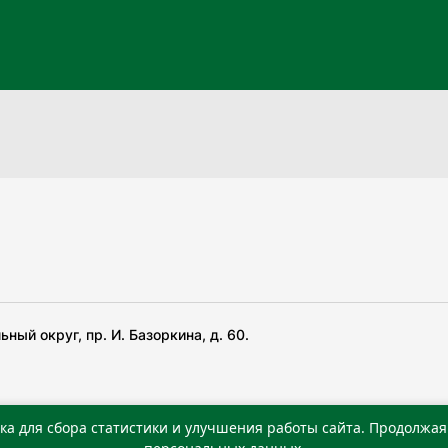
ный округ, пр. И. Базоркина, д. 60.
ка для сбора статистики и улучшения работы сайта. Продолжая 
 беча гIирсаштеи, цар дуккхача тайпаштеи тIахьожам