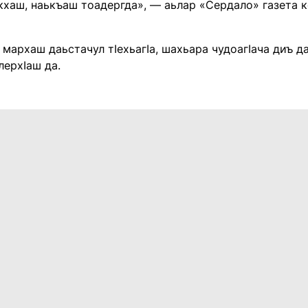
ккхаш, наькъаш тоадергда», — аьлар «Сердало» газета
 мархаш даьстачул тIехьагIа, шахьара чудоагIача диъ д
лерхIаш да.