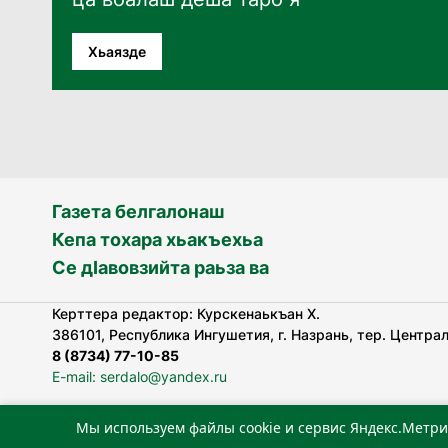
Хьаязде
Газета белгалонаш
Кепа тохара хьакъехьа
Се дӀавовзийта раьза ва
Керттера редактор: Курскенаькъан Х.
386101, Республика Ингушетия, г. Назрань, тер. Централь
8 (8734) 77-10-85
E-mail: serdalo@yandex.ru
Мы используем файлы cookie и сервис Яндекс.Метри
«Сердало» газета арадувлар чIоагIдаьд бувзамеи, хоам