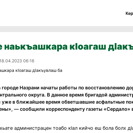
Ке
 наькъашкара кIоагаш дIак
18.04.2023 06:16
в городе Назрани начаты работы по восстановлению д
ентрального округа. В данное время бригадой админис
и уже в ближайшее время обветшавшие асфальтные по
ены», — сообщили корреспонденту газеты «Сердало» 
ахьате администрацен тоабо кIал кийчо еш бола болх д