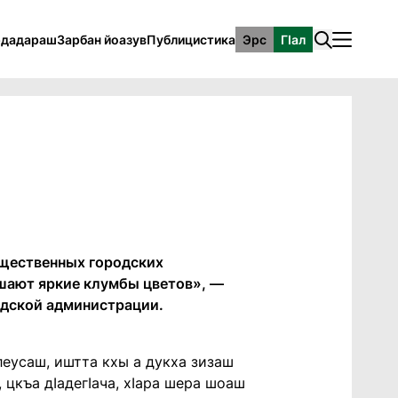
рдадараш
Зарбан йоазув
Публицистика
Эрс
ГӀал
бщественных городских
ашают яркие клумбы цветов», —
одской администрации.
леусаш, иштта кхы а дукха зизаш
 цкъа дӀадегӀача, хӀара шера шоаш