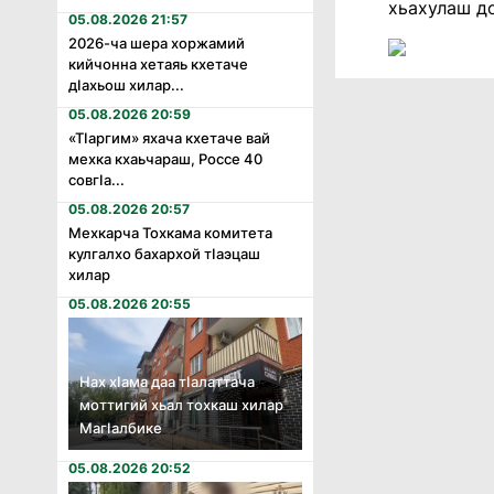
хьахулаш д
05.08.2026 21:57
2026-ча шера хоржамий
кийчонна хетаяь кхетаче
дӏахьош хилар...
05.08.2026 20:59
«Тӏаргим» яхача кхетаче вай
мехка кхаьчараш, Россе 40
совгӏа...
05.08.2026 20:57
Мехкарча Тохкама комитета
кулгалхо бахархой тӏаэцаш
хилар
05.08.2026 20:55
Нах хӏама даа тӏалаттача
моттигий хьал тохкаш хилар
Магӏалбике
05.08.2026 20:52