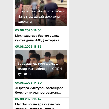
Боккха тийшаболх кхостабар
тӏатетташ да вай мехкарча
адвоката
05.08.2026 16:04
Мехкадаьгара баркал оалаш,
каьхат делар МВД ветерана
05.08.2026 15:35
Берашца кхетаче дӏахьош
хилар Магӏалбикерча ОПДН
кулгалхо
05.08.2026 14:50
«Юртара культуран оагӏонцара
болхло» яхача программан...
05.08.2026 13:42
Гӏалгӏай къаьнара къахьегам
дийнбеш хилар Инаркъе