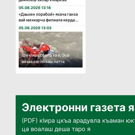
05.08.2026 13:16
«Даьхен лорабой» яхача ганза
вай мехкарча филиала керда...
05.08.2026 13:03
Ши кӏира совгӏа ха я, Эсо
вихьа саг лохаш латта
Электронни газета 
(PDF) кӀира цкъа арадувла къаман юкъ
ца воалаш деша таро я