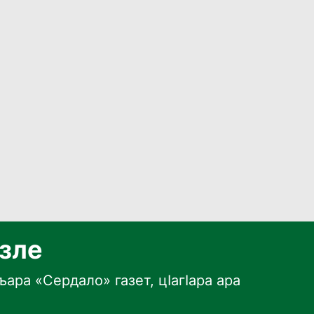
язле
ара «Сердало» газет, цӀагӀара ара