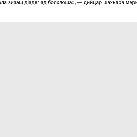
ола зизаш дӀадегӀад болхлоша», — дийцар шахьара мэр