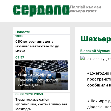
ГӀалгӀай къаман
юкъара газет
Новости
10:15
Шахьар
СВО ветеранашта дегӏа
могашал меттаоттае гӏо ду
Бӏарахой Муслим
мехка
09:57
«Ежегодно 
«Тӏаргим – 2026» яха
пространст
Ерригача Россе кагирхой
сообщили к
кхетаче я, вай...
05.08.2026 23:53
Тӏема тохкама оагӏон
«Шахьаре дӀ
кулгалхошца, кхетаче хилар вай
дӀадегӀа, ц
Мехкадаь