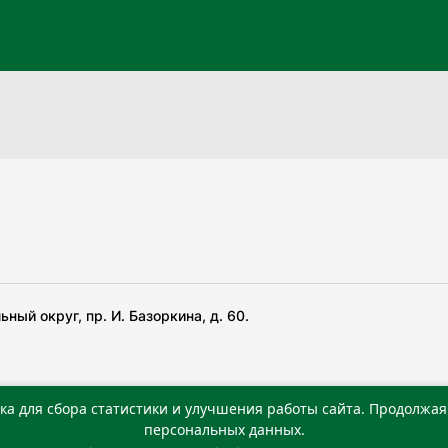
ный округ, пр. И. Базоркина, д. 60.
ка для сбора статистики и улучшения работы сайта. Продолжая 
 беча гIирсаштеи, цар дуккхача тайпаштеи тIахьожам
персональных данных.