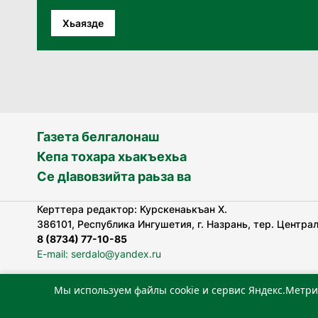
Хьаязде
Газета белгалонаш
Кепа тохара хьакъехьа
Се дӀавовзийта раьза ва
Керттера редактор: Курскенаькъан Х.
386101, Республика Ингушетия, г. Назрань, тер. Централь
8 (8734) 77-10-85
E-mail: serdalo@yandex.ru
Мы используем файлы cookie и сервис Яндекс.Метри
«Сердало» газета арадувлар чIоагIдаьд бувзамеи, хоам
лоаттабеча Федеральни болхлоша (Роскомнадзор).