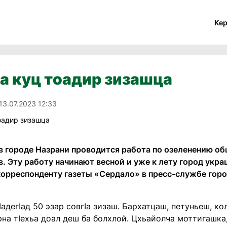
Ке
а куц тоадир зизашца
13.07.2023 12:33
в городе Назрани проводится работа по озеленению о
в. Эту работу начинают весной и уже к лету город укр
орреспонденту газеты «Сердало» в пресс-службе гор
адегӀад 50 эзар совгӀа зизаш. Бархатцаш, петуньеш, ко
арна тӀехьа доал деш ба болхлой. Цхьайолча моттигашка,