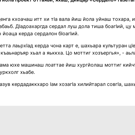
енга кхоачаш итт хи тӀа вала йиш йола уйнаш тохара, 
абаьб. ДӀадоахаргда сердал луш дола тиша боагӀий, цу 
 йоаца керда сердалон бӀоагӀий.
етта лаьрхӀад керда чона карт е, шахьара культуран цӀ
 къаьнаръяр хьал а яьккха. Цо моттиг хозъергья», - аьл
 Ӏама юхе машинаш лоаттае йиш хургйолаш моттиг кийчъе
уркхолг хьабе.
зув кердадаккхаро Ӏам хозагӀа хилийтарал совгӀа, шах