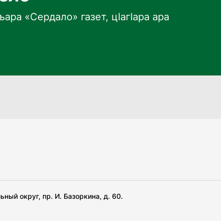
ара «Сердало» газет, цӀагӀара ара
ный округ, пр. И. Базоркина, д. 60.