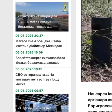
«Сунт» яхача операцега
гӏолла, наькъашкара
бокъонаш телхаеш...
06.08.2026 20:37
Магасе хьем боацача штаба
кхетаче дӏайихьар Мехкадас
06.08.2026 16:09
Барайтта шерга кхачанза йола
тӏехье, боахамах дӏахоадае...
06.08.2026 10:15
СВО ветеранашта дегӏа
могашал меттаоттае гӏо ду
мехка
06.08.2026 09:57
Наьсарен Ӏа
аргӀанара 
Ерригроссий
«Тӏаргим – 2026» яха
тоае дикагӀ