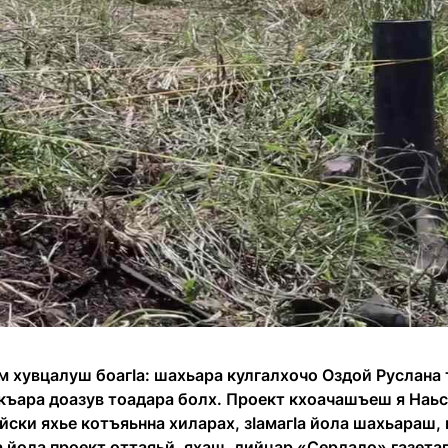
м хувцалуш боагӀа: шахьара кулгалхочо Оздой Руслана
юкъара доазув тоадара болх. Проект кхоачашъеш я Наь
ски яхье котъяьнна хиларах, зӀамагӀа йола шахьараш,
а йола проект оттаяьй, яхаш, дийцар «Сердало» газета