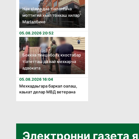
Нах хӏама даа тӏалаттача
моттигий хьал тохкаш хилар
Магӏалбике
05.08.2026 20:52
Боккха тийшаболх кхостабар
тӏатетташ да вай мехкарча
адвоката
05.08.2026 16:04
Мехкадаьгара баркал оалаш,
каьхат делар МВД ветерана
Электронни газета 