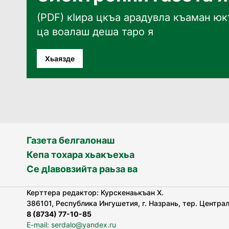
(PDF) кӀира цкъа арадувла къаман юкъ
ца воалаш деша таро я
Хьаязде
Газета белгалонаш
Кепа тохара хьакъехьа
Се дӀавовзийта раьза ва
Керттера редактор: Курскенаькъан Х.
386101, Республика Ингушетия, г. Назрань, тер. Централь
8 (8734) 77-10-85
E-mail: serdalo@yandex.ru