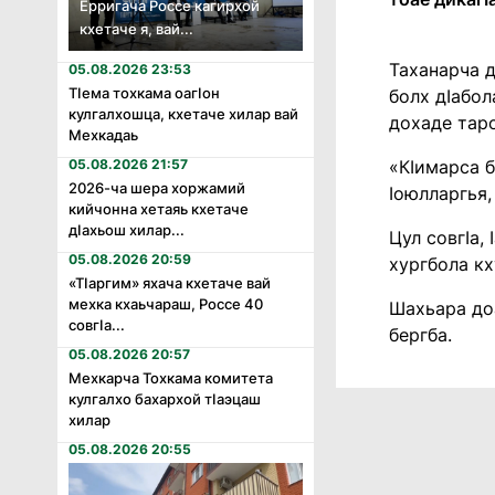
Ерригача Россе кагирхой
кхетаче я, вай...
Таханарча д
05.08.2026 23:53
Тӏема тохкама оагӏон
болх дӀабол
кулгалхошца, кхетаче хилар вай
дохаде таро
Мехкадаь
05.08.2026 21:57
«КӀимарса б
2026-ча шера хоржамий
Ӏоюлларгья,
кийчонна хетаяь кхетаче
дӏахьош хилар...
Цул совгӀа,
05.08.2026 20:59
хургбола кх
«Тӏаргим» яхача кхетаче вай
мехка кхаьчараш, Россе 40
Шахьара доа
совгӏа...
бергба.
05.08.2026 20:57
Мехкарча Тохкама комитета
кулгалхо бахархой тӏаэцаш
хилар
05.08.2026 20:55