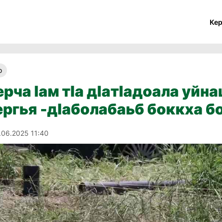
Ке
о
рча Ӏам тӀа дӀатӀадоала уйна
ргья -дӀаболабаьб боккха б
.06.2025 11:40