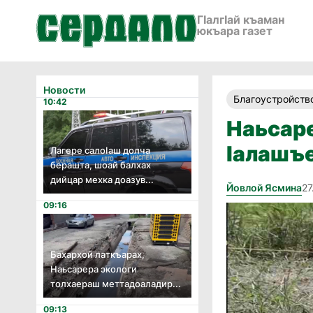
ГӀалгӀай къаман
юкъара газет
Новости
Благоустройств
10:42
Наьсаре
Ӏалашъе
Лагере салоӏаш долча
берашта, шоай балхах
дийцар мехка доазув...
Йовлой Ясмина
27
09:16
Бахархой латкъарах,
Наьсарера экологи
толхаераш меттадоаладир...
09:13