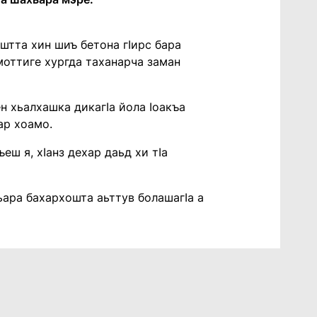
иштта хин шиъ бетона гӀирс бара
моттиге хургда таханарча заман
ен хьалхашка дикагӀа йола Ӏоакъа
ар хоамо.
ш я, хӀанз дехар даьд хи тӀа
ьара бахархошта аьттув болашагӀа а