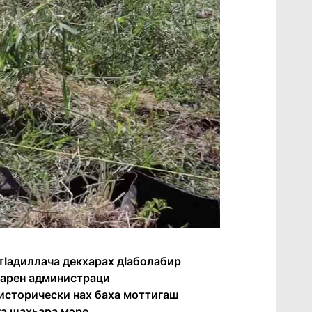
 тӀадиллача декхарах дӀаболабир
сарен администраци
 исторически нах баха моттигаш
га шахьара мэре.