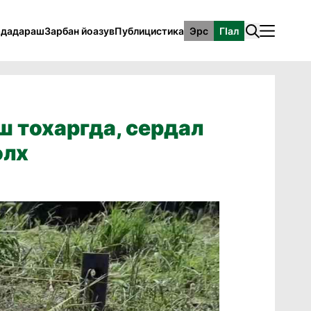
рдадараш
Зарбан йоазув
Публицистика
Эрс
ГӀал
ш тохаргда, сердал
олх